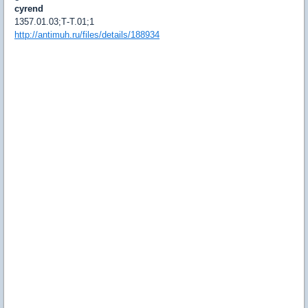
cyrend
1357.01.03;Т-Т.01;1
http://antimuh.ru/files/details/188934