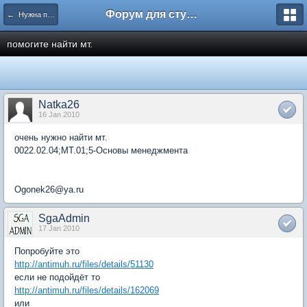
Форум для студента СГА
← Нужна помощь
помогите найти мт.
Natka26
16 Jan 2010
очень нужно найти мт.
0022.02.04;МТ.01;5-Основы менеджмента
Ogonek26@ya.ru
SgaAdmin
17 Jan 2010
Попробуйте это
http://antimuh.ru/files/details/51130
если не подойдёт то
http://antimuh.ru/files/details/162069
или