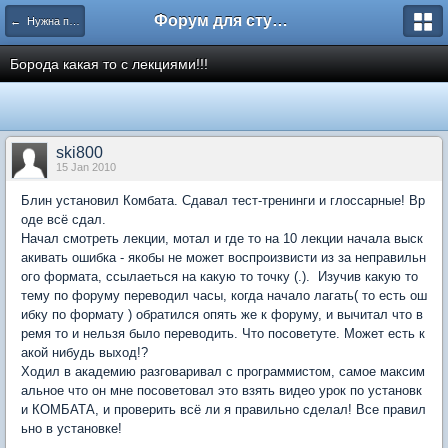
Форум для студента СГА
← Нужна помощь
Борода какая то с лекциями!!!
ski800
15 Jan 2010
Блин установил Комбата. Сдавал тест-тренинги и глоссарные! Вр
оде всё сдал.
Начал смотреть лекции, мотал и где то на 10 лекции начала выск
акивать ошибка - якобы не может воспроизвисти из за неправильн
ого формата, ссылаеться на какую то точку (.). Изучив какую то
тему по форуму переводил часы, когда начало лагать( то есть ош
ибку по формату ) обратился опять же к форуму, и вычитал что в
ремя то и нельзя было переводить. Что посоветуте. Может есть к
акой нибудь выход!?
Ходил в академию разговаривал с программистом, самое максим
альное что он мне посоветовал это взять видео урок по установк
и КОМБАТА, и проверить всё ли я правильно сделал! Все правил
ьно в установке!