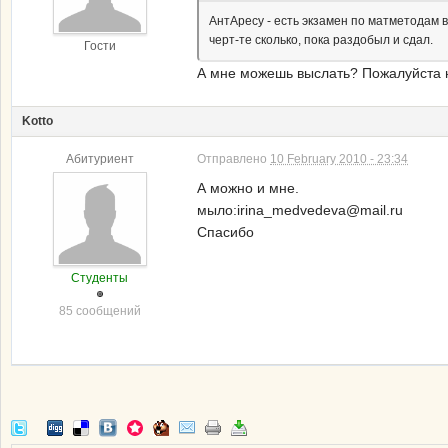
АнтАресу - есть экзамен по матметодам в 
черт-те сколько, пока раздобыл и сдал.
Гости
А мне можешь выслать? Пожалуйста н
Kotto
Абитуриент
Отправлено
10 February 2010 - 23:34
А можно и мне.
мыло:irina_medvedeva@mail.ru
Спасибо
Студенты
85 сообщений