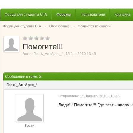
Форум для студента СГА
Форумы
Пользователи
Кричалка
Форум для студента СГА
→
Образование
→
Общаются психологи
Помогите!!!
Автор
Гость_АнтАрес_*
,
15 Jan 2010 13:45
Сообщений в теме: 5
Гость_АнтАрес_*
Отправлено
15 January 2010 - 13:45
Люди!!! Помогите!!! Где взять шпору 
Гости