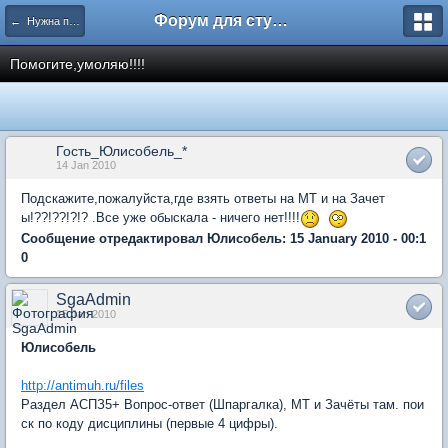
Форум для студента СГА
← Нужна помощь
Помогите,умоляю!!!!
Гость_Юлисобель_*
14 Jan 2010
Подскажите,пожалуйста,где взять ответы на МТ и на Зачет
ы!??!??!?!? .Все уже обыскала - ничего нет!!!!
Сообщение отредактировал Юлисобель: 15 January 2010 - 00:1
0
SgaAdmin
15 Jan 2010
Юлисобель
http://antimuh.ru/files
Раздел АСПЗ5+ Вопрос-ответ (Шпаргалка), МТ и Зачёты там. пои
ск по коду дисциплины (первые 4 цифры).