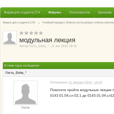
Форум для студента СГА
Форумы
Пользователи
Кричалка
Форум для студента СГА
→
Учебный процесс (Ключи,тесты,вопрос-ответы,логиче
модульная лекция
Автор
Гость_Dsha_*
,
11 Jan 2010 18:20
В теме одно сообщение
Гость_Dsha_*
Отправлено
11 January 2010 - 18:20
Помогите пройти модульные лекции п
0143.01.04;сл.02;1 до 0143.01.04;сл11
Гости