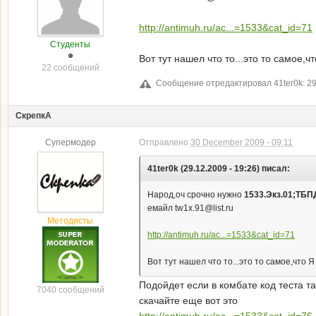
http://antimuh.ru/ac...=1533&cat_id=71
Студенты
Вот тут нашел что то...это то самое
22 сообщений
Сообщение отредактировал 41ter0k: 29
СкрепкА
Супермодер
Отправлено
30 December 2009 - 09:11
41ter0k (29.12.2009 - 19:26) писал:
Народ,оч срочно нужно
1533.Экз.01;ТБП
емайл tw1x.91@list.ru
Методисты
http://antimuh.ru/ac...=1533&cat_id=71
Вот тут нашел что то...это то самое,чт
Подойдет если в комбате код теста та
7040 сообщений
скачайте еще вот это