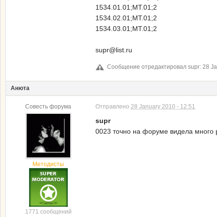
1534.01.01;МТ.01;2
1534.02.01;МТ.01;2
1534.03.01;МТ.01;2
supr@list.ru
Сообщение отредактировал supr: 28 Jan
Анюта
Совесть форума
Отправлено
28 January 2010 - 12:51
supr
0023 точно на форуме видела много 
Методисты
1771 сообщений