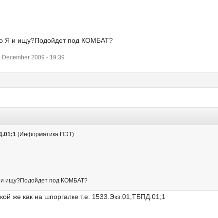
,что Я и ищу?Подойдет под КОМБАТ?
 December 2009 - 19:39
Д.01;1
(Информатика ПЭТ)
о Я и ищу?Подойдет под КОМБАТ?
кой же как на шпоргалке т.е. 1533.Экз.01;ТБПД.01;1