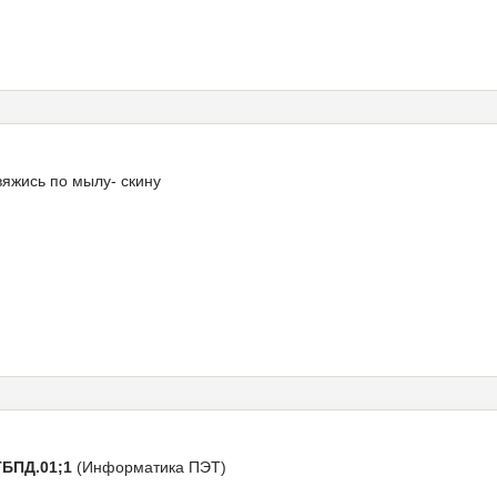
вяжись по мылу- скину
ТБПД.01;1
(Информатика ПЭТ)