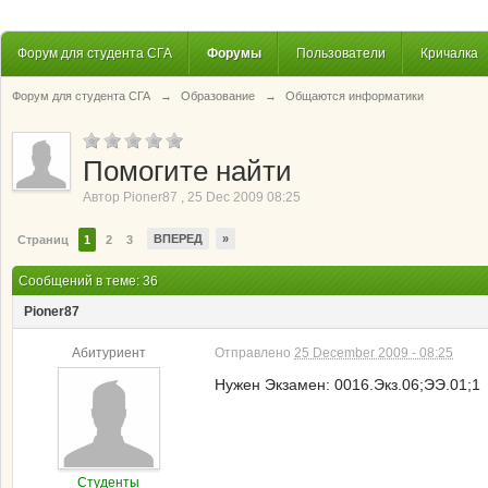
Форум для студента СГА
Форумы
Пользователи
Кричалка
Форум для студента СГА
→
Образование
→
Общаются информатики
Помогите найти
Автор
Pioner87
,
25 Dec 2009 08:25
ВПЕРЕД
»
Страниц
1
2
3
Сообщений в теме: 36
Pioner87
Абитуриент
Отправлено
25 December 2009 - 08:25
Нужен Экзамен: 0016.Экз.06;ЭЭ.01;1
Студенты