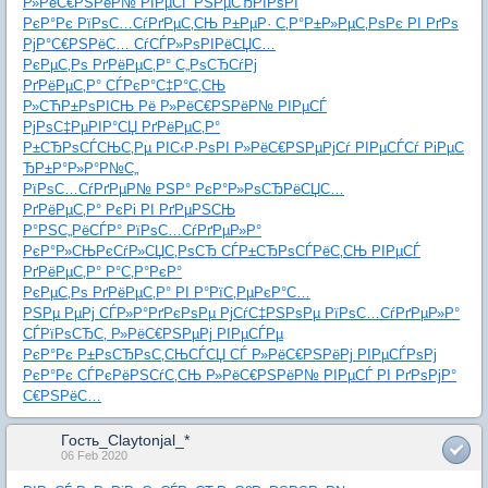
Р»РёС€РЅРёР№ РІРµСЃ РЅРµСЂРІРѕРІ
РєР°Рє РїРѕС…СѓРґРµС‚СЊ Р±РµР· С‚Р°Р±Р»РµС‚РѕРє РІ РґРѕ
РјР°С€РЅРёС… СѓСЃР»РѕРІРёСЏС…
РєРµС‚Рѕ РґРёРµС‚Р° С„РѕСЂСѓРј
РґРёРµС‚Р° СЃРєР°С‡Р°С‚СЊ
Р»СЋР±РѕРІСЊ Рё Р»РёС€РЅРёР№ РІРµСЃ
РјРѕС‡РµРІР°СЏ РґРёРµС‚Р°
Р±СЂРѕСЃСЊС‚Рµ РІС‹Р·РѕРІ Р»РёС€РЅРµРјСѓ РІРµСЃСѓ РіРµС
ЂР±Р°Р»Р°Р№С„
РїРѕС…СѓРґРµР№ РЅР° РєР°Р»РѕСЂРёСЏС…
РґРёРµС‚Р° РєРі РІ РґРµРЅСЊ
Р°РЅС„РёСЃР° РїРѕС…СѓРґРµР»Р°
РєР°Р»СЊРєСѓР»СЏС‚РѕСЂ СЃР±СЂРѕСЃРёС‚СЊ РІРµСЃ
РґРёРµС‚Р° Р°С‚Р°РєР°
РєРµС‚Рѕ РґРёРµС‚Р° РІ Р°РїС‚РµРєР°С…
РЅРµ РµРј СЃР»Р°РґРєРѕРµ РјСѓС‡РЅРѕРµ РїРѕС…СѓРґРµР»Р°
СЃРїРѕСЂС‚ Р»РёС€РЅРµРј РІРµСЃРµ
РєР°Рє Р±РѕСЂРѕС‚СЊСЃСЏ СЃ Р»РёС€РЅРёРј РІРµСЃРѕРј
РєР°Рє СЃРєРёРЅСѓС‚СЊ Р»РёС€РЅРёР№ РІРµСЃ РІ РґРѕРјР°
С€РЅРёС…
Гость_Claytonjal_*
06 Feb 2020