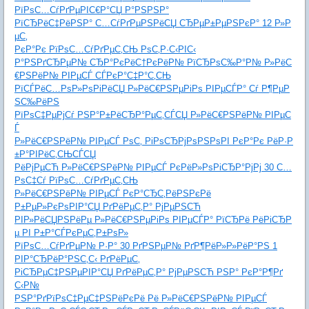
РїРѕС…СѓРґРµРІС€Р°СЏ Р°РЅРЅР°
РїСЂРёС‡РёРЅР° С…СѓРґРµРЅРёСЏ СЂРµР±РµРЅРєР° 12 Р»Р
µС‚
РєР°Рє РїРѕС…СѓРґРµС‚СЊ РѕС‚Р·С‹РІС‹
Р°РЅРґСЂРµР№ СЂР°РєРёС†РєРёР№ РїСЂРѕС‰Р°Р№ Р»РёС
€РЅРёР№ РІРµСЃ СЃРєР°С‡Р°С‚СЊ
РїСЃРёС…РѕР»РѕРіРёСЏ Р»РёС€РЅРµРіРѕ РІРµСЃР° Сѓ Р¶РµР
ЅС‰РёРЅ
РїРѕС‡РµРјСѓ РЅР°Р±РёСЂР°РµС‚СЃСЏ Р»РёС€РЅРёР№ РІРµС
Ѓ
Р»РёС€РЅРёР№ РІРµСЃ РѕС‚ РіРѕСЂРјРѕРЅРѕРІ РєР°Рє РёР·Р
±Р°РІРёС‚СЊСЃСЏ
РёРјРµСЋ Р»РёС€РЅРёР№ РІРµСЃ РєРёР»РѕРіСЂР°РјРј 30 С…
РѕС‡Сѓ РїРѕС…СѓРґРµС‚СЊ
Р»РёС€РЅРёР№ РІРµСЃ РєР°СЂС‚РёРЅРєРё
Р±РµР»РєРѕРІР°СЏ РґРёРµС‚Р° РјРµРЅСЋ
РІР»РёСЏРЅРёРµ Р»РёС€РЅРµРіРѕ РІРµСЃР° РїСЂРё РёРіСЂР
µ РІ Р±Р°СЃРєРµС‚Р±РѕР»
РїРѕС…СѓРґРµР№ Р·Р° 30 РґРЅРµР№ РґР¶РёР»Р»РёР°РЅ 1
РІР°СЂРёР°РЅС‚С‹ РґРёРµС‚
РіСЂРµС‡РЅРµРІР°СЏ РґРёРµС‚Р° РјРµРЅСЋ РЅР° РєР°Р¶Рґ
С‹Р№
РЅР°РґРїРѕС‡РµС‡РЅРёРєРё Рё Р»РёС€РЅРёР№ РІРµСЃ