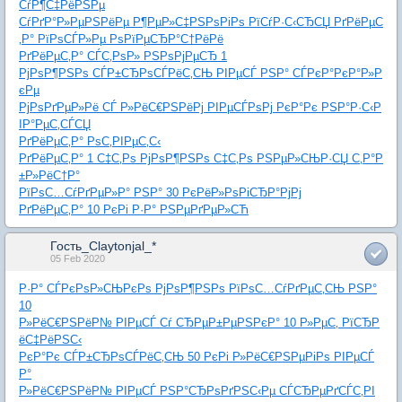
СѓР¶С‡РёРЅРµ
СѓРґР°Р»РµРЅРёРµ Р¶РµР»С‡РЅРѕРіРѕ РїСѓР·С‹СЂСЏ РґРёРµС
‚Р° РїРѕСЃР»Рµ РѕРїРµСЂР°С†РёРё
РґРёРµС‚Р° СЃС‚РѕР» РЅРѕРјРµСЂ 1
РјРѕР¶РЅРѕ СЃР±СЂРѕСЃРёС‚СЊ РІРµСЃ РЅР° СЃРєР°РєР°Р»Р
єРµ
РјРѕРґРµР»Рё СЃ Р»РёС€РЅРёРј РІРµСЃРѕРј РєР°Рє РЅР°Р·С‹Р
ІР°РµС‚СЃСЏ
РґРёРµС‚Р° РѕС‚РІРµС‚С‹
РґРёРµС‚Р° 1 С‡С‚Рѕ РјРѕР¶РЅРѕ С‡С‚Рѕ РЅРµР»СЊР·СЏ С‚Р°Р
±Р»РёС†Р°
РїРѕС…СѓРґРµР»Р° РЅР° 30 РєРёР»РѕРіСЂР°РјРј
РґРёРµС‚Р° 10 РєРі Р·Р° РЅРµРґРµР»СЋ
Гость_Claytonjal_*
05 Feb 2020
Р·Р° СЃРєРѕР»СЊРєРѕ РјРѕР¶РЅРѕ РїРѕС…СѓРґРµС‚СЊ РЅР°
10
Р»РёС€РЅРёР№ РІРµСЃ Сѓ СЂРµР±РµРЅРєР° 10 Р»РµС‚ РїСЂР
ёС‡РёРЅС‹
РєР°Рє СЃР±СЂРѕСЃРёС‚СЊ 50 РєРі Р»РёС€РЅРµРіРѕ РІРµСЃ
Р°
Р»РёС€РЅРёР№ РІРµСЃ РЅР°СЂРѕРґРЅС‹Рµ СЃСЂРµРґСЃС‚РІ