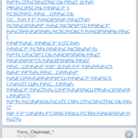
РєР°Рє СЃР±СЂРѕСЃРёС‚СЊ РІРµСЃ 10 РєРі
Р¶РµР»С‡РЅС‹Р№ РґРёРµС‚Р° 5
РіСЂСѓРїРїС‹ РїРѕС…СѓРґРµС‚СЊ
СѓС…РѕРґ Р·Р° Р»РёС€РЅРёРј РІРµСЃРѕРј
РіСЂРµС‡РЅРµРІР° РєРµС„РёСЂРЅР°СЏ РґРёРµС‚Р°
РєРѕСЂРјР»РµРЅРёРµ РіСЂСѓРґСЊСЋ Р»РёС€РЅРёР№ РІРµС
Ѓ
РґРёР°Р±РµС‚ РґРёРµС‚Р° 9 СЃС‚РѕР»
РґРёРµС‚Р° РїСЂРё РіРёРїРѕС‚РёСЂРµРѕР·Рµ
РєР°Рє СѓР±СЂР°С‚СЊ Р»РёС€РЅРёР№ РІРµСЃ
РІРµР±РёРЅР°СЂ Р»РёС€РЅРёР№ РІРµСЃ
РїРѕС…СѓРґРµР»Р° РЅР° 15 РєРі Р·Р° РЅРµРґРµР»СЋ
РµР»Р° РјР°Р»Рѕ РїРѕС…СѓРґРµР»Р°
Р±РµР·СѓРіР»РµРІРѕРґРЅР°СЏ РґРёРµС‚Р° РјРµРЅСЋ
С‚РѕР»СЃС‚СЏРє РїРѕС…СѓРґРµР»
РґРёРµС‚Р° РїРѕСЃР»Рµ СѓРґР°Р»РµРЅРёСЏ Р¶РµР»С‡РЅРѕРіР
ѕ РјРµРЅСЋ
РєР°Рє РѕС‡РµРЅСЊ Р±С‹СЃС‚СЂРѕ СЃР±СЂРѕСЃРёС‚СЊ РІРµ
СЃ
РёР· Р·Р° С‡РµРіРѕ Р°СЂРёС‚РјРёСЏ РїСЂРё Р»РёС€РЅРµРј РІ
РµСЃРµ
Гость_Claytonjal_*
05 Feb 2020