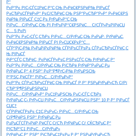
Р°
РєР°Рє РІС‹СЃС‡РёС‚Р°С‚СЊ Р»РёС€РЅРёР№ РІРµСЃ
Р±СЂРѕСЃРёР»Р° РєСѓСЂРёС‚СЊ РЅР°Р±СЂР°Р»Р° Р»РёС€РЅ
РёР№ РІРµСЃ С‡С‚Рѕ РґРµР»Р°С‚СЊ
РїРѕС…СѓРґРµС‚СЊ РІ РґРѕРјР°С€РЅРёС… СѓСЃР»РѕРІРёСЏ
С… 5 РєРі
РєР°Рє Р±С‹СЃС‚СЂРѕ РїРѕС…СѓРґРµС‚СЊ Р±РµР· РґРёРµС‚
Р»РёС€РЅРёР№ РІРµСЃ РІ Р»СЏС€РєР°С…
СЃР°РјС‹Р№ Р»РµРіРєРёР№ СЃРїРѕСЃРѕР± СЃР±СЂРѕСЃРёС‚С
Њ РІРµСЃ
РіР°СЃС‚СЂРёС‚ РєРёСЃР»РѕС‚РЅРѕСЃС‚СЊ РґРёРµС‚Р°
РєР°Рє РїРѕС…СѓРґРµС‚СЊ РїСЂРё РґРёР°Р±РµС‚Рµ
РґРёРµС‚Р° 4 РЅР° РєР°Р¶РґС‹Р№ РґРµРЅСЊ
Р°РЅС„РёСЃР° РїРѕС…СѓРґРµР»Р°
РєР°Рє СЃР±СЂРѕСЃРёС‚СЊ РІРµСЃ Р·Р° РЅРµРґРµР»СЋ СѓРї
СЂР°Р¶РЅРµРЅРёСЏ
РїРѕС…СѓРґРµР»Р° РѕС‡РµРЅСЊ Р±С‹СЃС‚СЂРѕ
РґРёРµС‚С‹ РґР»СЏ РїРѕС…СѓРґРµРЅРёСЏ РЅР° 10 Р·Р° РјРµСЃ
СЏС†
СЃРїРёСЃРѕРє С‡С‚РѕР±С‹ РїРѕС…СѓРґРµС‚СЊ
СѓР¶РёРЅ РЅР° РґРёРµС‚Рµ
Р±РµСЃСЃР»РёР·РёСЃС‚СѓСЋ РґРёРµС‚Сѓ СЌСЂРµС‚Р°
РІСЂР°С‡ РїРѕС…СѓРґРµР»
РґРёРµС‚Р° РЅР° РіСЂРµС‡РєРµ Р·Р° РЅРµРґРµР»СЋ