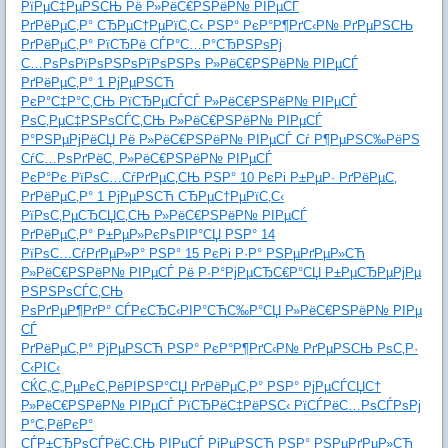
РїРµС‡РµРЅСЊ Рё Р»РёС€РЅРёР№ РІРµСЃ
РґРёРµС‚Р° СЂРµС†РµРїС‚С‹ РЅР° РєР°Р¶РґС‹Р№ РґРµРЅСЊ
РґРёРµС‚Р° РїСЂРё СЃР°С…Р°СЂРЅРѕРј
С…РѕРѕРїРѕРЅРѕРїРѕРЅРѕ Р»РёС€РЅРёР№ РІРµСЃ
РґРёРµС‚Р° 1 РјРµРЅСЋ
РєР°С‡Р°С‚СЊ РїСЂРµСЃСЃ Р»РёС€РЅРёР№ РІРµСЃ
РѕС‚РµС‡РЅРѕСЃС‚СЊ Р»РёС€РЅРёР№ РІРµСЃ
Р°РЅРµРјРёСЏ Рё Р»РёС€РЅРёР№ РІРµСЃ Сѓ Р¶РµРЅС‰РёРЅ
СѓС…РѕРґРёС‚ Р»РёС€РЅРёР№ РІРµСЃ
РєР°Рє РїРѕС…СѓРґРµС‚СЊ РЅР° 10 РєРі Р±РµР· РґРёРµС‚
РґРёРµС‚Р° 1 РјРµРЅСЋ СЂРµС†РµРїС‚С‹
РїРѕС‚РµСЂСЏС‚СЊ Р»РёС€РЅРёР№ РІРµСЃ
РґРёРµС‚Р° Р±РµР»РєРѕРІР°СЏ РЅР° 14
РїРѕС…СѓРґРµР»Р° РЅР° 15 РєРі Р·Р° РЅРµРґРµР»СЋ
Р»РёС€РЅРёР№ РІРµСЃ Рё Р·Р°РјРµСЂС€Р°СЏ Р±РµСЂРµРјРµ
РЅРЅРѕСЃС‚СЊ
РѕРґРµР¶РґР° СЃРєСЂС‹РІР°СЋС‰Р°СЏ Р»РёС€РЅРёР№ РІРµ
СЃ
РґРёРµС‚Р° РјРµРЅСЋ РЅР° РєР°Р¶РґС‹Р№ РґРµРЅСЊ РѕС‚Р·
С‹РІС‹
СЌС„С„РµРєС‚РёРІРЅР°СЏ РґРёРµС‚Р° РЅР° РјРµСЃСЏС†
Р»РёС€РЅРёР№ РІРµСЃ РїСЂРёС‡РёРЅС‹ РїСЃРёС…РѕСЃРѕРј
Р°С‚РёРєР°
СЃР±СЂРѕСЃРёС‚СЊ РІРµСЃ РјРµРЅСЋ РЅР° РЅРµРґРµР»СЋ