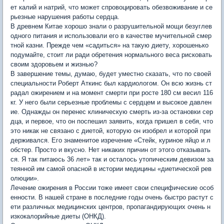
ет калий и натрий, что может спровоцировать обезвоживание и се
рьезные нарушения работы сердца.
В древнем Китае хорошо знали о разрушительной мощи безуглев
одного питания и использовали его в качестве мучительной смер
тной казни. Прежде чем «садиться» на такую диету, хорошенько
подумайте, стоит ли ради обретения нормального веса рисковать
своим здоровьем и жизнью?
В завершение темы, думаю, будет уместно сказать, что по своей
специальности Роберт Аткинс был кардиологом. Он всю жизнь ст
радал ожирением и на момент смерти при росте 180 см весил 116
кг. У него были серьезные проблемы с сердцем и высокое давлен
ие. Однажды он перенес клиническую смерть из-за остановки сер
дца, и первое, что он поспешил заявить, когда пришел в себя, что
это никак не связано с диетой, которую он изобрел и которой при
держивался. Его знаменитое изречение «Стейк, куриное яйцо и л
обстер. Просто и вкусно. Нет никаких причин от этого отказывать
ся. Я так питаюсь 36 лет» так и осталось утопическим девизом за
теянной им самой опасной в истории медицины «диетической рев
олюции».
Лечение ожирения в России тоже имеет свои специфические особ
енности. В нашей стране в последние годы очень быстро растут с
ети различных медицинских центров, пропагандирующих очень н
изкокалорийные диеты (ОНКД).