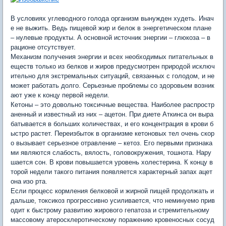
В условиях углеводного голода организм вынужден худеть. Инач
е не выжить. Ведь пищевой жир и белок в энергетическом плане
– нулевые продукты. А основной источник энергии – глюкоза – в
рационе отсутствует.
Механизм получения энергии и всех необходимых питательных в
еществ только из белков и жиров предусмотрен природой исключ
ительно для экстремальных ситуаций, связанных с голодом, и не
может работать долго. Серьезные проблемы со здоровьем возник
ают уже к концу первой недели.
Кетоны – это довольно токсичные вещества. Наиболее распростр
аненный и известный из них – ацетон. При диете Аткинса он выра
батывается в больших количествах, и его концентрация в крови б
ыстро растет. Переизбыток в организме кетоновых тел очень скор
о вызывает серьезное отравление – кетоз. Его первыми признака
ми являются слабость, вялость, головокружения, тошнота. Нару
шается сон. В крови повышается уровень холестерина. К концу в
торой недели такого питания появляется характерный запах ацет
она изо рта.
Если процесс кормления белковой и жирной пищей продолжать и
дальше, токсикоз прогрессивно усиливается, что неминуемо прив
одит к быстрому развитию жирового гепатоза и стремительному
массовому атеросклеротическому поражению кровеносных сосуд