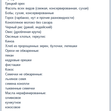
Грецкий орех
Фасоль всех видов (свежая, консервированная, сухая)
Бобы, сухие, консервированные
Горох (гарбанзо, нут и прочие разновидности)
Конопляное молоко без сахара
Черный рис (дикий, индейский)
Овес (дробленая крупа)
Овсяные хлопья, геркулес
Киноа
Хлеб из пророщенных зерен, булочки, лепешки
Орехи не обжаренные:
пекан
кедровые орешки
фисташки
Кокос
Семечки не обжаренные:
льняное семя
семена конопли
тыквенные семечки
Масла нерафинированные:
оливковое
кунжутное
кокосовое