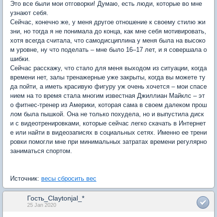
Это все были мои отговорки! Думаю, есть люди, которые во мне
узнают себя.
Сейчас, конечно же, у меня другое отношение к своему стилю жи
зни, но тогда я не понимала до конца, как мне себя мотивировать,
хотя всегда считала, что самодисциплина у меня была на высоко
м уровне, ну что поделать – мне было 16–17 лет, и я совершала о
шибки.
Сейчас расскажу, что стало для меня выходом из ситуации, когда
времени нет, залы тренажерные уже закрыты, когда вы можете ту
да пойти, а иметь красивую фигуру уж очень хочется – мои спасе
нием на то время стала многим известная Джиллиан Майклс – эт
о фитнес-тренер из Америки, которая сама в своем далеком прош
лом была пышкой. Она не только похудела, но и выпустила диск
и с видеотренировками, которые сейчас легко скачать в Интернет
е или найти в видеозаписях в социальных сетях. Именно ее трени
ровки помогли мне при минимальных затратах времени регулярно
заниматься спортом.
Источник:
весы сбросить вес
Гость_Claytonjal_*
25 Jan 2020