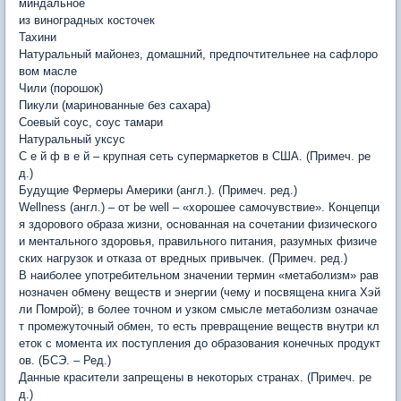
миндальное
из виноградных косточек
Тахини
Натуральный майонез, домашний, предпочтительнее на сафлоро
вом масле
Чили (порошок)
Пикули (маринованные без сахара)
Соевый соус, соус тамари
Натуральный уксус
С е й ф в е й – крупная сеть супермаркетов в США. (Примеч. ре
д.)
Будущие Фермеры Америки (англ.). (Примеч. ред.)
Wellness (англ.) – от be well – «хорошее самочувствие». Концепци
я здорового образа жизни, основанная на сочетании физического
и ментального здоровья, правильного питания, разумных физиче
ских нагрузок и отказа от вредных привычек. (Примеч. ред.)
В наиболее употребительном значении термин «метаболизм» рав
нозначен обмену веществ и энергии (чему и посвящена книга Хэй
ли Помрой); в более точном и узком смысле метаболизм означае
т промежуточный обмен, то есть превращение веществ внутри кл
еток с момента их поступления до образования конечных продукт
ов. (БСЭ. – Ред.)
Данные красители запрещены в некоторых странах. (Примеч. ре
д.)