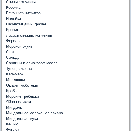
Свиные отбивные
Корейка
Бекон без нитритов
Индейка
Пернатая дичь, фазан
Кролик
Лосось свежий, копченый
Форель
Морской окунь
Скат
Сельдь
Сардины в оливковом масле
Тунец в масле
Кальмары
Моллюски
Омары, лобстеры
Крабы
Морские гребешки
Яйца целиком
Миндаль
Миндальное молоко без сахара
Миндальная мука
Кешью
Фундук