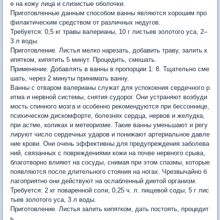
е на кожу лица и слизистые оболочки.
Приготовленные данным способом ванны являются хорошим про
филактическим средством от различных недугов.
Требуется: 0,5 кг травы валерианы, 10 г листьев золотого уса, 2–
3 л воды.
Приготовление. Листья мелко нарезать, добавить траву, залить к
ипятком, кипятить 5 минут. Процедить, смешать.
Применение. Добавлять в ванны в пропорции 1: 8. Тщательно сме
шать, через 2 минуты принимать ванну.
Ванны с отваром валерианы служат для успокоения сердечного р
итма и нервной системы, снятия судорог. Они устраняют возбуди
мость спинного мозга и особенно рекомендуются при бессоннице,
психическом дискомфорте, болезнях сердца, нервов и желудка,
при астме, коликах и метеоризме. Такие ванны уменьшают и регу
лируют число сердечных ударов и понижают артериальное давле
ние крови. Они очень эффективны для предупреждения заболева
ний, связанных с повреждениями кожи на почве нервного срыва,
благотворно влияют на сосуды, снимая при этом спазмы, которые
появляются после длительного стояния на ногах. Чрезвычайно б
лагоприятно они действуют на ослабленный диетой организм.
Требуется: 2 кг поваренной соли, 0,25 ч. л. пищевой соды, 5 г лис
тьев золотого уса, 3 л воды.
Приготовление. Листья залить кипятком, дать постоять, процедит
ь.