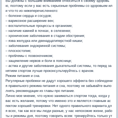
Вы должны с большим вниманием относиться к своему здоровь
ю, поэтому если у вас есть серьезные проблемы со здоровьем ил
и что-то из нижеперечисленного:
– болезни сердца и сосудов;
– варикозное расширение вен;
– воспалительные процессы в организме;
– наличие камней в почках, в селезенке;
– хронические заболевания в стадии обострения;
– язва желудка или двенадцатиперстной кишки;
– заболевания эндокринной системы;
– плоскостопие;
– проблемы с позвоночником;
– защемление нервов и боли в пояснице;
– астма и другие заболевания дыхательной системы, то перед за
нятием спортом лучше проконсультируйтесь с врачом.
Режим питания и сна.
Регулярные пробежки не дадут хорошего эффекта без соблюдени
я правильного режима питания и сна, поэтому не забывайте выпо
лнять рекомендации из главы про питание.
Лично мое мнение, что нужно заниматься спортом тогда, когда у
вас есть желание, потому что именно это и является главным ас
пектом хорошей тренировки. Нет одного правильного варианта дл
я всех, так как все мы люди разные, у нас непохожие жизни, рабо
ты и режимы дня, поэтому говорить всем: тренируйтесь только ут