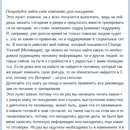
Попробуйте найти себе компанию для похудения.
Этот пункт, конечно, не у всех получится выполнить, ведь не пой
дешь звонить соседкам в двери и предлагать вместе тренировать
ся по вечерам, но слово «компания» подра зумевает поддержку.
Я, например, уже долгое время не только помогаю людям худет
ь, учу их каким-то правилам, но и поддерживаю в социальных сет
ях. В контакте работает мой паблик, который называется Change
Yourself (Мотивация), где можно не только найти какую-то необхо
димую худеющему человеку информацию, но и других людей, ко
торые сейчас на пути к стройности и с радостью с вами пообщаю
тся. Если дома или на работе не найдется человека, который так
же решит изменить свою фигуру, то он обязательно найдется в С
ети, потому что Интернет – штука сильная.
Дочитайте эту книгу до конца и начните применять все рекоменда
ции по питанию и тренировкам.
Этот пункт важен, потому что не раз мы начинали читать какую-т
о умную книгу по похудению или слушать выступление известног
о диетолога по телевизору, может быть, даже что-то запоминали
и кивали головой в знак согласия, но также часто на этом мы и ос
танавливались, потому что находились другие дела, не было вре
мени записать полезную информацию или находились еще какие-
то отговорки. Но раз вы ощутили необходимость в изменениях и в