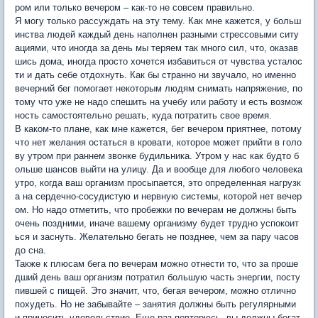
ром или только вечером – как-то не совсем правильно.
Я могу только рассуждать на эту тему. Как мне кажется, у больш
инства людей каждый день наполнен разными стрессовыми ситу
ациями, что иногда за день мы теряем так много сил, что, оказав
шись дома, иногда просто хочется избавиться от чувства усталос
ти и дать себе отдохнуть. Как бы странно ни звучало, но именно
вечерний бег помогает некоторым людям снимать напряжение, по
тому что уже не надо спешить на учебу или работу и есть возмож
ность самостоятельно решать, куда потратить свое время.
В каком-то плане, как мне кажется, бег вечером приятнее, потому
что нет желания остаться в кровати, которое может прийти в голо
ву утром при раннем звонке будильника. Утром у нас как будто б
ольше шансов выйти на улицу. Да и вообще для любого человека
утро, когда ваш организм просыпается, это определенная нагрузк
а на сердечно-сосудистую и нервную системы, которой нет вечер
ом. Но надо отметить, что пробежки по вечерам не должны быть
очень поздними, иначе вашему организму будет трудно успокоит
ься и заснуть. Желательно бегать не позднее, чем за пару часов
до сна.
Также к плюсам бега по вечерам можно отнести то, что за проше
дший день ваш организм потратил большую часть энергии, посту
пившей с пищей. Это значит, что, бегая вечером, можно отлично
похудеть. Но не забывайте – занятия должны быть регулярными
и приносить удовольствие. Еще раз повторюсь, вы должны бегат