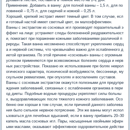
Применение. Добавить в ванну: для полной ванны – 1,5 л, для по
ловинной – 0,75 л, для сидячей и ножной – 0,25 л.
Хороший, крепкий экстракт имеет темный цвет. В том случае, есл
и готовый настой имеет светлый цвет, он малоэффективен.
Ванны с экстрактом из сосновых игл производят поразительный э
ффект на лице: устраняют следы болезненной раздражительност
и, помогают при поражении кожными заболеваниями различной п
рироды. Такая ванна несомненно способствует укреплению сердц
а и нервной системы, что чрезвычайно важно для ослабленного д
иетой организма. По этой причине «сосновые» ванны с огромным
успехом применяются при всевозможных болезнях сердца и нерв
ных расстройствах. Показано их использование при болях неврол
огического характера, психической возбудимости, бессоннице, му
скульном ревматизме, при опухолях и воспалениях суставов.
Ванны с сосновым экстрактом окажутся полезными для предупре
ждения заболеваний, связанных с ослаблением организма в пери
од диеты. Подобные водные процедуры укрепляют силы больны
х, выздоравливающих после тяжелого кожного заболевания. Осо
бенно они хороши в том случае, если причиной данного заболева
ния было сильное нервное потрясение. Эти же ванны могут испол
ьзоваться для лечебных вдыханий, если в ванну прибавить 20–30
капель масла сосновых игл. Пары, насыщенные хвойными эфирн
ыми маслами, оказывают эффективное оздоровительное действи