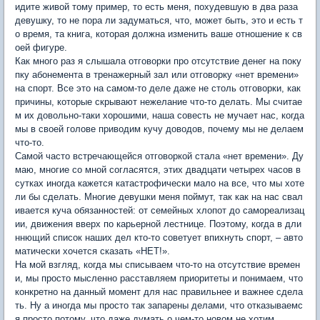
идите живой тому пример, то есть меня, похудевшую в два раза
девушку, то не пора ли задуматься, что, может быть, это и есть т
о время, та книга, которая должна изменить ваше отношение к св
оей фигуре.
Как много раз я слышала отговорки про отсутствие денег на поку
пку абонемента в тренажерный зал или отговорку «нет времени»
на спорт. Все это на самом-то деле даже не столь отговорки, как
причины, которые скрывают нежелание что-то делать. Мы считае
м их довольно-таки хорошими, наша совесть не мучает нас, когда
мы в своей голове приводим кучу доводов, почему мы не делаем
что-то.
Самой часто встречающейся отговоркой стала «нет времени». Ду
маю, многие со мной согласятся, этих двадцати четырех часов в
сутках иногда кажется катастрофически мало на все, что мы хоте
ли бы сделать. Многие девушки меня поймут, так как на нас свал
ивается куча обязанностей: от семейных хлопот до самореализац
ии, движения вверх по карьерной лестнице. Поэтому, когда в дли
ннющий список наших дел кто-то советует впихнуть спорт, – авто
матически хочется сказать «НЕТ!».
На мой взгляд, когда мы списываем что-то на отсутствие времен
и, мы просто мысленно расставляем приоритеты и понимаем, что
конкретно на данный момент для нас правильнее и важнее сдела
ть. Ну а иногда мы просто так запарены делами, что отказываемс
я просто потому, что даже думать о чем-то новом не хотим.