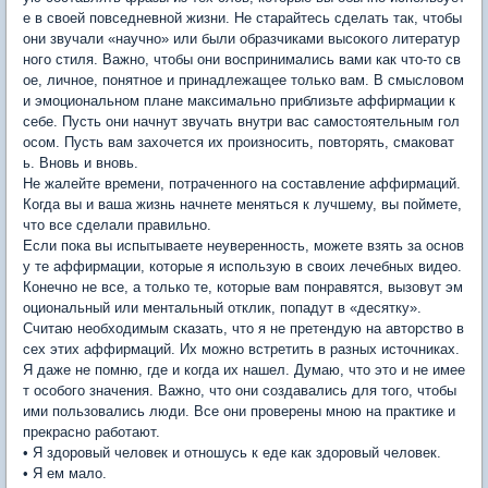
е в своей повседневной жизни. Не старайтесь сделать так, чтобы
они звучали «научно» или были образчиками высокого литератур
ного стиля. Важно, чтобы они воспринимались вами как что-то св
ое, личное, понятное и принадлежащее только вам. В смысловом
и эмоциональном плане максимально приблизьте аффирмации к
себе. Пусть они начнут звучать внутри вас самостоятельным гол
осом. Пусть вам захочется их произносить, повторять, смаковат
ь. Вновь и вновь.
Не жалейте времени, потраченного на составление аффирмаций.
Когда вы и ваша жизнь начнете меняться к лучшему, вы поймете,
что все сделали правильно.
Если пока вы испытываете неуверенность, можете взять за основ
у те аффирмации, которые я использую в своих лечебных видео.
Конечно не все, а только те, которые вам понравятся, вызовут эм
оциональный или ментальный отклик, попадут в «десятку».
Считаю необходимым сказать, что я не претендую на авторство в
сех этих аффирмаций. Их можно встретить в разных источниках.
Я даже не помню, где и когда их нашел. Думаю, что это и не имее
т особого значения. Важно, что они создавались для того, чтобы
ими пользовались люди. Все они проверены мною на практике и
прекрасно работают.
• Я здоровый человек и отношусь к еде как здоровый человек.
• Я ем мало.