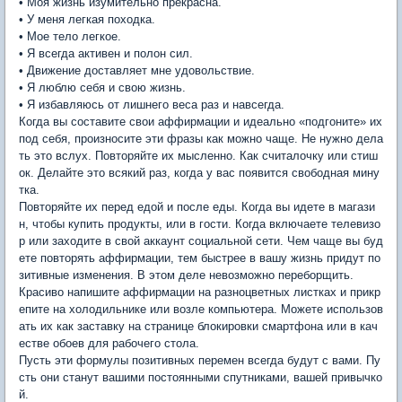
• Моя жизнь изумительно прекрасна.
• У меня легкая походка.
• Мое тело легкое.
• Я всегда активен и полон сил.
• Движение доставляет мне удовольствие.
• Я люблю себя и свою жизнь.
• Я избавляюсь от лишнего веса раз и навсегда.
Когда вы составите свои аффирмации и идеально «подгоните» их
под себя, произносите эти фразы как можно чаще. Не нужно дела
ть это вслух. Повторяйте их мысленно. Как считалочку или стиш
ок. Делайте это всякий раз, когда у вас появится свободная мину
тка.
Повторяйте их перед едой и после еды. Когда вы идете в магази
н, чтобы купить продукты, или в гости. Когда включаете телевизо
р или заходите в свой аккаунт социальной сети. Чем чаще вы буд
ете повторять аффирмации, тем быстрее в вашу жизнь придут по
зитивные изменения. В этом деле невозможно переборщить.
Красиво напишите аффирмации на разноцветных листках и прикр
епите на холодильнике или возле компьютера. Можете использов
ать их как заставку на странице блокировки смартфона или в кач
естве обоев для рабочего стола.
Пусть эти формулы позитивных перемен всегда будут с вами. Пу
сть они станут вашими постоянными спутниками, вашей привычко
й.