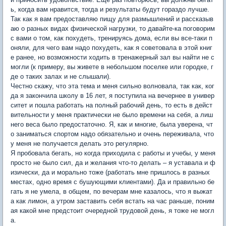
ь, когда вам нравится, тогда и результаты будут гораздо лучше.
Так как я вам предоставляю пищу для размышлений и рассказыв
аю о разных видах физической нагрузки, то давайте-ка поговорим
с вами о том, как похудеть, тренируясь дома, если вы все-таки п
оняли, для чего вам надо похудеть, как я советовала в этой книг
е ранее, но возможности ходить в тренажерный зал вы найти не с
могли (к примеру, вы живете в небольшом поселке или городке, г
де о таких залах и не слышали).
Честно скажу, что эта тема и меня сильно волновала, так как, ког
да я закончила школу в 16 лет, я поступила на вечернее в универ
ситет и пошла работать на полный рабочий день, то есть в дейст
вительности у меня практически не было времени на себя, а лиш
него веса было предостаточно. Я, как и многие, была уверена, чт
о заниматься спортом надо обязательно и очень переживала, что
у меня не получается делать это регулярно.
Я пробовала бегать, но когда приходила с работы и учебы, у меня
просто не было сил, да и желания что-то делать – я уставала и ф
изически, да и морально тоже (работать мне пришлось в разных
местах, одно время с бушующими клиентами). Да и правильно бе
гать я не умела, в общем, по вечерам мне казалось, что я выжат
а как лимон, а утром заставить себя встать на час раньше, поним
ая какой мне предстоит очередной трудовой день, я тоже не могл
а.