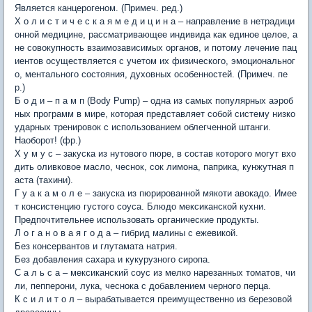
Является канцерогеном. (Примеч. ред.)
Х о л и с т и ч е с к а я м е д и ц и н а – направление в нетрадици
онной медицине, рассматривающее индивида как единое целое, а
не совокупность взаимозависимых органов, и потому лечение пац
иентов осуществляется с учетом их физического, эмоциональног
о, ментального состояния, духовных особенностей. (Примеч. пе
р.)
Б о д и – п а м п (Body Pump) – одна из самых популярных аэроб
ных программ в мире, которая представляет собой систему низко
ударных тренировок с использованием облегченной штанги.
Наоборот! (фр.)
Х у м у с – закуска из нутового пюре, в состав которого могут вхо
дить оливковое масло, чеснок, сок лимона, паприка, кунжутная п
аста (тахини).
Г у а к а м о л е – закуска из пюрированной мякоти авокадо. Имее
т консистенцию густого соуса. Блюдо мексиканской кухни.
Предпочтительнее использовать органические продукты.
Л о г а н о в а я г о д а – гибрид малины с ежевикой.
Без консервантов и глутамата натрия.
Без добавления сахара и кукурузного сиропа.
С а л ь с а – мексиканский соус из мелко нарезанных томатов, чи
ли, пепперони, лука, чеснока с добавлением черного перца.
К с и л и т о л – вырабатывается преимущественно из березовой