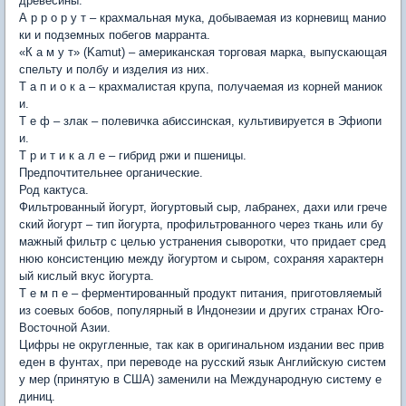
древесины.
А р р о р у т – крахмальная мука, добываемая из корневищ манио
ки и подземных побегов марранта.
«К а м у т» (Kamut) – американская торговая марка, выпускающая
спельту и полбу и изделия из них.
Т а п и о к а – крахмалистая крупа, получаемая из корней маниок
и.
Т е ф – злак – полевичка абиссинская, культивируется в Эфиопи
и.
Т р и т и к а л е – гибрид ржи и пшеницы.
Предпочтительнее органические.
Род кактуса.
Фильтрованный йогурт, йогуртовый сыр, лабранех, дахи или грече
ский йогурт – тип йогурта, профильтрованного через ткань или бу
мажный фильтр с целью устранения сыворотки, что придает сред
нюю консистенцию между йогуртом и сыром, сохраняя характерн
ый кислый вкус йогурта.
Т е м п е – ферментированный продукт питания, приготовляемый
из соевых бобов, популярный в Индонезии и других странах Юго-
Восточной Азии.
Цифры не округленные, так как в оригинальном издании вес прив
еден в фунтах, при переводе на русский язык Английскую систем
у мер (принятую в США) заменили на Международную систему е
диниц.