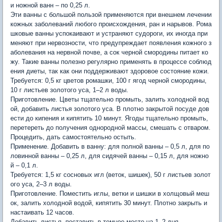
и ножной ванн – по 0,25 л.
Эти ванны с большой пользой применяются при внешнем лечении
кожных заболеваний любого происхождения, ран и нарывов. Рома
шковые ванны успокаивают и устраняют судороги, их иногда при
меняют при нервозности, что предупреждает появления кожного з
аболевания на нервной почве, а сок черной смородины питает ко
жу. Такие ванны полезно регулярно применять в процессе соблюд
ения диеты, так как они поддерживают здоровое состояние кожи.
Требуется: 0,5 кг цветов ромашки, 100 г ягод черной смородины,
10 г листьев золотого уса, 1–2 л воды.
Приготовление. Цветы тщательно промыть, залить холодной вод
ой, добавить листья золотого уса. В плотно закрытой посуде дов
ести до кипения и кипятить 10 минут. Ягоды тщательно промыть,
перетереть до получения однородной массы, смешать с отваром.
Процедить, дать самостоятельно остыть.
Применение. Добавить в ванну: для полной ванны – 0,5 л, для по
ловинной ванны – 0,25 л, для сидячей ванны – 0,15 л, для ножно
й – 0,1 л.
Требуется: 1,5 кг сосновых игл (веток, шишек), 50 г листьев золот
ого уса, 2–3 л воды.
Приготовление. Поместить иглы, ветки и шишки в холщовый меш
ок, залить холодной водой, кипятить 30 минут. Плотно закрыть и
настаивать 12 часов.
Добавить листья, поставить в темное место на 1–2 дня.