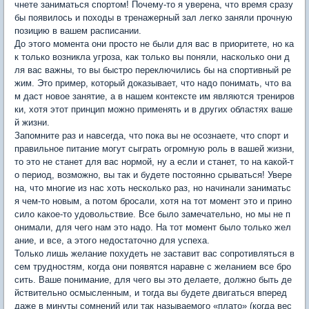
чнете заниматься спортом! Почему-то я уверена, что время сразу
бы появилось и походы в тренажерный зал легко заняли прочную
позицию в вашем расписании.
До этого момента они просто не были для вас в приоритете, но ка
к только возникла угроза, как только вы поняли, насколько они д
ля вас важны, то вы быстро переключились бы на спортивный ре
жим. Это пример, который доказывает, что надо понимать, что ва
м даст новое занятие, а в нашем контексте им являются трениров
ки, хотя этот принцип можно применять и в других областях ваше
й жизни.
Запомните раз и навсегда, что пока вы не осознаете, что спорт и
правильное питание могут сыграть огромную роль в вашей жизни,
то это не станет для вас нормой, ну а если и станет, то на какой-т
о период, возможно, вы так и будете постоянно срываться! Увере
на, что многие из нас хоть несколько раз, но начинали заниматьс
я чем-то новым, а потом бросали, хотя на тот момент это и прино
сило какое-то удовольствие. Все было замечательно, но мы не п
онимали, для чего нам это надо. На тот момент было только жел
ание, и все, а этого недостаточно для успеха.
Только лишь желание похудеть не заставит вас сопротивляться в
сем трудностям, когда они появятся наравне с желанием все бро
сить. Ваше понимание, для чего вы это делаете, должно быть де
йствительно осмысленным, и тогда вы будете двигаться вперед
даже в минуты сомнений или так называемого «плато» (когда вес