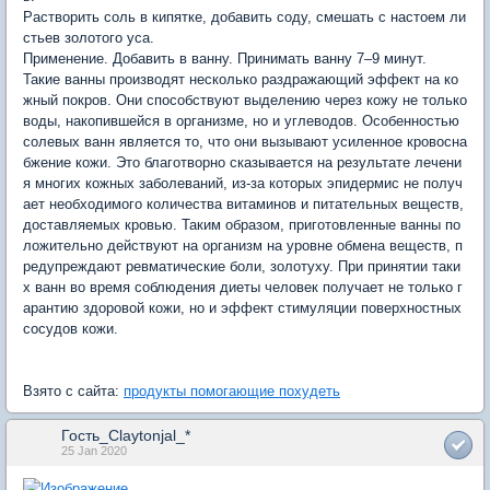
Растворить соль в кипятке, добавить соду, смешать с настоем ли
стьев золотого уса.
Применение. Добавить в ванну. Принимать ванну 7–9 минут.
Такие ванны производят несколько раздражающий эффект на ко
жный покров. Они способствуют выделению через кожу не только
воды, накопившейся в организме, но и углеводов. Особенностью
солевых ванн является то, что они вызывают усиленное кровосна
бжение кожи. Это благотворно сказывается на результате лечени
я многих кожных заболеваний, из-за которых эпидермис не получ
ает необходимого количества витаминов и питательных веществ,
доставляемых кровью. Таким образом, приготовленные ванны по
ложительно действуют на организм на уровне обмена веществ, п
редупреждают ревматические боли, золотуху. При принятии таки
х ванн во время соблюдения диеты человек получает не только г
арантию здоровой кожи, но и эффект стимуляции поверхностных
сосудов кожи.
Взято с сайта:
продукты помогающие похудеть
Гость_Claytonjal_*
25 Jan 2020