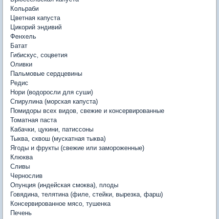
Кольраби
Цветная капуста
Цикорий эндивий
Фенхель
Батат
Гибискус, соцветия
Оливки
Пальмовые сердцевины
Редис
Нори (водоросли для суши)
Спирулина (морская капуста)
Помидоры всех видов, свежие и консервированные
Томатная паста
Кабачки, цукини, патиссоны
Тыква, сквош (мускатная тыква)
Ягоды и фрукты (свежие или замороженные)
Клюква
Сливы
Чернослив
Опунция (индейская смоква), плоды
Говядина, телятина (филе, стейки, вырезка, фарш)
Консервированное мясо, тушенка
Печень