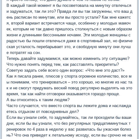
В каждый такой момент я бы посоветовала на минутку отвлечься
и задуматься, так ли это? Правда ли вы так загружены, что ваш д
ень расписан по минутам, или вы просто устали? Как мне кажетс
я, второй вариант встречается чаще, особенно у молодых мамоч
ек, которым не так давно пришлось столкнуться с новым образом
жизни и длинными бессонными ночами. Эти молодые женщины с
радостью бы пошли отвлечься даже в спортивный зал, но физиче
ская усталость перебарывает это, и свободную минуту они лучш
е потратят на сон.
Теперь давайте задумаемся, как можно изменить эту ситуацию?
Что нужно понять перед тем, как расставлять приоритеты?
Советую задать себе всего один вопрос: «Что мне это даст?»
Как я писала ранее, плюсов у спорта огромное количество, все м
ы понимаем, что тренироваться – это хорошо, но многие из нас та
к и не смогут придумать веский повод регулярно выделять на это
время, так как найти отговорки оказывается гораздо проще.
А вы относитесь к таким людям?
Часто случается, что вместо спорта вы лежите дома и наслажда
етесь отдыхом от повседневных дел?
Если вы узнали себя, то задумайтесь, так ли проходили бы ваши
дни, если бы вы узнали, что без регулярных тридцатиминутных т
ренировок по 4 раза в неделю у вас развилась бы ужасная болез
нь? Что она приведет к летальному исходу, если вы срочно не на