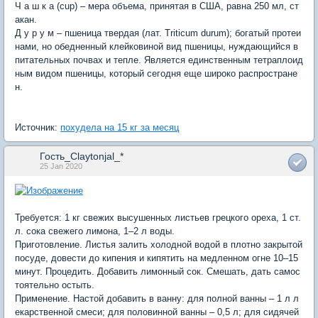
Ч а ш к а (cup) – мера объема, принятая в США, равна 250 мл, ст
акан.
Д у р у м – пшеница твердая (лат. Triticum durum); богатый протеи
нами, но обедненный клейковиной вид пшеницы, нуждающийся в
питательных почвах и тепле. Является единственным тетраплоид
ным видом пшеницы, который сегодня еще широко распростране
н.
Источник:
похудела на 15 кг за месяц
Гость_Claytonjal_*
25 Jan 2020
Требуется: 1 кг свежих высушенных листьев грецкого ореха, 1 ст.
л. сока свежего лимона, 1–2 л воды.
Приготовление. Листья залить холодной водой в плотно закрытой
посуде, довести до кипения и кипятить на медленном огне 10–15
минут. Процедить. Добавить лимонный сок. Смешать, дать самос
тоятельно остыть.
Применение. Настой добавить в ванну: для полной ванны – 1 л л
екарственной смеси; для половинной ванны – 0,5 л; для сидячей