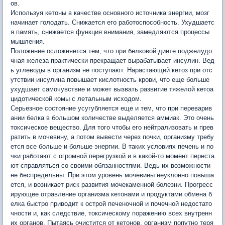
ов.
Используя кетоны в качестве основного источника энергии, мозг
начинает голодать. Снижается его работоспособность. Ухудшаетс
я память, снижается функция внимания, замедляются процессы
мышления.
Положение осложняется тем, что при белковой диете поджелудо
чная железа практически прекращает вырабатывает инсулин. Вед
ь углеводы в организм не поступают. Нарастающий кетоз при отс
утствии инсулина повышает кислотность крови, что еще больше
ухудшает самочувствие и может вызвать развитие тяжелой кетоа
цидотической комы с летальным исходом.
Серьезное состояние усугубляется еще и тем, что при переварив
ании белка в большом количестве выделяется аммиак. Это очень
токсическое вещество. Для того чтобы его нейтрализовать и прев
ратить в мочевину, а потом вывести через почки, организму требу
ется все больше и больше энергии. В таких условиях печень и по
чки работают с огромной перегрузкой и в какой-то момент переста
ют справляться со своими обязанностями. Ведь их возможности
не беспредельны. При этом уровень мочевины неуклонно повыша
ется, и возникает риск развития мочекаменной болезни. Прогресс
ирующее отравление организма кетонами и продуктами обмена б
елка быстро приводит к острой печеночной и почечной недостато
чности и, как следствие, токсическому поражению всех внутренн
их органов. Пытаясь очистится от кетонов, организм попутно теря