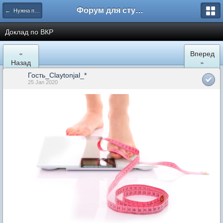
Форум для студента СГА
← Нужна помощь
Доклад по ВКР
«
Вперед
Назад
»
Гость_Claytonjal_*
25 Jan 2020