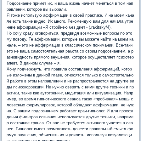
Подсознание примет их, и ваша жизнь начнет меняться в том нап
равлении, которое вы выбрали.
Я тоже использую аффирмации в своей практике. И на моем кана
ле есть такие видео. Их много. Рекомендую вам для начала утре
нние аффирмации «Я стройнею без диет» (.rakitsky/4).
Но хочу сразу оговориться, предвидя возможные вопросы по это
му поводу. Те аффирмации, которые вы можете найти на моем ка
нале, – это не аффирмации в классическом понимании. Все-таки
это не ваша самостоятельная работа со своим подсознанием, а р
азновидность прямого внушения, которое осуществляет психотер
апевт. В данном случае – я.
Хочу подчеркнуть, что правила составления аффирмаций, котор
ые изложены в данной главе, относятся только к самостоятельно
й работе в этом направлении и не распространяются на другие ви
ды психокоррекции. Не нужно сверять с ними другие техники и пр
актики, такие как аутотренинг, медитация или визуализация. Напр
имер, во время гипнотического сеанса такая «пробивная» мощь с
ловесных формулировок, которой обладают аффирмации, не нуж
на. С вашим подсознанием работает врач-гипнолог. И для прохож
дения фильтров сознания используются другие техники, наприме
р состояние транса. От вас не требуется активного участия в сеа
нсе. Гипнолог имеет возможность донести правильный смысл фо
рмул внушения, объяснить их и усилить, используя визуализаци
ю, акцентуацию и другие приемы.