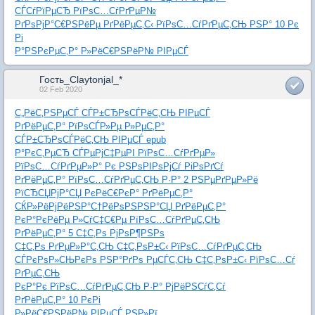
СЃСѓРїРµСЂ РїРѕС…СѓРґРµР№
РґРѕРјР°С€РЅРёРµ РґРёРµС‚С‹ РїРѕС…СѓРґРµС‚СЊ РЅР° 10 Рє
Рі
Р°РЅРєРµС‚Р° Р»РёС€РЅРёР№ РІРµСЃ
Гость_Claytonjal_*
02 Feb 2020
С„РёС‚РЅРµСЃ СЃР±СЂРѕСЃРёС‚СЊ РІРµСЃ
РґРёРµС‚Р° РїРѕСЃР»Рµ Р»РµС‚Р°
СЃР±СЂРѕСЃРёС‚СЊ РІРµСЃ epub
Р°РєС‚РµСЂ СЃРµРјС‡РµРІ РїРѕС…СѓРґРµР»
РїРѕС…СѓРґРµР»Р° Рє РЅРѕРІРѕРјСѓ РіРѕРґСѓ
РґРёРµС‚Р° РїРѕС…СѓРґРµС‚СЊ Р·Р° 2 РЅРµРґРµР»Рё
РїСЂСЏРјР°СЏ РєРёС€РєР° РґРёРµС‚Р°
СЌР»РёРјРёРЅР°С†РёРѕРЅРЅР°СЏ РґРёРµС‚Р°
РєР°РєРёРµ Р»СѓС‡С€Рµ РїРѕС…СѓРґРµС‚СЊ
РґРёРµС‚Р° 5 С‡С‚Рѕ РјРѕР¶РЅРѕ
С‡С‚Рѕ РґРµР»Р°С‚СЊ С‡С‚РѕР±С‹ РїРѕС…СѓРґРµС‚СЊ
СЃРєРѕР»СЊРєРѕ РЅР°РґРѕ РµСЃС‚СЊ С‡С‚РѕР±С‹ РїРѕС…Сѓ
РґРµС‚СЊ
РєР°Рє РїРѕС…СѓРґРµС‚СЊ Р·Р° РјРёРЅСѓС‚Сѓ
РґРёРµС‚Р° 10 РєРі
Р»РёС€РЅРёР№ РІРµСЃ РЅР»Рї