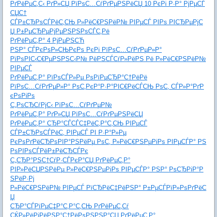
РґРёРµС‚С‹ РґР»СЏ РїРѕС…СѓРґРµРЅРёСЏ 10 РєРі Р·Р° РјРµСЃ
СЏС†
СЃР±СЂРѕСЃРёС‚СЊ Р»РёС€РЅРёР№ РІРµСЃ РІРѕ РІСЂРµРјС
Џ Р±РµСЂРµРјРµРЅРЅРѕСЃС‚Рё
РґРёРµС‚Р° 4 РјРµРЅСЋ
РЅР° СЃРєРѕР»СЊРєРѕ РєРі РїРѕС…СѓРґРµР»Р°
РїРѕРІС‹С€РµРЅРЅС‹Р№ РёРЅСЃСѓР»РёРЅ Рё Р»РёС€РЅРёР№
РІРµСЃ
РґРёРµС‚Р° РїРѕСЃР»Рµ РѕРїРµСЂР°С†РёРё
РїРѕС…СѓРґРµР»Р° РѕС‚РєР°Р·Р°РІС€РёСЃСЊ РѕС‚ СЃР»Р°РґР
єРѕРіРѕ
С„РѕСЂСѓРјС‹ РїРѕС…СѓРґРµР№
РґРёРµС‚Р° РґР»СЏ РїРѕС…СѓРґРµРЅРёСЏ
РґРёРµС‚Р° СЂР°СЃСЃС‡РёС‚Р°С‚СЊ РІРµСЃ
СЃР±СЂРѕСЃРёС‚ РІРµСЃ РІ Р·Р°Р»Рµ
РєРѕРґРёСЂРѕРІР°РЅРёРµ РѕС‚ Р»РёС€РЅРµРіРѕ РІРµСЃР° РЅ
РѕРІРѕСЃРёР±РёСЂСЃРє
С„СЂР°РЅС†СѓР·СЃРєР°СЏ РґРёРµС‚Р°
РІР»РёСЏРЅРёРµ Р»РёС€РЅРµРіРѕ РІРµСЃР° РЅР° РѕСЂРіР°Р
ЅРёР·Рј
Р»РёС€РЅРёР№ РІРµСЃ РїСЂРёС‡РёРЅР° Р±РµСЃРїР»РѕРґРёС
Џ
СЂР°СЃРїРµС‡Р°С‚Р°С‚СЊ РґРёРµС‚Сѓ
СЌР»РёРјРёРЅР°С†РёРѕРЅРЅР°СЏ РґРёРµС‚Р°