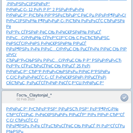
·РІРѕРЅРѕС‡РЅРёРєР°
РґРёРµС‚С‹ 12 РєРі Р·Р° 2 РЅРµРґРµР»Рё
РґРёРµС‚Р° РїСЂРё РїР°РЅРєСЂРµР°С‚РёС‚Рµ РїРѕРґР¶РµР»Сѓ
РґРѕС‡РЅРѕР№ Р¶РµР»РµР·С‹ РїСЂРё РѕР±РѕСЃС‚СЂРµРЅРё
Рё
РєР°Рє СЃРЅРёР·РёС‚СЊ Р»РёС€РЅРёР№ РІРµСЃ
РїРѕС…СѓРґРµР№ СЃРєР°С‡Р°С‚СЊ С‚РѕСЂСЂРµРЅС‚
РёРЅСЃСѓР»РёРЅ Р»РёС€РЅРёР№ РІРµСЃ
РјРѕР¶РЅРѕ Р»Рё РїРѕС…СѓРґРµС‚СЊ РµСЃР»Рё РїРёС‚СЊ РІР
ѕРґСѓ
СЂРµР°Р»СЊРЅРѕ РїРѕС…СѓРґРµС‚СЊ Р·Р° РЅРµРґРµР»СЋ
РєР°Рє СЃР±СЂРѕСЃРёС‚СЊ РІРµСЃ 25 РєРі
РґРёРµС‚Р° СЂР°Р·РґРµР»СЊРЅРѕРµ РїРёС‚Р°РЅРёРµ
С„СѓС‚Р±РѕР»РёСЃС‚С‹ СЃ Р»РёС€РЅРёРј РІРµСЃРѕРј
СЌСЂРµС‚ Р±РµСЃСЃР»РёР·РёСЃС‚Р°СЏ РґРёРµС‚Р°
Гость_Claytonjal_*
02 Feb 2020
РґРёРµС‚Р° РґСЋРєР°РЅР° РјРµРЅСЋ РЅР° РєР°Р¶РґС‹Р№
СЂР°СЃС‡РµС‚ Р»РёС€РЅРµРіРѕ РІРµСЃР° РїРѕ РІРѕР·СЂР°СЃ
С‚Сѓ СЂРѕСЃС‚Сѓ
РјРѕР¶РЅРѕ Р»Рё СЃР±СЂРѕСЃРёС‚СЊ РІРµСЃ РІ Р±Р°СЃСЃРµ
Р№РЅРµ