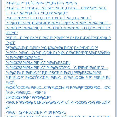
РґРёРµС‚Р° 1 СЃС‚РѕР» С‡С‚Рѕ РјРѕР¶РЅРѕ
РґРёРµС‚Р° РґРѕРєС‚РѕСЂР° РґР»СЏ РїРѕС…СѓРґРµРЅРёСЏ
С…РёРјРёС‡РµСЃРєР°СЏ РґРёРµС‚Р°
РЅРµ СѓРґР°РµС‚СЃСЏ СЃР±СЂРѕСЃРёС‚СЊ РІРµСЃ
Р±РµСЃРїР»Р°С‚РЅРѕРёСЂРёРЅС‹ РјР°Р»РєРёРЅРѕР№ РїС‹С…
Р»РёС€РЅРёР№ РІРµСЃ РѕСЃРІРѕР±РѕРґРёС‚СЃСЏ РЅР°РІСЃР
µРіРґР°
РЅРµС…РІР°С‚РєР° РІРёС‚Р°РјРёРЅР° Рґ Рё Р»РёС€РЅРёР№ Р
ІРµСЃ
Р¶РµР»С‡РµРІС‹РІРѕРґСЏС‰РёРµ РїСѓС‚Рё РґРёРµС‚Р°
РєР°Рє РїРѕС…СѓРґРµС‚СЊ Р±РµР· СѓРїСЂР°Р¶РЅРµРЅРёР№
РІ РґРѕРјР°С€РЅРёС…
Р»РёС€РЅРёР№ РІРµСЃ РїРѕР»РЅС‹Рµ
Р»РёС€РЅРёР№ РІРµСЃ Р±РµРґСЂР°С… СЏРіРѕРґРёС†Р°С…
РєРµС‚Рѕ РґРёРµС‚Р° РјРµРЅСЋ РґР»СЏ Р¶РµРЅС‰РёРЅ
РґРёРµС‚Р° Р±С‹СЃС‚СЂРѕ РїРѕС…СѓРґРµС‚СЊ Р·Р° РЅРµРґРµ
Р»СЋ
Р±С‹СЃС‚СЂРѕ РїРѕС…СѓРґРµС‚СЊ РІ РґРѕРјР°С€РЅРёС… СѓС
ЃР»РѕРІРёСЏС… РЅР° 5
3 РіСЂСѓРїРїР° РґРёРµС‚Р°
РїРёС‚Р°РЅРёРµ СЂРµР±РµРЅРєР° СЃ Р»РёС€РЅРёРј РІРµСЃР
ѕРј
РїРѕС…СѓРґРµС‚СЊ Р·Р° 10 РґРЅРµ