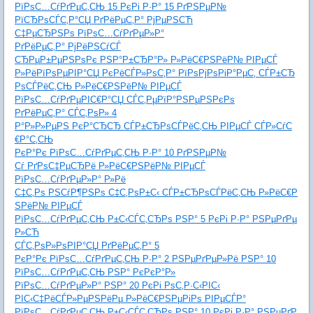
РїРѕС…СѓРґРµС‚СЊ 15 РєРі Р·Р° 15 РґРЅРµР№
РїСЂРѕСЃС‚Р°СЏ РґРёРµС‚Р° РјРµРЅСЋ
С‡РµСЂРЅРѕ РїРѕС…СѓРґРµР»Р°
РґРёРµС‚Р° РјРёРЅСѓСЃ
СЂРµР±РµРЅРѕРє РЅР°Р±СЂР°Р» Р»РёС€РЅРёР№ РІРµСЃ
Р»РёРїРѕРµРІР°СЏ РєРёСЃР»РѕС‚Р° РїРѕРјРѕРіР°РµС‚ СЃР±СЂ
РѕСЃРёС‚СЊ Р»РёС€РЅРёР№ РІРµСЃ
РїРѕС…СѓРґРµРІС€Р°СЏ СЃС‚РµРїР°РЅРµРЅРєРѕ
РґРёРµС‚Р° СЃС‚РѕР» 4
Р°Р»Р»РµРЅ РєР°СЂСЂ СЃР±СЂРѕСЃРёС‚СЊ РІРµСЃ СЃР»СѓС
€Р°С‚СЊ
РєР°Рє РїРѕС…СѓРґРµС‚СЊ Р·Р° 10 РґРЅРµР№
Сѓ РґРѕС‡РµСЂРё Р»РёС€РЅРёР№ РІРµСЃ
РїРѕС…СѓРґРµР»Р° Р»Рё
С‡С‚Рѕ РЅСѓР¶РЅРѕ С‡С‚РѕР±С‹ СЃР±СЂРѕСЃРёС‚СЊ Р»РёС€Р
ЅРёР№ РІРµСЃ
РїРѕС…СѓРґРµС‚СЊ Р±С‹СЃС‚СЂРѕ РЅР° 5 РєРі Р·Р° РЅРµРґРµ
Р»СЋ
СЃС‚РѕР»РѕРІР°СЏ РґРёРµС‚Р° 5
РєР°Рє РїРѕС…СѓРґРµС‚СЊ Р·Р° 2 РЅРµРґРµР»Рё РЅР° 10
РїРѕС…СѓРґРµС‚СЊ РЅР° РєРєР°Р»
РїРѕС…СѓРґРµР»Р° РЅР° 20 РєРі РѕС‚Р·С‹РІС‹
РІС‹С‡РёСЃР»РµРЅРёРµ Р»РёС€РЅРµРіРѕ РІРµСЃР°
РїРѕС…СѓРґРµС‚СЊ Р±С‹СЃС‚СЂРѕ РЅР° 10 РєРі Р·Р° РЅРµРґР