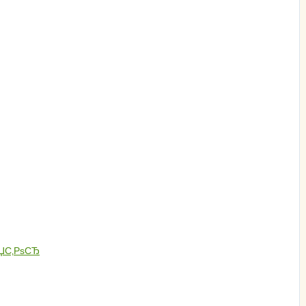
ЏС‚РѕСЂ