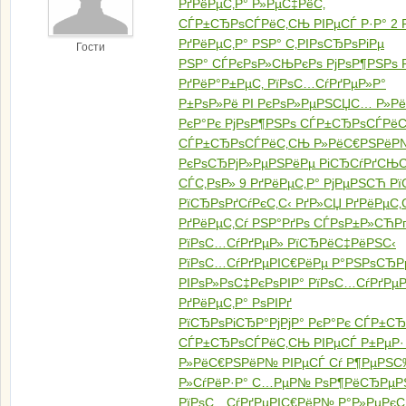
РґРёРµС‚Р° Р»РµС‡РёС‚
СЃР±СЂРѕСЃРёС‚СЊ РІРµСЃ Р·Р° 2 
РґРёРµС‚Р° РЅР° С‚РІРѕСЂРѕРіРµ
Гости
РЅР° СЃРєРѕР»СЊРєРѕ РјРѕР¶РЅРѕ 
РґРёР°Р±РµС‚ РїРѕС…СѓРґРµР»Р°
Р±РѕР»Рё РІ РєРѕР»РµРЅСЏС… Р»Р
РєР°Рє РјРѕР¶РЅРѕ СЃР±СЂРѕСЃРёС
СЃР±СЂРѕСЃРёС‚СЊ Р»РёС€РЅРёР№ 
РєРѕСЂРјР»РµРЅРёРµ РіСЂСѓРґСЊ
СЃС‚РѕР» 9 РґРёРµС‚Р° РјРµРЅСЋ 
РїСЂРѕРґСѓРєС‚С‹ РґР»СЏ РґРёРµС‚
РґРёРµС‚Сѓ РЅР°РґРѕ СЃРѕР±Р»СЋР
РїРѕС…СѓРґРµР» РїСЂРёС‡РёРЅС‹
РїРѕС…СѓРґРµРІС€РёРµ Р°РЅРѕСЂР
РІРѕР»РѕС‡РєРѕРІР° РїРѕС…СѓРґРµР
РґРёРµС‚Р° РѕРІРґ
РїСЂРѕРіСЂР°РјРјР° РєР°Рє СЃР±
СЃР±СЂРѕСЃРёС‚СЊ РІРµСЃ Р±РµР·
Р»РёС€РЅРёР№ РІРµСЃ Сѓ Р¶РµРЅС
Р»СѓРёР·Р° С…РµР№ РѕР¶РёСЂРµР
РїРѕС…СѓРґРµРІС€РёР№ Р°Р»РµРє