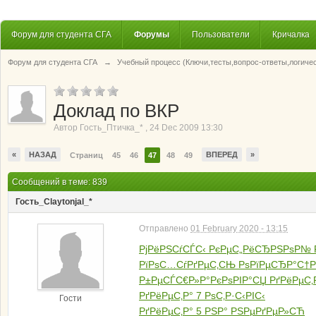
Форум для студента СГА
Форумы
Пользователи
Кричалка
Форум для студента СГА
→
Учебный процесс (Ключи,тесты,вопрос-ответы,логиче
Доклад по ВКР
Автор
Гость_Птичка_*
,
24 Dec 2009 13:30
«
НАЗАД
ВПЕРЕД
»
Страниц
45
46
47
48
49
Сообщений в теме: 839
Гость_Claytonjal_*
Отправлено
01 February 2020 - 13:15
РјРёРЅСѓСЃС‹ РєРµС„РёСЂРЅРѕР№ 
РїРѕС…СѓРґРµС‚СЊ РѕРїРµСЂР°С†
Р±РµСЃС€Р»Р°РєРѕРІР°СЏ РґРёРµС‚
РґРёРµС‚Р° 7 РѕС‚Р·С‹РІС‹
Гости
РґРёРµС‚Р° 5 РЅР° РЅРµРґРµР»СЋ