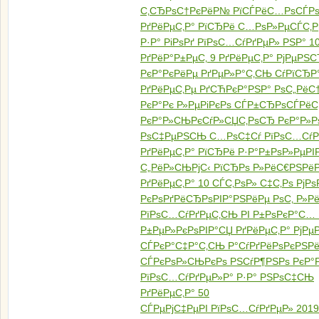
С‚СЂРѕС†РєРёР№ РїСЃРёС…РѕСЃРѕРј
РґРёРµС‚Р° РїСЂРё С…РѕР»РµСЃС‚Р
Р·Р° РіРѕРґ РїРѕС…СѓРґРµР» РЅР° 10
РґРёР°Р±РµС‚ 9 РґРёРµС‚Р° РјРµРЅ
РєР°РєРёРµ РґРµР»Р°С‚СЊ СѓРїСЂ
РґРёРµС‚Рµ РґСЋРєР°РЅР° РѕС„Рё
РєР°Рє Р»РµРіРєРѕ СЃР±СЂРѕСЃРёС
РєР°Р»СЊРєСѓР»СЏС‚РѕСЂ РєР°Р»Р
РѕС‡РµРЅСЊ С…РѕС‡Сѓ РїРѕС…СѓР
РґРёРµС‚Р° РїСЂРё Р·Р°Р±РѕР»РµР
С„РёР»СЊРјС‹ РїСЂРѕ Р»РёС€РЅРё
РґРёРµС‚Р° 10 СЃС‚РѕР» С‡С‚Рѕ РјР
РєРѕРґРёСЂРѕРІР°РЅРёРµ РѕС‚ Р»Рё
РїРѕС…СѓРґРµС‚СЊ РІ Р±РѕРєР°С… 
Р±РµР»РєРѕРІР°СЏ РґРёРµС‚Р° РјР
СЃРєР°С‡Р°С‚СЊ Р°СѓРґРёРѕРєРЅРё
СЃРєРѕР»СЊРєРѕ РЅСѓР¶РЅРѕ РєР°
РїРѕС…СѓРґРµР»Р° Р·Р° РЅРѕС‡СЊ
РґРёРµС‚Р° 50
СЃРµРјС‡РµРІ РїРѕС…СѓРґРµР» 2019