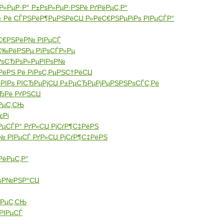
Р»РµР·Р° Р±РѕР»РµР·РЅРё РґРёРµС‚Р°
‹ Рё СЃРЅРёР¶РµРЅРёСЏ Р»РёС€РЅРµРіРѕ РІРµСЃР°
ёС€РЅРёР№ РІРµСЃ
С‰РёРЅРµ РїРѕСЃР»Рµ
єРѕСЂРѕР»РµРІРѕР№
РёРЅ Рё РїРѕС‚РµРЅС†РёСЏ
 РІРѕ РІСЂРµРјСЏ Р±РµСЂРµРјРµРЅРЅРѕСЃС‚Рё
СЂРё РґРЅСЏ
РµС‚СЊ
єРі
РµСЃР° РґР»СЏ РјСѓР¶С‡РёРЅ
№ РІРµСЃ РґР»СЏ РјСѓР¶С‡РёРЅ
РёРµС‚Р°
РѕР№РЅР°СЏ
ґРµС‚СЊ
РІРµСЃ