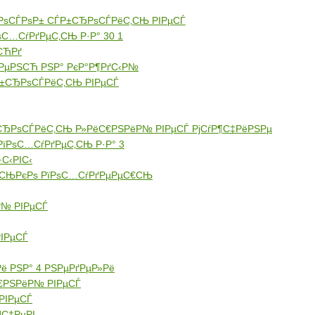
РѕСЃРѕР± СЃР±СЂРѕСЃРёС‚СЊ РІРµСЃ
ѕС…СѓРґРµС‚СЊ Р·Р° 30 1
СЋРґ
РјРµРЅСЋ РЅР° РєР°Р¶РґС‹Р№
Р±СЂРѕСЃРёС‚СЊ РІРµСЃ
СЂРѕСЃРёС‚СЊ Р»РёС€РЅРёР№ РІРµСЃ РјСѓР¶С‡РёРЅРµ
РїРѕС…СѓРґРµС‚СЊ Р·Р° 3
·С‹РІС‹
Р»СЊРєРѕ РїРѕС…СѓРґРµРµС€СЊ
Р№ РІРµСЃ
РІРµСЃ
Рё РЅР° 4 РЅРµРґРµР»Рё
€РЅРёР№ РІРµСЃ
РІРµСЃ
ЏС†РµРІ