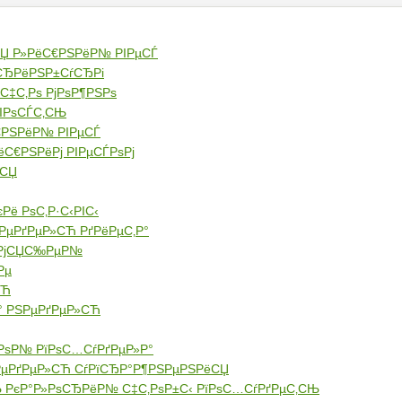
СЏ Р»РёС€РЅРёР№ РІРµСЃ
СЂРёРЅР±СѓСЂРі
 С‡С‚Рѕ РјРѕР¶РЅРѕ
РІРѕСЃС‚СЊ
€РЅРёР№ РІРµСЃ
С€РЅРёРј РІРµСЃРѕРј
ёСЏ
Рё РѕС‚Р·С‹РІС‹
ЅРµРґРµР»СЋ РґРёРµС‚Р°
ЂРјСЏС‰РµР№
Рµ
СЋ
Р° РЅРµРґРµР»СЋ
РѕР№ РїРѕС…СѓРґРµР»Р°
ЅРµРґРµР»СЋ СѓРїСЂР°Р¶РЅРµРЅРёСЏ
 РєР°Р»РѕСЂРёР№ С‡С‚РѕР±С‹ РїРѕС…СѓРґРµС‚СЊ