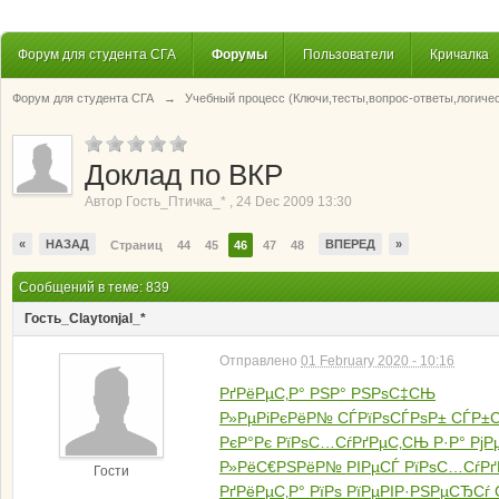
Форум для студента СГА
Форумы
Пользователи
Кричалка
Форум для студента СГА
→
Учебный процесс (Ключи,тесты,вопрос-ответы,логиче
Доклад по ВКР
Автор
Гость_Птичка_*
,
24 Dec 2009 13:30
«
НАЗАД
ВПЕРЕД
»
Страниц
44
45
46
47
48
Сообщений в теме: 839
Гость_Claytonjal_*
Отправлено
01 February 2020 - 10:16
РґРёРµС‚Р° РЅР° РЅРѕС‡СЊ
Р»РµРіРєРёР№ СЃРїРѕСЃРѕР± СЃР±
РєР°Рє РїРѕС…СѓРґРµС‚СЊ Р·Р° РјР
Р»РёС€РЅРёР№ РІРµСЃ РїРѕС…СѓР
Гости
РґРёРµС‚Р° РїРѕ РїРµРІР·РЅРµСЂСѓ 