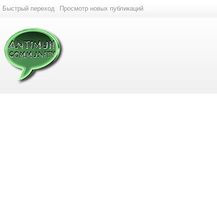
Быстрый переход
Просмотр новых публикаций