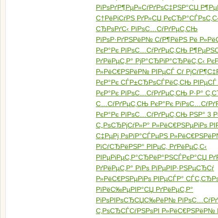
РїРѕРґР¶РµР»СѓРґРѕС‡РЅР°СЏ Р¶Рµ
С†РёРіСѓРЅ РґР»СЏ РєСЂР°СЃРѕС‚С
СЂРѕРґС‹ РїРѕС…СѓРґРµС‚СЊ
РїРѕР·РґРЅРёР№ СѓР¶РёРЅ Рё Р»Р
РєР°Рє РїРѕС…СѓРґРµС‚СЊ Р¶РµРЅ
РґРёРµС‚Р° РјР°СЂРіР°СЂРёС‚С‹ Р
Р»РёС€РЅРёР№ РІРµСЃ Сѓ РјСѓР¶С‡
РєР°Рє СЃР±СЂРѕСЃРёС‚СЊ РІРµСЃ
РєР°Рє РїРѕС…СѓРґРµС‚СЊ Р·Р° С‚
С…СѓРґРµС‚СЊ РєР°Рє РїРѕС…СѓРґ
РєР°Рє РїРѕС…СѓРґРµС‚СЊ РЅР° 3 Р
С„РѕСЂРјСѓР»Р° Р»РёС€РЅРµРіРѕ РІ
С‡РµРј РѕРїР°СЃРµРЅ Р»РёС€РЅРёР
РїСѓСЂРёРЅР° РІРµС‚ РґРёРµС‚С‹
РІРµРіРµС‚Р°СЂРёР°РЅСЃРєР°СЏ Рґ
РґРёРµС‚Р° РїРѕ РїРµРІР·РЅРµСЂСѓ
Р»РёС€РЅРµРіРѕ РІРµСЃР° СЃС‚СЂ
РїРёС‰РµРІР°СЏ РґРёРµС‚Р°
РіРѕРІРѕСЂСЏС‰РёР№ РїРѕС…СѓР
С‚РѕСЂСЃСѓРЅРѕРІ Р»РёС€РЅРёР№ 