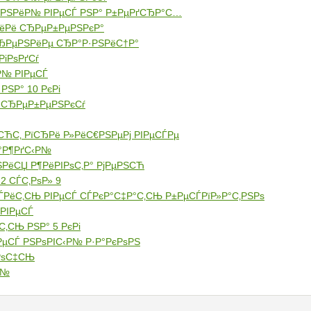
€РЅРёР№ РІРµСЃ РЅР° Р±РµРґСЂР°С…
РёРё СЂРµР±РµРЅРєР°
ЂРµРЅРёРµ СЂР°Р·РЅРёС†Р°
РіРѕРґСѓ
Р№ РІРµСЃ
ЅР° 10 РєРі
 СЂРµР±РµРЅРєСѓ
СЋС‚ РїСЂРё Р»РёС€РЅРµРј РІРµСЃРµ
Р°Р¶РґС‹Р№
ЅРёСЏ Р¶РёРІРѕС‚Р° РјРµРЅСЋ
2 СЃС‚РѕР» 9
РёС‚СЊ РІРµСЃ СЃРєР°С‡Р°С‚СЊ Р±РµСЃРїР»Р°С‚РЅРѕ
РІРµСЃ
С‚СЊ РЅР° 5 РєРі
РµСЃ РЅРѕРІС‹Р№ Р·Р°РєРѕРЅ
ЅРѕС‡СЊ
Р№