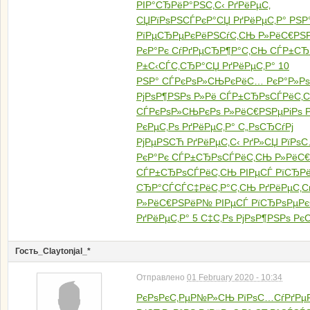
РІР°СЂРёР°РЅС‚С‹ РґРёРµС‚
СЏРїРѕРЅСЃРєР°СЏ РґРёРµС‚Р° РЅ
РїРµСЂРµРєРёРЅСѓС‚СЊ Р»РёС€РЅР
РєР°Рє СѓРґРµСЂР¶Р°С‚СЊ СЃР±С
Р±С‹СЃС‚СЂР°СЏ РґРёРµС‚Р° 10
РЅР° СЃРєРѕР»СЊРєРёС… РєР°Р»Р
РјРѕР¶РЅРѕ Р»Рё СЃР±СЂРѕСЃРёС‚
СЃРєРѕР»СЊРєРѕ Р»РёС€РЅРµРіРѕ Р
РєРµС‚Рѕ РґРёРµС‚Р° С„РѕСЂСѓРј
РјРµРЅСЋ РґРёРµС‚С‹ РґР»СЏ РїРѕ
РєР°Рє СЃР±СЂРѕСЃРёС‚СЊ Р»РёС€
СЃР±СЂРѕСЃРёС‚СЊ РІРµСЃ РїСЂРё
СЂР°СЃСЃС‡РёС‚Р°С‚СЊ РґРёРµС‚С
Р»РёС€РЅРёР№ РІРµСЃ РїСЂРѕРµРє
РґРёРµС‚Р° 5 С‡С‚Рѕ РјРѕР¶РЅРѕ Р
Гость_Claytonjal_*
Отправлено
01 February 2020 - 10:34
РєРѕРєС‚РµР№Р»СЊ РїРѕС…СѓРґР