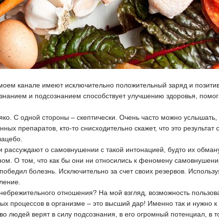
а моем канале имеют исключительно положительный заряд и позитив
знанием и подсознанием способствует улучшению здоровья, помога
о. С одной стороны – скептически. Очень часто можно услышать, 
нных препаратов, кто-то снисходительно скажет, что это результ
лацебо.
и рассуждают о самовнушении с такой интонацией, будто их обманули
ом. О том, что как бы они ни относились к феномену самовнушени
в победил болезнь. Исключительно за счет своих резервов. Испо
ление.
небрежительного отношения? На мой взгляд, возможность пользов
х процессов в организме – это высший дар! Именно так и нужно к 
во людей верят в силу подсознания, в его огромный потенциал, в т