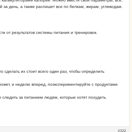
с калькуляторами калорий. Можно ввести свои параметры, все,
й за день, а также распишет все по белкам, жирам, углеводам.
сти от результатов системы питания и тренировок.
то сделать их стоит всего один раз, чтобы определить
может, и неделю вперед, поэкспериментируйте с продуктами
о следить за питанием людям, которые хотят похудеть.
#322