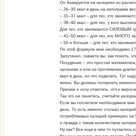
Он базируется на калориях из расчет
– 26–30 ккал в день на килограмм в
– 31–37 ккал – для тех, кто занимае
– 38–40 ккал – для тех, у кого высок
Для тех, кто занимается СИЛОВЫМ тр
– 41–50 ккал – для тех, кто МНОГО з
– 50 и больше – для тех, кто занима
По этой формуле мне необходимо 17
Запутанно, скажете вы, как понять, 
Похудение – это простая математика,
организм и ели на протяжении длител
ккал в день, но что поделать. Тут на
жизнь. Вы должны потерпеть немного
Причем я хочу отметить, что к жиросж
Так что не ленитесь, считайте калори
Если вы посчитали необходимое вам к
день. То есть именно столько калорий
потребляемых калорий примерно на 50
и правда с таким количеством калор
Ну как? Все еще в чем-то путаетесь 