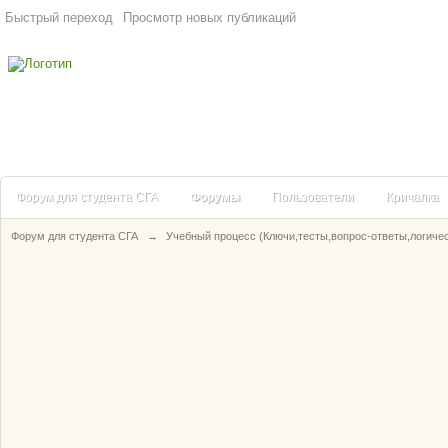
Быстрый переход
Просмотр новых публикаций
Форум для студента СГА
Форумы
Пользователи
Кричалка
Форум для студента СГА
→
Учебный процесс (Ключи,тесты,вопрос-ответы,логиче