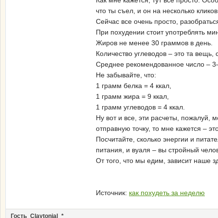
Как мне кажется, тут все просто. Ос
что ты съел, и он на несколько клик
Сейчас все очень просто, разобрать
При похудении стоит употреблять мин
Жиров не менее 30 граммов в день.
Количество углеводов – это та вещь, 
Среднее рекомендованное число – 3–4
Не забывайте, что:
1 грамм белка = 4 ккал,
1 грамм жира = 9 ккал,
1 грамм углеводов = 4 ккал.
Ну вот и все, эти расчеты, пожалуй, 
отправную точку, то мне кажется – эт
Посчитайте, сколько энергии и питат
питания, и вуаля – вы стройный чело
От того, что мы едим, зависит наше 
Источник:
как похудеть за неделю
Гость_Claytonjal_*