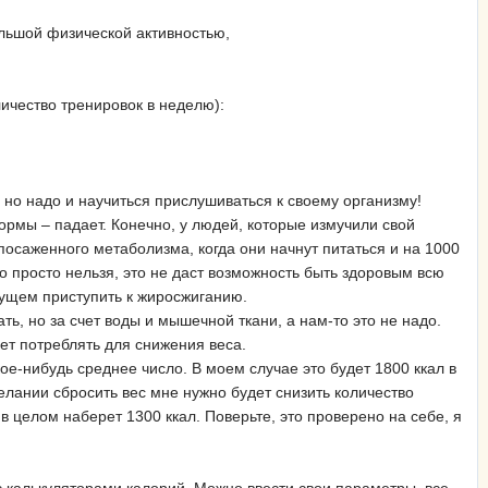
ольшой физической активностью,
ичество тренировок в неделю):
, но надо и научиться прислушиваться к своему организму!
ормы – падает. Конечно, у людей, которые измучили свой
посаженного метаболизма, когда они начнут питаться и на 1000
дно просто нельзя, это не даст возможность быть здоровым всю
дущем приступить к жиросжиганию.
ать, но за счет воды и мышечной ткани, а нам-то это не надо.
дет потреблять для снижения веса.
е-нибудь среднее число. В моем случае это будет 1800 ккал в
желании сбросить вес мне нужно будет снизить количество
в целом наберет 1300 ккал. Поверьте, это проверено на себе, я