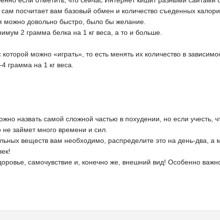
обенно если отметить, что сейчас Интернет кишит разными сайтами 
ов сам посчитает вам базовый обмен и количество съеденных калори
ся можно довольно быстро, было бы желание.
имум 2 грамма белка на 1 кг веса, а то и больше.
с которой можно «играть», то есть менять их количество в зависимо
 грамма на 1 кг веса.
можно назвать самой сложной частью в похудении, но если учесть, ч
о не займет много времени и сил.
ельных веществ вам необходимо, распределите это на день-два, а 
век!
здоровье, самочувствие и, конечно же, внешний вид! Особенно важн