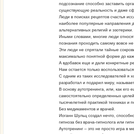
подсознание способно заставить орг
существующую реальность и даже с
Люди в поисках рецептов счастья исс
наиболее популярные направления для
альтернативных религий и эзотерики.
Иными словами, многие люди относят
познания проходить самому вовсе не 
Эти люди не спрятали тайные сокрови
максимально понятной форме до каж
А вдобавок еще и дали конкретные р
Нам остается только воспользоватьс
С одним из таких исследователей я х
разработал и подарил миру, называет
В основу аутотренинга, или, как ег
самостоятельно определенных целей 
тысячелетней практикой техниках и 
Без медикаментов и врачей.
Иоганн Шульц создал нечто, способн
гипноза без врача-гипнолога или ги
Аутотренинг – это не просто игра в 