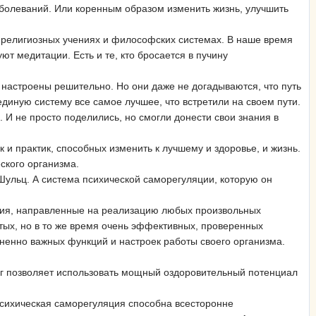
аболеваний. Или коренным образом изменить жизнь, улучшить
х, религиозных учениях и философских системах. В наше время
т медитации. Есть и те, кто бросается в пучину
 настроены решительно. Но они даже не догадываются, что путь
единую систему все самое лучшее, что встретили на своем пути.
 И не просто поделились, но смогли донести свои знания в
и практик, способных изменить к лучшему и здоровье, и жизнь.
ского организма.
 Шульц. А система психической саморегуляции, которую он
ения, направленные на реализацию любых произвольных
тых, но в то же время очень эффективных, проверенных
зненно важных функций и настроек работы своего организма.
нг позволяет использовать мощный оздоровительный потенциал
 психическая саморегуляция способна всесторонне