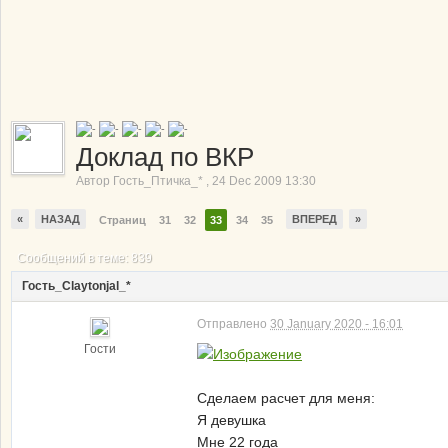
Доклад по ВКР
Автор
Гость_Птичка_*
,
24 Dec 2009 13:30
«
НАЗАД
ВПЕРЕД
»
Страниц
31
32
33
34
35
Сообщений в теме: 839
Гость_Claytonjal_*
Отправлено
30 January 2020 - 16:01
Гости
Сделаем расчет для меня:
Я девушка
Мне 22 года