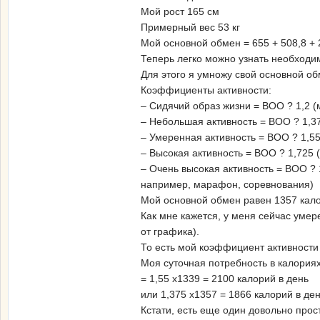
Мой рост 165 см
Примерный вес 53 кг
Мой основной обмен = 655 + 508,8 + 
Теперь легко можно узнать необходим
Для этого я умножу свой основной о
Коэффициенты активности:
– Сидячий образ жизни = ВОО ? 1,2 (
– Небольшая активность = ВОО ? 1,3
– Умеренная активность = ВОО ? 1,55
– Высокая активность = ВОО ? 1,725 
– Очень высокая активность = ВОО ? 
например, марафон, соревнования)
Мой основной обмен равен 1357 кало
Как мне кажется, у меня сейчас умер
от графика).
То есть мой коэффициент активности 
Моя суточная потребность в калориях
= 1,55 х1339 = 2100 калорий в день
или 1,375 х1357 = 1866 калорий в де
Кстати, есть еще один довольно прос