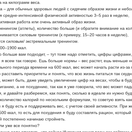
а на килограмм веса.
еса – для обычных здоровых людей с сидячим образом жизни и неб
тся средне-интенсивной физической активностью 3–5 раз в неделю,
оактивная работа или очень активный образ жизни.
енингом (атлеты), количество больше (и обратите внимание на кол
анимается силовым тренингом (к примеру, 15–20 часов в неделю),
ется силовым/ экстремальным тренингом.
00–1900 ккал.
что больше вам подходит, – тут тоже надо отметить, цифры цифрами
 я всем так говорю. Ешь больше нормы – вес растет, ешь меньше н
ьного периода времени на 600 ккал, вес может начать расти из-за 
до расставить приоритеты и понять, что всю жизнь питаться так ску
, может быть, даже увидеть увеличение цифр на весах, чтобы в бу
иганию, а не похудению, так как я уже говорила, что вес может пад
и, и давайте разберемся, как понять, сколько в идеале их нужно бу
оличество калорий по нескольким формулам, то советую взять како
 я буду есть и поддерживать вес, с учетом своей активности. При 
0 ккал, то есть для похудения я буду составлять рацион, который 
ий постепенно начинаю стройнеть.
или уже все понятно?