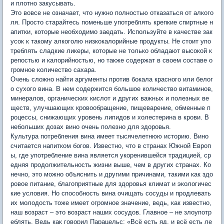
и плотно закусывать.
Это вовсе не означает, что нужно полностью отказаться от алкого
ля. Просто старайтесь поменьше употреблять крепкие спиртные н
апитки, которые необходимо заедать. Используйте в качестве зак
усок к такому алкоголю низкокалорийные продукты. Не стоит упо
треблять сладкие ликеры, которые не только обладают высокой к
репостью и калорийностью, но также содержат в своем составе о
громное количество сахара.
Очень сложно найти аргументы против бокала красного или белог
о сухого вина. В нем содержится большое количество витаминов,
минералов, органических кислот и других важных и полезных ве
ществ, улучшающих кровообращение, пищеварение, обменные п
роцессы, снижающих уровень липидов и холестерина в крови. В
небольших дозах вино очень полезно для здоровья.
Культура потребления вина имеет тысячелетнюю историю. Вино
считается напитком богов. Известно, что в странах Южной Европ
ы, где употребление вина является укоренившейся традицией, ср
едняя продолжительность жизни выше, чем в других странах. Ко
нечно, это можно объяснить и другими причинами, такими как здо
ровое питание, благоприятные для здоровья климат и экологичес
кие условия. Но способность вина очищать сосуды и продлевать
их молодость тоже имеет огромное значение, ведь, как известно,
наш возраст – это возраст наших сосудов. Главное – не злоупотр
еблять. Ведь как говорил Парацельс: «Всё есть яд, и всё есть ле