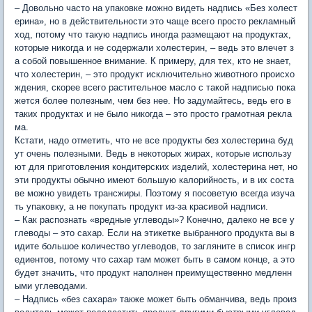
– Довольно часто на упаковке можно видеть надпись «Без холест
ерина», но в действительности это чаще всего просто рекламный
ход, потому что такую надпись иногда размещают на продуктах,
которые никогда и не содержали холестерин, – ведь это влечет з
а собой повышенное внимание. К примеру, для тех, кто не знает,
что холестерин, – это продукт исключительно животного происхо
ждения, скорее всего растительное масло с такой надписью пока
жется более полезным, чем без нее. Но задумайтесь, ведь его в
таких продуктах и не было никогда – это просто грамотная рекла
ма.
Кстати, надо отметить, что не все продукты без холестерина буд
ут очень полезными. Ведь в некоторых жирах, которые использу
ют для приготовления кондитерских изделий, холестерина нет, но
эти продукты обычно имеют большую калорийность, и в их соста
ве можно увидеть трансжиры. Поэтому я посоветую всегда изуча
ть упаковку, а не покупать продукт из-за красивой надписи.
– Как распознать «вредные углеводы»? Конечно, далеко не все у
глеводы – это сахар. Если на этикетке выбранного продукта вы в
идите большое количество углеводов, то загляните в список ингр
едиентов, потому что сахар там может быть в самом конце, а это
будет значить, что продукт наполнен преимущественно медленн
ыми углеводами.
– Надпись «без сахара» также может быть обманчива, ведь произ