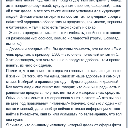
водитель может подсластить продукт другими быстрыми углевод
ами, например фруктозой, кукурузным сиропом, сахарозой, паток
ой и так далее, а все это также лишние углеводы для худеющих
людей. Внимательно смотрите на состав так популярных среди л
юбителей здорового образа жизни продуктов, как мюсли, зерновы
е батончики, – там часто есть такой скрытый сахар.
– Жиров в продуктах питания стоит избегать, особенно это касает
ся разнообразных сосисок, колбас и сладостей (торты, шоколад,
выпечка).
– Добавки и вредные «Е». Вы должны понимать, что не все «Е» о
чень вредные, к примеру, Е300 – это очень полезный витамин С.
Хотя соглашусь, что чем меньше в продукте добавок, тем проще
понять, из чего он сделан.
Помните, что питание – это одна из главных составляющих наше
й жизни. От того, что мы едим, зависит наше здоровье и самочув
ствие. Выбирайте правильную еду – будьте здоровы и красивы!
Как часто люди мне пишут или говорят, что они бы и рады есть п
равильные продукты, но у них нет на это материальных средств.
Обычно в эти моменты я спрашиваю у них в ответ: «А что вы пон
имаете под правильным питанием?» Конечно, сколько людей – ст
олько и мнений, да и вообще сейчас столько информации можно
найти в Интернете, книгах или услышать по телевидению, что гол
ова пухнет.
Я считаю, что обычному человеку, который далек от сферы фитн