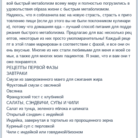
вой быстрый метаболизм всему миру и полностью погрузились в
удовольствия образа жизни с быстрым метаболизмом.
Надеюсь, что я соблазнила вас на новую страсть, страсть к приго
товлению пищи (если до этого вы не были поклонником кулинари
и), потому что домашняя еда – лучший способ питания для подде
ржания быстрого метаболизма. Предлагаю для вас несколько рец
ептов, некоторые из них просто умопомрачительны! Каждый реце
пт в этой главе маркирован в соответствии с фазой, и все они оч
ень вкусные. Многие из них стали любимыми для меня и моей се
мьи, а также для многих моих пациентов. Я знаю, что и вам они т
оже понравятся.
РЕЦЕПТЫ ПЕРВОЙ ФАЗЫ
ЗАВТРАКИ
Смузи из замороженного манго для сжигания жира
Фруктовый смузи с овсянкой
Овсянка
Французский тост с клубникой
САЛАТЫ, СЭНДВИЧИ, СУПЫ И ЧИЛИ
Салат из тунца, зеленого яблока и шпината
Открытый сэндвич с индейкой
Индейка, завернутая в тортилью из пророщенного зерна
Куриный суп с перловкой
Чили с индейкой или говядиной/бизоном