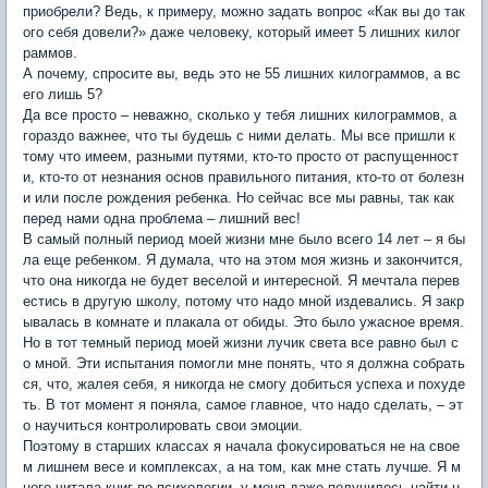
приобрели? Ведь, к примеру, можно задать вопрос «Как вы до так
ого себя довели?» даже человеку, который имеет 5 лишних килог
раммов.
А почему, спросите вы, ведь это не 55 лишних килограммов, а вс
его лишь 5?
Да все просто – неважно, сколько у тебя лишних килограммов, а
гораздо важнее, что ты будешь с ними делать. Мы все пришли к
тому что имеем, разными путями, кто-то просто от распущенност
и, кто-то от незнания основ правильного питания, кто-то от болезн
и или после рождения ребенка. Но сейчас все мы равны, так как
перед нами одна проблема – лишний вес!
В самый полный период моей жизни мне было всего 14 лет – я бы
ла еще ребенком. Я думала, что на этом моя жизнь и закончится,
что она никогда не будет веселой и интересной. Я мечтала перев
естись в другую школу, потому что надо мной издевались. Я закр
ывалась в комнате и плакала от обиды. Это было ужасное время.
Но в тот темный период моей жизни лучик света все равно был с
о мной. Эти испытания помогли мне понять, что я должна собрать
ся, что, жалея себя, я никогда не смогу добиться успеха и похуде
ть. В тот момент я поняла, самое главное, что надо сделать, – эт
о научиться контролировать свои эмоции.
Поэтому в старших классах я начала фокусироваться не на свое
м лишнем весе и комплексах, а на том, как мне стать лучше. Я м
ного читала книг по психологии, у меня даже получилось найти н