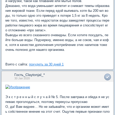
й нагрузки, такой как плавание или мытье полов.
Доказано, что вода уменьшает аппетит и снижает темпы образова
ния жировой ткани. Если перед едой выпивать хотя бы 200 мл во
ды, то только одно это приведет к потере 1,5 кг за 8 недель. Кро
ме того, известно, что недостаток воды замедляет процессы пере
работки пищевого жира во время пищеварения и способствует ег
о отложению «про запас».
Выводы из всего сказанного очевидны. Если хотите похудеть, пе
йте больше воды. Подчеркну, именно воды, а не соков, чая и коф
е, хотя в качестве дополнения употребление этих напитков тоже
очень полезно для нашего организма.
Взято с сайта:
похудеть за 30 дней 1
Гость_Claytonjal_*
30 Jan 2020
Э к с т р е н н ы й с л у ч а й № 5. После завтрака и обеда я не ус
певаю проголодаться, поэтому перекусы пропускаю
О, да! Вам виднее… Но не забывайте, что и организм может имет
ь собственное мнение на этот счет. Ощутив первые признаки голо