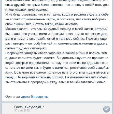
овых друзей, которым было неважно, что я ношу с собой пять дес
ятков лишних килограммов.
Я не буду скрывать, что в тот день, когда я решила видеть в себе
не только отрицательные черты, я осознала, что смогу побороть
свой лишний вес и стать такой, какой мечтала.
Можно сказать, что самый худший период в моей жизни, который
был наполнен унижениями и слезами, стал чем-то полезным для
меня и помог стать такой, какой я являюсь сейчас. Поэтому еще
раз повторю – попробуйте найти положительные моменты даже в
самых трудных ситуациях.
Попробуйте увидеть что-то хорошее в вашей жизни в полном тел
е, даже если это будет нелегко. Вы должны научиться прощать л
юдей, которые вас обижали, потому что если вы не сделаете этог
о, то этот негатив так и будет с вами на протяжении всей вашей ж
изни. Возьмите все самое полезное из этого опыта и двигайтесь в
перед. Не зацикливайтесь на плохом. Не позволяйте этим событи
ям становиться преградой между вами и вашей заветной целью.
Оригинал
диета 5п рецепты
Гость_Claytonjal_*
30 Jan 2020