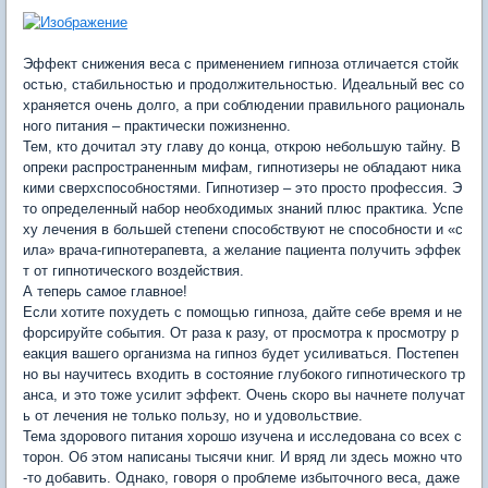
Эффект снижения веса с применением гипноза отличается стойк
остью, стабильностью и продолжительностью. Идеальный вес со
храняется очень долго, а при соблюдении правильного рациональ
ного питания – практически пожизненно.
Тем, кто дочитал эту главу до конца, открою небольшую тайну. В
опреки распространенным мифам, гипнотизеры не обладают ника
кими сверхспособностями. Гипнотизер – это просто профессия. Э
то определенный набор необходимых знаний плюс практика. Успе
ху лечения в большей степени способствуют не способности и «с
ила» врача-гипнотерапевта, а желание пациента получить эффек
т от гипнотического воздействия.
А теперь самое главное!
Если хотите похудеть с помощью гипноза, дайте себе время и не
форсируйте события. От раза к разу, от просмотра к просмотру р
еакция вашего организма на гипноз будет усиливаться. Постепен
но вы научитесь входить в состояние глубокого гипнотического тр
анса, и это тоже усилит эффект. Очень скоро вы начнете получат
ь от лечения не только пользу, но и удовольствие.
Тема здорового питания хорошо изучена и исследована со всех с
торон. Об этом написаны тысячи книг. И вряд ли здесь можно что
-то добавить. Однако, говоря о проблеме избыточного веса, даже