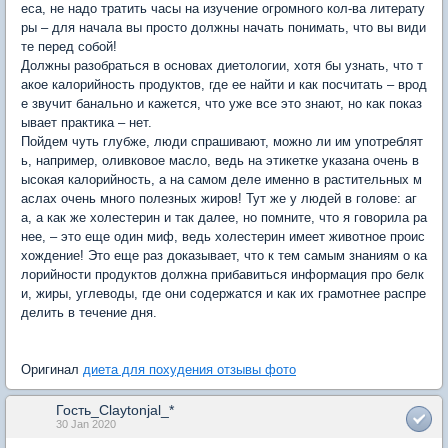
еса, не надо тратить часы на изучение огромного кол-ва литерату
ры – для начала вы просто должны начать понимать, что вы види
те перед собой!
Должны разобраться в основах диетологии, хотя бы узнать, что т
акое калорийность продуктов, где ее найти и как посчитать – врод
е звучит банально и кажется, что уже все это знают, но как показ
ывает практика – нет.
Пойдем чуть глубже, люди спрашивают, можно ли им употреблят
ь, например, оливковое масло, ведь на этикетке указана очень в
ысокая калорийность, а на самом деле именно в растительных м
аслах очень много полезных жиров! Тут же у людей в голове: аг
а, а как же холестерин и так далее, но помните, что я говорила ра
нее, – это еще один миф, ведь холестерин имеет животное проис
хождение! Это еще раз доказывает, что к тем самым знаниям о ка
лорийности продуктов должна прибавиться информация про белк
и, жиры, углеводы, где они содержатся и как их грамотнее распре
делить в течение дня.
Оригинал
диета для похудения отзывы фото
Гость_Claytonjal_*
30 Jan 2020