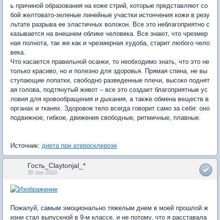
ь причиной образования на коже стрий, которые представляют со
бой желтовато-зеленые линейные участки истончения кожи в резу
льтате разрыва ее эластичных волокон. Все это неблагоприятно с
казывается на внешнем облике человека. Все знают, что чрезмер
ная полнота, так же как и чрезмерная худоба, старит любого чело
века.
Что касается правильной осанки, то необходимо знать, что это не
только красиво, но и полезно для здоровья. Прямая спина, не вы
ступающие лопатки, свободно разведенные плечи, высоко поднят
ая голова, подтянутый живот – все это создает благоприятные ус
ловия для кровообращения и дыхания, а также обмена веществ в
органах и тканях. Здоровое тело всегда говорит само за себя: оно
подвижное, гибкое, движения свободные, ритмичные, плавные.
Источник:
диета при атеросклерозе
Гость_Claytonjal_*
30 Jan 2020
Пожалуй, самым эмоционально тяжелым днем в моей прошлой ж
изни стал выпускной в 9-м классе, и не потому, что я расставала