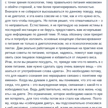
с точки зрения психологии, тему правильного питания невозможн
о обойти стороной, а тем более проигнорировать полностью.
Вначале я не собирался высказываться по данному поводу, ведь
я не диетолог, и эта книга совсем не о том, как и что нужно есть,
для того чтобы похудеть. Но потом решил, что отмалчиваться – э
то неправильно. Естественно, я не претендую на знание истины в
последней инстанции и не берусь предоставить вам исчерпываю
щую информацию по данной теме. Я лишь обозначу свои приорит
еты и попробую изложить основные концепции сбалансированног
о питания не только в диетологическом, но и психологическом ас
пектах. Дам реально работающие и проверенные на практике конк
ретные советы по питанию, которые, надеюсь, помогут вам оздор
овить свое пищевое поведение и избавиться от лишнего веса.
Итак, если вы решили похудеть, то, прежде чем что-то менять в с
воем питании, вам нужно сделать одну очень важную вещь – отк
азаться от употребления слова «диета». Это необходимо потому,
что для нашего сознания оно неразрывно связано с понятием «вр
еменно». Когда мы думаем о диете, мы понимаем, что это не нав
сегда, что диета – это вынужденная мера, связанная с какой-то н
еобходимостью. Ведь действительно, нельзя же всю жизнь «сид
еть» на диете. Это ограничение, которое необходимо какое-то вре
мя потерпеть, для того чтобы потом все стало как обычно. Поэто
му, когда мы «соблюдаем диету», мы подсознательно относимся
к ней негативно, сопротивляемся ей, ждем ее окончания и мысле