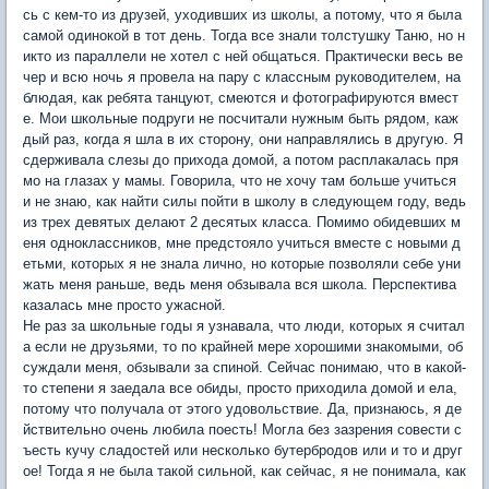
сь с кем-то из друзей, уходивших из школы, а потому, что я была
самой одинокой в тот день. Тогда все знали толстушку Таню, но н
икто из параллели не хотел с ней общаться. Практически весь ве
чер и всю ночь я провела на пару с классным руководителем, на
блюдая, как ребята танцуют, смеются и фотографируются вмест
е. Мои школьные подруги не посчитали нужным быть рядом, каж
дый раз, когда я шла в их сторону, они направлялись в другую. Я
сдерживала слезы до прихода домой, а потом расплакалась пря
мо на глазах у мамы. Говорила, что не хочу там больше учиться
и не знаю, как найти силы пойти в школу в следующем году, ведь
из трех девятых делают 2 десятых класса. Помимо обидевших м
еня одноклассников, мне предстояло учиться вместе с новыми д
етьми, которых я не знала лично, но которые позволяли себе уни
жать меня раньше, ведь меня обзывала вся школа. Перспектива
казалась мне просто ужасной.
Не раз за школьные годы я узнавала, что люди, которых я считал
а если не друзьями, то по крайней мере хорошими знакомыми, об
суждали меня, обзывали за спиной. Сейчас понимаю, что в какой-
то степени я заедала все обиды, просто приходила домой и ела,
потому что получала от этого удовольствие. Да, признаюсь, я де
йствительно очень любила поесть! Могла без зазрения совести с
ъесть кучу сладостей или несколько бутербродов или и то и друг
ое! Тогда я не была такой сильной, как сейчас, я не понимала, как