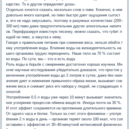
карство. То и другое определяет доза».
Отдельно хочется сказать несколько слов о пиве. Конечно, в нем
довольно много калорий, но пиво быстро дает ощущение сытост
и, его не надо закусывать, поэтому в разумных количествах (200–
300 мл) пиво даже предпочтительнее других алкогольных напитк
ов. Перефразируя известную песенку, можно сказать, что губит л
юдей не пиво, а закуска к нему.
Говоря о правильном питании при снижении веса, нельзя обойти т
ему употребления воды. Влияние воды на жизнедеятельность на
шего организма трудно переоценить. Наше тело на 70 % состоит
из воды. По сути, мы – это и есть вода.
Роль воды в борьбе с ожирением достаточно хорошо изучена. Мн
огие научные исследования убедительно доказали, что простое у
величение употребления воды до 2 литров в сутки, даже без назн
ачения диет и изменения привычного образа жизни, вызывает сни
жение веса и снижает риск его набора у людей, не страдающих п
олнотой.
Употребление 0,5 л воды уже через 10 минут вызывает значитель
ное ускорение процессов обмена веществ. Иногда почти на 30 %.
И этот эффект сохраняется на протяжении длительного времени.
От одного часа и более. Только за счет этого феномена – употре
бления 2 л воды в день – организм теряет около 100 ккал, что соп
оставимо с эффектом от 30–40-минутной интенсивной физическо