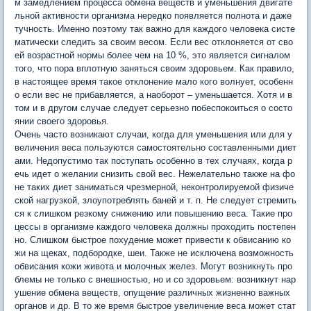
м замедлением процесса обмена веществ и уменьшения двигате
льной активности организма нередко появляется полнота и даже
тучность. Именно поэтому так важно для каждого человека систе
матически следить за своим весом. Если вес отклоняется от сво
ей возрастной нормы более чем на 10 %, это является сигналом
того, что пора вплотную заняться своим здоровьем. Как правило,
в настоящее время такое отклонение мало кого волнует, особенн
о если вес не прибавляется, а наоборот – уменьшается. Хотя и в
том и в другом случае следует серьезно побеспокоиться о состо
янии своего здоровья.
Очень часто возникают случаи, когда для уменьшения или для у
величения веса пользуются самостоятельно составленными диет
ами. Недопустимо так поступать особенно в тех случаях, когда р
ечь идет о желании снизить свой вес. Нежелательно также на фо
не таких диет заниматься чрезмерной, неконтролируемой физиче
ской нагрузкой, злоупотреблять баней и т. п. Не следует стремить
ся к слишком резкому снижению или повышению веса. Такие про
цессы в организме каждого человека должны проходить постепен
но. Слишком быстрое похудение может привести к обвисанию ко
жи на щеках, подбородке, шеи. Также не исключена возможность
обвисания кожи живота и молочных желез. Могут возникнуть про
блемы не только с внешностью, но и со здоровьем: возникнут нар
ушение обмена веществ, опущение различных жизненно важных
органов и др. В то же время быстрое увеличение веса может стат