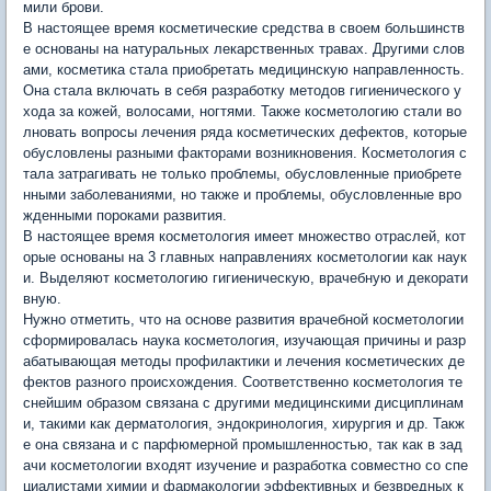
мили брови.
В настоящее время косметические средства в своем большинств
е основаны на натуральных лекарственных травах. Другими слов
ами, косметика стала приобретать медицинскую направленность.
Она стала включать в себя разработку методов гигиенического у
хода за кожей, волосами, ногтями. Также косметологию стали во
лновать вопросы лечения ряда косметических дефектов, которые
обусловлены разными факторами возникновения. Косметология с
тала затрагивать не только проблемы, обусловленные приобрете
нными заболеваниями, но также и проблемы, обусловленные вро
жденными пороками развития.
В настоящее время косметология имеет множество отраслей, кот
орые основаны на 3 главных направлениях косметологии как наук
и. Выделяют косметологию гигиеническую, врачебную и декорати
вную.
Нужно отметить, что на основе развития врачебной косметологии
сформировалась наука косметология, изучающая причины и разр
абатывающая методы профилактики и лечения косметических де
фектов разного происхождения. Соответственно косметология те
снейшим образом связана с другими медицинскими дисциплинам
и, такими как дерматология, эндокринология, хирургия и др. Такж
е она связана и с парфюмерной промышленностью, так как в зад
ачи косметологии входят изучение и разработка совместно со спе
циалистами химии и фармакологии эффективных и безвредных к