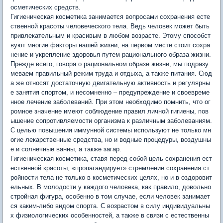
осметических средств.
Гигиеническая косметика занимается вопросами сохранения есте
ственной красоты человеческого тела. Ведь человек может быть
привлекательным и красивым в любом возрасте. Этому способст
вуют многие факторы нашей жизни, на первом месте стоит сохра
нение и укрепление здоровья путем рационального образа жизни.
Прежде всего, говоря о рациональном образе жизни, мы подразу
меваем правильный режим труда и отдыха, а также питания. Сюд
а же относят достаточную двигательную активность и регулярны
е занятия спортом, и несомненно – предупреждение и своевреме
нное лечение заболеваний. При этом необходимо помнить, что ог
ромное значение имеют соблюдение правил личной гигиены, пов
ышение сопротивляемости организма к различным заболеваниям.
С целью повышения иммунной системы используют не только мн
огие лекарственные средства, но и водные процедуры, воздушны
е и солнечные ванны, а также загар.
Гигиеническая косметика, ставя перед собой цель сохранения ест
ественной красоты, «пропагандирует» стремление сохранения ст
ройности тела не только в косметических целях, но и в оздоровит
ельных. В молодости у каждого человека, как правило, довольно
стройная фигура, особенно в том случае, если человек занимает
ся каким-либо видом спорта. С возрастом в силу индивидуальны
х физиологических особенностей, а также в связи с естественны