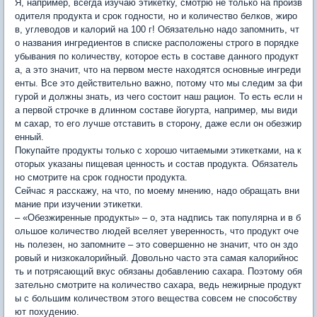
Я, например, всегда изучаю этикетку, смотрю не только на произв
одителя продукта и срок годности, но и количество белков, жиро
в, углеводов и калорий на 100 г! Обязательно надо запомнить, чт
о названия ингредиентов в списке расположены строго в порядке
убывания по количеству, которое есть в составе данного продукт
а, а это значит, что на первом месте находятся основные ингреди
енты. Все это действительно важно, потому что мы следим за фи
гурой и должны знать, из чего состоит наш рацион. То есть если н
а первой строчке в длинном составе йогурта, например, мы види
м сахар, то его лучше отставить в сторону, даже если он обезжир
енный.
Покупайте продукты только с хорошо читаемыми этикетками, на к
оторых указаны пищевая ценность и состав продукта. Обязатель
но смотрите на срок годности продукта.
Сейчас я расскажу, на что, по моему мнению, надо обращать вни
мание при изучении этикетки.
– «Обезжиренные продукты» – о, эта надпись так популярна и в б
ольшое количество людей вселяет уверенность, что продукт оче
нь полезен, но запомните – это совершенно не значит, что он здо
ровый и низкокалорийный. Довольно часто эта самая калорийнос
ть и потрясающий вкус обязаны добавлению сахара. Поэтому обя
зательно смотрите на количество сахара, ведь нежирные продукт
ы с большим количеством этого вещества совсем не способству
ют похудению.