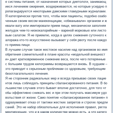
е системы питания, от назначения которых диетологи, занимающ
иеся лечением ожирения, воздерживаются, но которые усердно п
ропагандируются некоторыми дамскими гламурными журналами.
Я категорически против того, чтобы мои пациенты, подобно озабо
ченным своим весом манекенщицам, «обманывали» организм и ж
евали вату или имитировали прием пищи, механически заполняя
желудок чем-то низкокалорийным – вареной морковью или листо
вым салатом. Я не приемлю, когда в целях снижения суточного к
алоража кто-то искусственно вызывает у себя рвоту после каждо
го приема пищи.
В лучшем случае такое жестокое насилие над организмом во имя
обретения сомнительной в плане красоты «модельной внешност
и» дает кратковременное снижение веса, после чего потерянные
с большим трудом килограммы возвращаются вновь. В худшем –
это приводит к серьезным проблемам со здоровьем, требующим
безотлагательного лечения.
Я не сторонник радикальных мер и всегда призываю своих пацие
нтов лишь соблюдать принципы сбалансированного питания. В бо
льшинстве случаев этого бывает вполне достаточно, для того чт
обы эффективно снижать вес и при этом получать максимум удо
вольствия от жизни. Само понятие «сбалансированное питание» п
одразумевает отказ от тактики жестких запретов и строгих предпи
саний. Это не набор обязательных для исполнения правил, регла
ментирующих, что и в каком количестве можно есть, а что катего