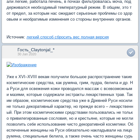
али легкие, работала печень, в почках фильтровалась моча, под
держивался необходимый температурный режим. В общем, это т
от предел, за которым нас ожидают серьезные проблемы со здор
овьем и необратимые изменения со стороны внутренних органов.
Источник:
легкий способ сбросить вес полная версия
Гость_Claytonjal_*
30 Jan 2020
Уже к XVI–XVIII векам получили большое распространение такие
косметические средства, как румяна, грим, пудра, белила и др. Н
а Руси для освежения кожи проводился массаж с всевозможным
и мазями, которые содержали экстракты лекарственных трав. Так
им образом, косметические средства уже в Древней Руси носили
не только декоративный характер, но прежде всего – лекарственн
ый. При этом косметическими средствами пользовались не тольк
о привилегированные сословия, но и крестьяне, которые не могли
позволить себе использование чисто декоративной косметики. Об
еспеченные женщины на Руси обязательно накладывали на лицо
румяна, специальные белила, а также очень часто женщины сурь