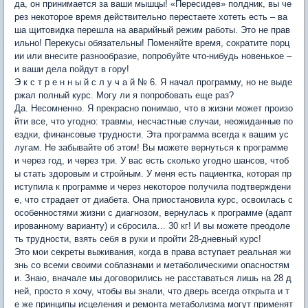
да, он принимается за ваши мышцы! «Пересидев» полдник, вы че
рез некоторое время действительно перестаете хотеть есть – ва
ша щитовидка перешла на аварийный режим работы. Это не прав
ильно! Перекусы обязательны! Поменяйте время, сократите порц
ии или внесите разнообразие, попробуйте что-нибудь новенькое –
и ваши дела пойдут в гору!
Э к с т р е н н ы й с л у ч а й № 6. Я начал программу, но не выде
ржал полный курс. Могу ли я попробовать еще раз?
Да. Несомненно. Я прекрасно понимаю, что в жизни может произо
йти все, что угодно: травмы, несчастные случаи, неожиданные по
ездки, финансовые трудности. Эта программа всегда к вашим ус
лугам. Не забывайте об этом! Вы можете вернуться к программе
и через год, и через три. У вас есть сколько угодно шансов, чтоб
ы стать здоровым и стройным. У меня есть пациентка, которая пр
иступила к программе и через некоторое получила подтверждени
е, что страдает от диабета. Она приостановила курс, освоилась с
особенностями жизни с диагнозом, вернулась к программе (адапт
ированному варианту) и сбросила… 30 кг! И вы можете преодоле
ть трудности, взять себя в руки и пройти 28-дневный курс!
Это мои секреты выживания, когда в права вступает реальная жи
знь со всеми своими соблазнами и метаболическими опасностям
и. Знаю, вначале мы договорились не расставаться лишь на 28 д
ней, просто я хочу, чтобы вы знали, что дверь всегда открыта и т
е же принципы исцеления и ремонта метаболизма могут применят