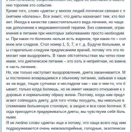
нно торопим это событие.
Кроме того, слово «диета» у многих людей логически связано с п
онятием «болезнь». Все знают, что диеты назначают тем, кто бол
еет. Иногда в качестве самостоятельного вида лечения, но чаще
как дополнение к медикаментозной терапии. Без сомнения, огран
ичения в питании при некоторых заболеваниях просто необходим
ы. При каких-то болезнях нельзя есть жареное, при каких-то – сол
еное или сладкое. Стол номер 1, 5, 7, и т. д. Будучи больными, м
ы старательно следуем предписаниям врачей, потому что это по
могает нам выздороветь. В таких обстоятельствах мы четко пони
маем, что диетическое питание – это хоть и неприятная, но важна
я часть лечения.
Но, как только наступает выздоровление, диета заканчивается. М
ы постепенно возвращаемся к обычному питанию, забывая о кашк
ах на воде, тощих супчиках и несладком чае – как о чем-то, что б
ывает, только когда болеешь, но не имеет никакого отношения к з
доровью и нормальному образу жизни. Поэтому, когда нам предл
агают соблюдать диету, для того чтобы похудеть, мы невольно в
споминаем больничную столовую, а заодно и все свои болячки. К
огда приходится придерживаться диеты, мы чувствуем себя боль
ными.
Я не люблю слово «диета» еще и потому, что чаще всего под ним
подразумеваются очень низкокалорийные, голодные, экзотически