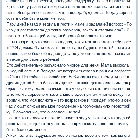
справиться со стрессом, находила поддержку только в родителя
х, но в силу разницы в возрасте они не могли полностью меня по
нять. Иногда мне казалось, что я всегда буду одна. Тогда уверенн
ость в себе была моей мечтой.
Пару дней назад я ездила в гости к маме и задала ей вопрос: «По
чему я растолстела до таких размеров, зачем я столько ела?» И
вот этот обожающий меня, мой родной человек отвечает:
– Ты говорила, что очень голодная, как я могла не дать тебе поес
ть?! Я должна была сказать: не ешь, ты будешь толстой! Ты же з
наешь, какое было голодное детство у меня, я не могла позволит
ь такое для своего ребенка!
Это действительно разъяснило многое для меня! Мама выросла
в бедной семье в Воркуте, от которой сбежала в раннем возрасте
в Санкт-Петербург на заработки. Небывалым счастьем для нее и
других детей была банка сгущенки, которая доставалась им так р
едко. Поэтому, даже понимая, что у ее дочки есть лишний вес, он
а не могла серьезно отказать мне в еде, причем многие вокруг го
ворили, что моя полнота – это возрастное и пройдет. Кто-то и сей
час любит списывать мое похудение на гормональную перестрой
ку. К сожалению, это оказалось не так!
После этого случая в школе я начала задумываться, что надо сб
росить вес, ведь я стану не только привлекательнее, но и смогу
быть более активной.
А как часто вы задумываетесь о лишнем весе и о том, как вы его