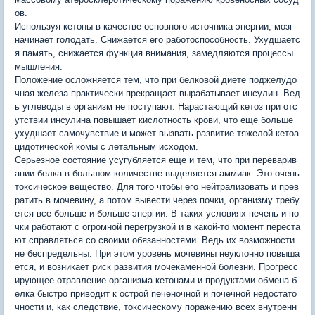
ов.
Используя кетоны в качестве основного источника энергии, мозг
начинает голодать. Снижается его работоспособность. Ухудшаетс
я память, снижается функция внимания, замедляются процессы
мышления.
Положение осложняется тем, что при белковой диете поджелудо
чная железа практически прекращает вырабатывает инсулин. Вед
ь углеводы в организм не поступают. Нарастающий кетоз при отс
утствии инсулина повышает кислотность крови, что еще больше
ухудшает самочувствие и может вызвать развитие тяжелой кетоа
цидотической комы с летальным исходом.
Серьезное состояние усугубляется еще и тем, что при переварив
ании белка в большом количестве выделяется аммиак. Это очень
токсическое вещество. Для того чтобы его нейтрализовать и прев
ратить в мочевину, а потом вывести через почки, организму требу
ется все больше и больше энергии. В таких условиях печень и по
чки работают с огромной перегрузкой и в какой-то момент переста
ют справляться со своими обязанностями. Ведь их возможности
не беспредельны. При этом уровень мочевины неуклонно повыша
ется, и возникает риск развития мочекаменной болезни. Прогресс
ирующее отравление организма кетонами и продуктами обмена б
елка быстро приводит к острой печеночной и почечной недостато
чности и, как следствие, токсическому поражению всех внутренн