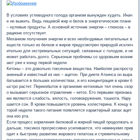
В условиях углеводного голода организм вынужден худеть. Инач
е не выжить. Ведь пищевой жир и белок в энергетическом плане
– нулевые продукты. А основной источник энергии – глюкоза – в
рационе отсутствует.
Механизм получения энергии и всех необходимых питательных в
еществ только из белков и жиров предусмотрен природой исключ
ительно для экстремальных ситуаций, связанных с голодом, и не
может работать долго. Серьезные проблемы со здоровьем возник
ают уже к концу первой недели.
Кетоны – это довольно токсичные вещества. Наиболее распростр
аненный и известный из них – ацетон. При диете Аткинса он выра
батывается в больших количествах, и его концентрация в крови б
ыстро растет. Переизбыток в организме кетоновых тел очень скор
о вызывает серьезное отравление – кетоз. Его первыми признака
ми являются слабость, вялость, головокружения, тошнота. Нару
шается сон. В крови повышается уровень холестерина. К концу в
торой недели такого питания появляется характерный запах ацет
она изо рта.
Если процесс кормления белковой и жирной пищей продолжать и
дальше, токсикоз прогрессивно усиливается, что неминуемо прив
одит к быстрому развитию жирового гепатоза и стремительному
массовому атеросклеротическому поражению кровеносных сосуд