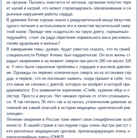
их органов. Пытаясь очистится от кетонов, организм попутно теря
ет калий и натрий, что может спровоцировать обезвоживание и се
рьезные нарушения работы сердца.
В древнем Китае хорошо знали о разрушительной мощи безуглев
одного питания и использовали его в качестве мучительной смер
тной казни. Прежде чем «садиться» на такую диету, хорошенько
подумайте, стоит ли ради обретения нормального веса рисковать
своим здоровьем и жизнью?
В завершение темы, думаю, будет уместно сказать, что по своей
специальности Роберт Аткинс был кардиологом. Он всю жизнь ст
радал ожирением и на момент смерти при росте 180 см весил 116
кг. У него были серьезные проблемы с сердцем и высокое давлен
ие. Однажды он перенес клиническую смерть из-за остановки сер
дца, и первое, что он поспешил заявить, когда пришел в себя, что
это никак не связано с диетой, которую он изобрел и которой при
держивался. Его знаменитое изречение «Стейк, куриное яйцо и л
обстер. Просто и вкусно. Нет никаких причин от этого отказывать
ся. Я так питаюсь 36 лет» так и осталось утопическим девизом за
теянной им самой опасной в истории медицины «диетической рев
олюции».
Лечение ожирения в России тоже имеет свои специфические особ
енности. В нашей стране в последние годы очень быстро растут с
ети различных медицинских центров, пропагандирующих очень н
изкокалорийные диеты (ОНКД).