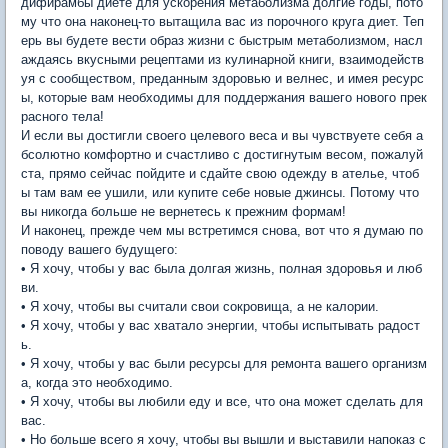
дифирамбы диете для ускорения метаболизма долгие годы, пото
му что она наконец-то вытащила вас из порочного круга диет. Теп
ерь вы будете вести образ жизни с быстрым метаболизмом, насл
аждаясь вкусными рецептами из кулинарной книги, взаимодейств
уя с сообществом, преданным здоровью и велнес, и имея ресурс
ы, которые вам необходимы для поддержания вашего нового прек
расного тела!
И если вы достигли своего целевого веса и вы чувствуете себя а
бсолютно комфортно и счастливо с достигнутым весом, пожалуй
ста, прямо сейчас пойдите и сдайте свою одежду в ателье, чтоб
ы там вам ее ушили, или купите себе новые джинсы. Потому что
вы никогда больше не вернетесь к прежним формам!
И наконец, прежде чем мы встретимся снова, вот что я думаю по
поводу вашего будущего:
• Я хочу, чтобы у вас была долгая жизнь, полная здоровья и люб
ви.
• Я хочу, чтобы вы считали свои сокровища, а не калории.
• Я хочу, чтобы у вас хватало энергии, чтобы испытывать радост
ь.
• Я хочу, чтобы у вас были ресурсы для ремонта вашего организм
а, когда это необходимо.
• Я хочу, чтобы вы любили еду и все, что она может сделать для
вас.
• Но больше всего я хочу, чтобы вы вышли и выставили напоказ с