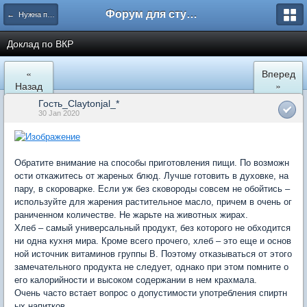
Форум для студента СГА
← Нужна помощь
Доклад по ВКР
«
Вперед
Назад
»
Гость_Claytonjal_*
30 Jan 2020
Обратите внимание на способы приготовления пищи. По возможн
ости откажитесь от жареных блюд. Лучше готовить в духовке, на
пару, в скороварке. Если уж без сковороды совсем не обойтись –
используйте для жарения растительное масло, причем в очень ог
раниченном количестве. Не жарьте на животных жирах.
Хлеб – самый универсальный продукт, без которого не обходится
ни одна кухня мира. Кроме всего прочего, хлеб – это еще и основ
ной источник витаминов группы В. Поэтому отказываться от этого
замечательного продукта не следует, однако при этом помните о
его калорийности и высоком содержании в нем крахмала.
Очень часто встает вопрос о допустимости употребления спиртн
ых напитков.