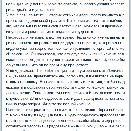
ься и для исцеления и ремонта артрита, высокого уровня холесте
рина, диабета и усталости.
У меня есть пациенты, которые открыли дверь моего кабинета в п
ервую же неделю моей практики. В течение долгих лет я наблюд
аю, как семьи моих клиентов растут и расширяются, я праздную
их успехи и разделяю их страдания и трудности.
Некоторых я не видела долгое время. Недавно ко мне на прием п
ришел пациент по рекомендации другого пациента, которого я не
видела уже три года с тех пор, как он успешно потерял 18 кг с мо
ей помощью. Он рассказал, что его друг, мой бывший клиент, вел
иколепно выглядит и что у него восхитительное тело. Здорово бы
ло услышать, что он по-прежнему процветает.
Я не удивилась. Так работает диета для ускорения метаболизма.
Вы узнаете ее, проникнитесь ею, полюбите, и вы никогда не верн
етесь к прежнему. Вы научитесь, как жить и питаться, чтобы подд
ерживать и сохранять свой метаболизм для успешной, полной ра
достей жизни. Пища является наиболее достойным лекарством, и
мпульс этих 28 дней оздоровит вас и даст заряд позитивной энер
гии на годы вперед. Живите же полной жизнью!
Помните, что я рядом, я – ваш диетолог по жизни. Через веб-сай
т, мою клинику и будущие книги я буду продолжать предоставлят
ь вам новые инновационные и легкие способы обрести здоровье,
оставаться здоровым и радоваться жизни. Я хочу, чтобы вы пели