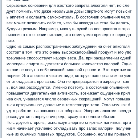
Серьезных оснований для жесткого запрета алкоголя нет, но сле
дует помнить, что даже небольшие дозы спиртного могут повысит
ь аппетит и ослабить самоконтроль. В состоянии опьянения чело
век может позволить себе то, чего бы никогда не стал бы делать,
будучи трезвым. Например, махнуть рукой на все правила и огра
ничения в отношении питания, что неминуемо приведет к перееда
нию.
Одно из самых распространенных заблуждений на счет алкоголя
состоит в том, что это очень высококалорийный продукт и его упо
требление способствует набору веса. Да, при расщеплении одной
молекулы спирта выделяется большое количество калорий. Одна
ко они не несут в себе никакой пищевой ценности. Это «пустые ка
лории». Это энергия в чистом виде, которую наш организм не уме
ет откладывать про запас. Она не превращается в жировую ткан
ь, вся она расходуется. Именно поэтому, в состоянии опьянения
повышается двигательная активность, возникает ощущение прил
ива сил, учащается число сердечных сокращений, могут повыша
ться артериальное давление и температура тела. Организм как б
удто работает на повышенных оборотах. Энергия алкоголя всегда
расходуется в первую очередь, сразу и в полном объеме.
Но с другой стороны, используя энергию спиртных напитков, орга
низм начинает усиленно откладывать про запас калории, получен
ные из обычных пищевых продуктов. Особенно, если вы привыкл