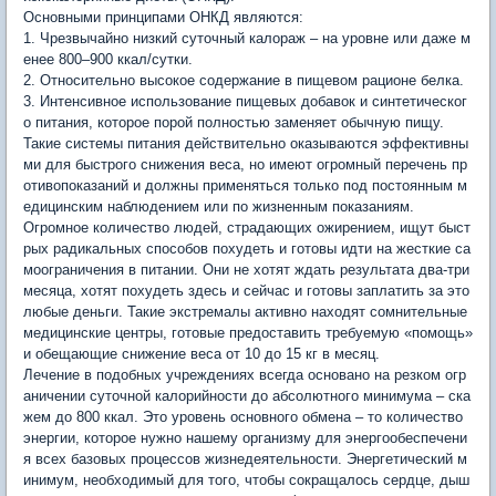
Основными принципами ОНКД являются:
1. Чрезвычайно низкий суточный калораж – на уровне или даже м
енее 800–900 ккал/сутки.
2. Относительно высокое содержание в пищевом рационе белка.
3. Интенсивное использование пищевых добавок и синтетическог
о питания, которое порой полностью заменяет обычную пищу.
Такие системы питания действительно оказываются эффективны
ми для быстрого снижения веса, но имеют огромный перечень пр
отивопоказаний и должны применяться только под постоянным м
едицинским наблюдением или по жизненным показаниям.
Огромное количество людей, страдающих ожирением, ищут быст
рых радикальных способов похудеть и готовы идти на жесткие са
моограничения в питании. Они не хотят ждать результата два-три
месяца, хотят похудеть здесь и сейчас и готовы заплатить за это
любые деньги. Такие экстремалы активно находят сомнительные
медицинские центры, готовые предоставить требуемую «помощь»
и обещающие снижение веса от 10 до 15 кг в месяц.
Лечение в подобных учреждениях всегда основано на резком огр
аничении суточной калорийности до абсолютного минимума – ска
жем до 800 ккал. Это уровень основного обмена – то количество
энергии, которое нужно нашему организму для энергообеспечени
я всех базовых процессов жизнедеятельности. Энергетический м
инимум, необходимый для того, чтобы сокращалось сердце, дыш