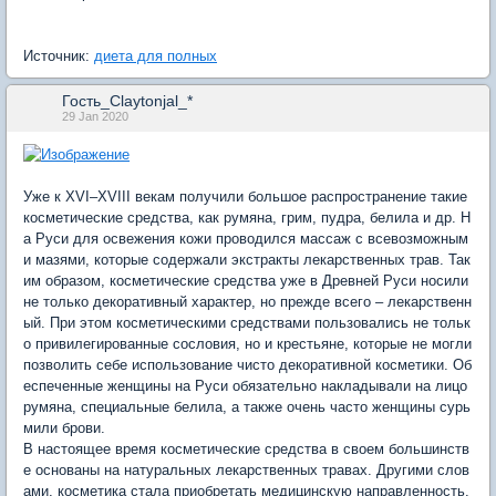
Источник:
диета для полных
Гость_Claytonjal_*
29 Jan 2020
Уже к XVI–XVIII векам получили большое распространение такие
косметические средства, как румяна, грим, пудра, белила и др. Н
а Руси для освежения кожи проводился массаж с всевозможным
и мазями, которые содержали экстракты лекарственных трав. Так
им образом, косметические средства уже в Древней Руси носили
не только декоративный характер, но прежде всего – лекарственн
ый. При этом косметическими средствами пользовались не тольк
о привилегированные сословия, но и крестьяне, которые не могли
позволить себе использование чисто декоративной косметики. Об
еспеченные женщины на Руси обязательно накладывали на лицо
румяна, специальные белила, а также очень часто женщины сурь
мили брови.
В настоящее время косметические средства в своем большинств
е основаны на натуральных лекарственных травах. Другими слов
ами, косметика стала приобретать медицинскую направленность.