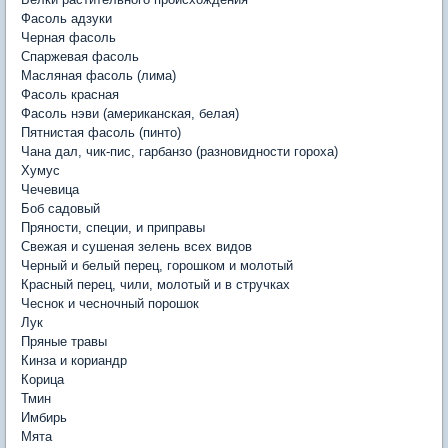
Фасоль адзуки
Черная фасоль
Спаржевая фасоль
Масляная фасоль (лима)
Фасоль красная
Фасоль нэви (американская, белая)
Пятнистая фасоль (пинто)
Чана дал, чик-пис, гарбанзо (разновидности гороха)
Хумус
Чечевица
Боб садовый
Пряности, специи, и приправы
Свежая и сушеная зелень всех видов
Черный и белый перец, горошком и молотый
Красный перец, чили, молотый и в стручках
Чеснок и чесночный порошок
Лук
Пряные травы
Кинза и кориандр
Корица
Тмин
Имбирь
Мята