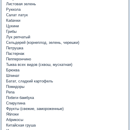
Листовая зелень
Руккола
Салат латук
Кабачки
Цукини
Грибы
Лук репчатый
Сельдерей (корнеплод, зелень, черешки)
Петрушка
Пастернак
Пепперончино
Тыква всех видов (сквош, мускатная)
Брюква
Шпинат
Батат, сладкий картофель
Помидоры
Репа
Побеги бамбука
Спирулина
Фрукты (свежие, замороженные)
Яблоки
Абрикосы
Китайская груша