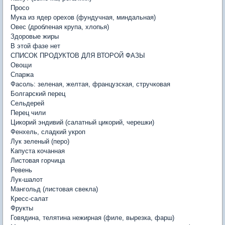
Просо
Мука из ядер орехов (фундучная, миндальная)
Овес (дробленая крупа, хлопья)
Здоровые жиры
В этой фазе нет
СПИСОК ПРОДУКТОВ ДЛЯ ВТОРОЙ ФАЗЫ
Овощи
Спаржа
Фасоль: зеленая, желтая, французская, стручковая
Болгарский перец
Сельдерей
Перец чили
Цикорий эндивий (салатный цикорий, черешки)
Фенхель, сладкий укроп
Лук зеленый (перо)
Капуста кочанная
Листовая горчица
Ревень
Лук-шалот
Мангольд (листовая свекла)
Кресс-салат
Фрукты
Говядина, телятина нежирная (филе, вырезка, фарш)