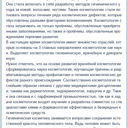
Она стала включать в себя разработку методов гигиенического у
хода за кожей, волосами, ногтями. Также косметологию стали во
лновать вопросы лечения ряда косметических дефектов, которые
обусловлены разными факторами возникновения. Косметология с
тала затрагивать не только проблемы, обусловленные приобрете
нными заболеваниями, но также и проблемы, обусловленные вро
жденными пороками развития.
В настоящее время косметология имеет множество отраслей, кот
орые основаны на 3 главных направлениях косметологии как наук
и. Выделяют косметологию гигиеническую, врачебную и декорати
вную.
Нужно отметить, что на основе развития врачебной косметологии
сформировалась наука косметология, изучающая причины и разр
абатывающая методы профилактики и лечения косметических де
фектов разного происхождения. Соответственно косметология те
снейшим образом связана с другими медицинскими дисциплинам
и, такими как дерматология, эндокринология, хирургия и др. Такж
е она связана и с парфюмерной промышленностью, так как в зад
ачи косметологии входят изучение и разработка совместно со спе
циалистами химии и фармакологии эффективных и безвредных к
осметических средств.
Гигиеническая косметика занимается вопросами сохранения есте
ственной красоты человеческого тела. Ведь человек может быть