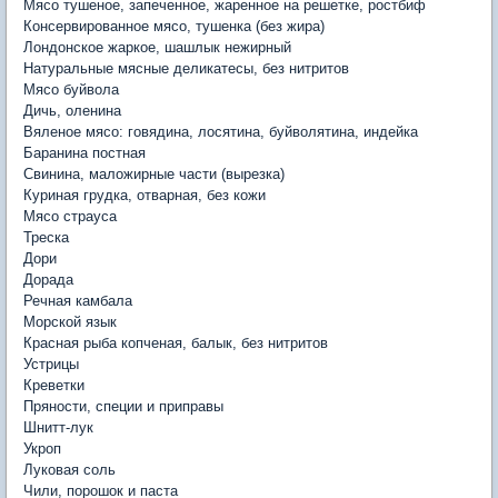
Мясо тушеное, запеченное, жаренное на решетке, ростбиф
Консервированное мясо, тушенка (без жира)
Лондонское жаркое, шашлык нежирный
Натуральные мясные деликатесы, без нитритов
Мясо буйвола
Дичь, оленина
Вяленое мясо: говядина, лосятина, буйволятина, индейка
Баранина постная
Свинина, маложирные части (вырезка)
Куриная грудка, отварная, без кожи
Мясо страуса
Треска
Дори
Дорада
Речная камбала
Морской язык
Красная рыба копченая, балык, без нитритов
Устрицы
Креветки
Пряности, специи и приправы
Шнитт-лук
Укроп
Луковая соль
Чили, порошок и паста