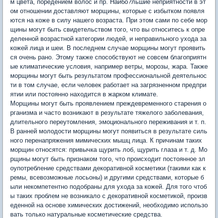
м цвета, поредением волос и пр. Наибо?льшие неприятности в эт
ом отношении доставляют морщины, которые с избытком появля
ются на коже в силу нашего возраста. При этом сами по себе мор
щины могут быть свидетельством того, что вы относитесь к опре
деленной возрастной категории людей, и неправильного ухода за
кожей лица и шеи. В последнем случае морщины могут проявить
ся очень рано. Этому также способствуют не совсем благоприятн
ые климатические условия, например ветры, морозы, жара. Также
морщины могут быть результатом профессиональной деятельнос
ти в том случае, если человек работает на загрязненном предпри
ятии или постоянно находится в жарком климате.
Морщины могут быть проявлением преждевременного старения о
рганизма и часто возникают в результате тяжелого заболевания,
длительного переутомления, эмоционального переживания и т. п.
В ранней молодости морщины могут появиться в результате силь
ного перенапряжения мимических мышц лица. К причинам таких
морщин относятся: привычка щурить лоб, щурить глаза и т. д. Мо
рщины могут быть признаком того, что происходит постоянное зл
оупотребление средствами декоративной косметики (такими как к
ремы, всевозможные лосьоны) и другими средствами, которые б
ыли некомпетентно подобраны для ухода за кожей. Для того чтоб
ы таких проблем не возникало с декоративной косметикой, произв
еденной на основе химических достижений, необходимо использо
вать только натуральные косметические средства.