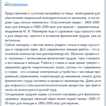
Представления о суточной калорийности пищи, необходимой для
обеспечения нормальной жизнедеятельности организма, в после
дние годы сильно изменились. Классические нормы – 1800–2000
ккал для женщин и 2000–2200 ккал для мужчин – разработанные
академиком М. И. Певзнером еще в сороковые годы прошлого век
а для общества, занятого в основном физическим трудом, уже не
актуальны.
Сейчас женщину с веслом можно увидеть только в виде скульпт
уры в городском парке. Для современных женщин работа – это в
основном компьютер или делопроизводство. Мужских професси
й, связанных с интенсивным физическим трудом, тоже становитс
я все меньше и меньше. Работа у станка в наше время требует с
овершенно других энергетических затрат, потому что современны
е станки – это сложные электронные устройства с числовым прог
раммным управлением, позволяющие до минимума снизить долю
физического труда человека в процессе производства. Даже укла
дка асфальта стала высокотехнологичным процессом, где практи
чески не используется ручной труд.
Сегодняшние средние нормы суточного калоража для физически
здоровых, ведущих обычный образ жизни людей таковы: 1600–17
00 ккал для женщин и 1800–2000 ккал для мужчин.