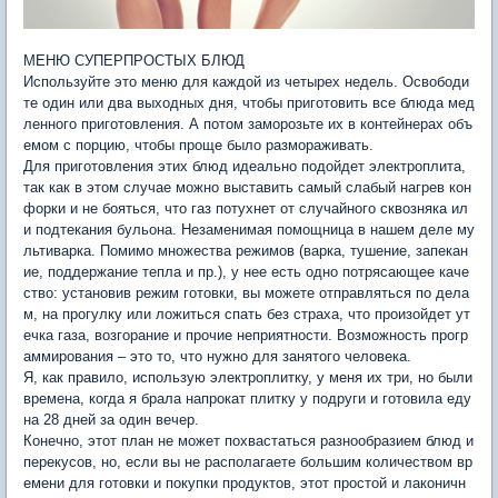
МЕНЮ СУПЕРПРОСТЫХ БЛЮД
Используйте это меню для каждой из четырех недель. Освободи
те один или два выходных дня, чтобы приготовить все блюда мед
ленного приготовления. А потом заморозьте их в контейнерах объ
емом с порцию, чтобы проще было размораживать.
Для приготовления этих блюд идеально подойдет электроплита,
так как в этом случае можно выставить самый слабый нагрев кон
форки и не бояться, что газ потухнет от случайного сквозняка ил
и подтекания бульона. Незаменимая помощница в нашем деле му
льтиварка. Помимо множества режимов (варка, тушение, запекан
ие, поддержание тепла и пр.), у нее есть одно потрясающее каче
ство: установив режим готовки, вы можете отправляться по дела
м, на прогулку или ложиться спать без страха, что произойдет ут
ечка газа, возгорание и прочие неприятности. Возможность прогр
аммирования – это то, что нужно для занятого человека.
Я, как правило, использую электроплитку, у меня их три, но были
времена, когда я брала напрокат плитку у подруги и готовила еду
на 28 дней за один вечер.
Конечно, этот план не может похвастаться разнообразием блюд и
перекусов, но, если вы не располагаете большим количеством вр
емени для готовки и покупки продуктов, этот простой и лаконичн