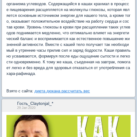
организма углеводов. Содержащийся в кашах крахмал в процесс
е пищеварения расщепляется на молекулы глюкозы, которая явл
яется основным источником энергии для нашего тела, а кроме тог
о, оказывает положительное воздействие на работу сердца и сос
тав крови. Уровень глюкозы в крови при расщеплении таких углев
одов поднимается медленно, что оптимально влияет на энергети
ческий баланс и воспринимается как естественное повышение жи
зненной активности. Вместе с кашей тело получает так необходи
мый в утренние часы прилив сил и заряд бодрости. Каши правиль
но усваиваются, формируя после еды ощущение сытости и легко
сти одновременно. К тому же каша, съеденная на завтрак, помога
ет легко и без вреда для здоровья отказаться от употребления са
хара-рафинада.
Взято с сайта:
диета дюкана рассчитать вес
Гость_Claytonjal_*
29 Jan 2020