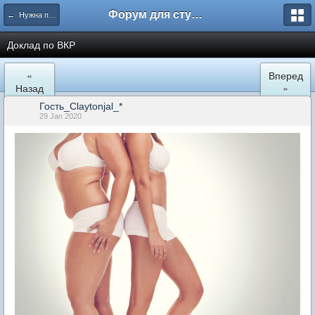
Форум для студента СГА
← Нужна помощь
Доклад по ВКР
«
Вперед
Назад
»
Гость_Claytonjal_*
29 Jan 2020