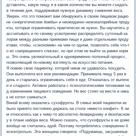
дставлять, какую пищу и в каком количестве вы можете съедать
в течение дня, поддерживая нужную динамику снижения веса.
Уверен, что это поможет вам обнаружить в своем пищевом рацио
не «энергетические бомбы» и неожиданно низкокалорийные проду
кты, которые ограничивать практически не нужно. Вы научитесь р
ассчитывать и по своему усмотрению распределять суточный ка
лораж между разными приемами пищи и даже отдельными проду
ктами, чтобы, «сэкономив» на чем-то одном, позволить себе что-т
о из «запрещенного списка», но при этом не выйти за рамки норм
ы. Это очень увлекательный и одновременно полезный процесс,
позволяющий по-новому взглянуть на искусство питания.
Я помню свою пациентку, которой никак не удавалось похудеть.
Она выполняла все мои рекомендации. Принимала пищу 5 раз в
день и старалась ограничивать себя в еде. Отказалась от выпечк
и и сладкого. Активно работала с психологическими техниками на
д изменением пищевого поведения. Но вес стоял на месте и ника
к не хотел снижаться.
Виной всему оказались сухофрукты. В семье моей пациентки их
было принято постоянно держать на столе «вместо конфет». К ни
м относились как к чему-то абсолютно безвредному и безопасном
у в плане набора веса. Можно сказать, что сухофрукты в ее доме
вообще не считались едой. Поэтому потреблялись совершенно б
есконтрольно. Эта женщина говорила: «Подумаешь, засушенные