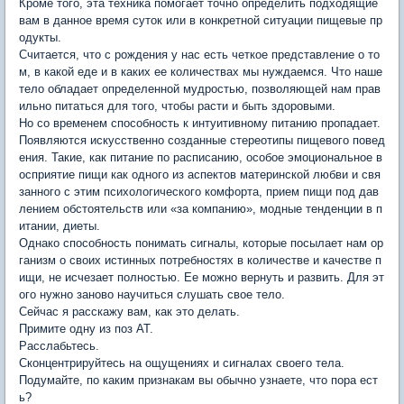
Кроме того, эта техника помогает точно определить подходящие
вам в данное время суток или в конкретной ситуации пищевые пр
одукты.
Считается, что с рождения у нас есть четкое представление о то
м, в какой еде и в каких ее количествах мы нуждаемся. Что наше
тело обладает определенной мудростью, позволяющей нам прав
ильно питаться для того, чтобы расти и быть здоровыми.
Но со временем способность к интуитивному питанию пропадает.
Появляются искусственно созданные стереотипы пищевого повед
ения. Такие, как питание по расписанию, особое эмоциональное в
осприятие пищи как одного из аспектов материнской любви и свя
занного с этим психологического комфорта, прием пищи под дав
лением обстоятельств или «за компанию», модные тенденции в п
итании, диеты.
Однако способность понимать сигналы, которые посылает нам ор
ганизм о своих истинных потребностях в количестве и качестве п
ищи, не исчезает полностью. Ее можно вернуть и развить. Для эт
ого нужно заново научиться слушать свое тело.
Сейчас я расскажу вам, как это делать.
Примите одну из поз АТ.
Расслабьтесь.
Сконцентрируйтесь на ощущениях и сигналах своего тела.
Подумайте, по каким признакам вы обычно узнаете, что пора ест
ь?