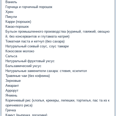
Ваниль
Горчица и горчичный порошок
Хрен
Пикули
Карри (порошок)
Какао-порошок
Бульон промышленного производства (куриный, говяжий, овощно
й, без консервантов и глутамата натрия)
Томатная паста и кетчуп (без сахара)
Натуральный соевый соус, соус тамари
Кокосовое молоко
Сальса
Натуральный фруктовый уксус
Бальзамический уксус
Натуральные заменители сахара: стевия, ксилитол
Травяные чаи (без кофеина)
Зерновые
Амарант
Аррорут
Ячмень
Коричневый рис (хлопья, крекеры, лепешки, тортилья, пас та из к
оричневого риса)
Гречка
Камут (выпечка, рогалики)