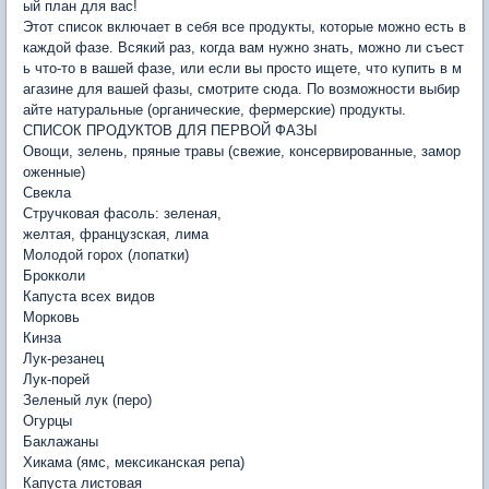
ый план для вас!
Этот список включает в себя все продукты, которые можно есть в
каждой фазе. Всякий раз, когда вам нужно знать, можно ли съест
ь что-то в вашей фазе, или если вы просто ищете, что купить в м
агазине для вашей фазы, смотрите сюда. По возможности выбир
айте натуральные (органические, фермерские) продукты.
СПИСОК ПРОДУКТОВ ДЛЯ ПЕРВОЙ ФАЗЫ
Овощи, зелень, пряные травы (свежие, консервированные, замор
оженные)
Свекла
Стручковая фасоль: зеленая,
желтая, французская, лима
Молодой горох (лопатки)
Брокколи
Капуста всех видов
Морковь
Кинза
Лук-резанец
Лук-порей
Зеленый лук (перо)
Огурцы
Баклажаны
Хикама (ямс, мексиканская репа)
Капуста листовая