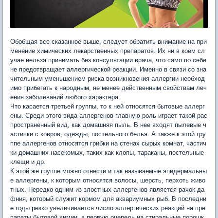
Обобщая все сказанное выше, следует обратить внимание на при
менение химических лекарственных препаратов. Их ни в коем сл
учае нельзя принимать без консультации врача, что само по себе
не предотвращает аллергической реакции. Именно в связи со зна
чительным уменьшением риска возникновения аллергии необход
имо прибегать к народным, не менее действенным свойствам леч
ения заболеваний любого характера.
Что касается третьей группы, то к ней относятся бытовые аллерг
ены. Среди этого вида аллергенов главную роль играет такой рас
пространенный вид, как домашняя пыль. В нее входят пылевые ч
астички с ковров, одежды, постельного белья. А также к этой гру
ппе аллергенов относятся грибки на стенах сырых комнат, частич
ки домашних насекомых, таких как клопы, тараканы, постельные
клещи и др.
К этой же группе можно отнести и так называемые эпидермальны
е аллергены, к которым относятся волосы, шерсть, перхоть живо
тных. Нередко одним из злостных аллергенов является рачок-да
фния, который служит кормом для аквариумных рыб. В последни
е годы резко увеличивается число аллергических реакций на пре
параты бытовой химии, в первую очередь на стиральные порошк