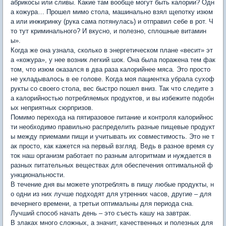
абрикосы или сливы. Какие там вообще могут быть калории? Одн
а кожура… Прошел мимо стола, машинально взял щепотку изюм
а или инжиринку (рука сама потянулась) и отправил себе в рот. Ч
то тут криминального? И вкусно, и полезно, сплошные витамин
ы».
Когда же она узнала, сколько в энергетическом плане «весит» эт
а «кожура», у нее возник легкий шок. Она была поражена тем фак
том, что изюм оказался в два раза калорийнее мяса. Это просто
не укладывалось в ее голове. Когда моя пациентка убрала сухоф
рукты со своего стола, вес быстро пошел вниз. Так что следите з
а калорийностью потребляемых продуктов, и вы избежите подобн
ых неприятных сюрпризов.
Помимо перехода на пятиразовое питание и контроля калорийнос
ти необходимо правильно распределить разные пищевые продукт
ы между приемами пищи и учитывать их совместимость. Это не т
ак просто, как кажется на первый взгляд. Ведь в разное время су
ток наш организм работает по разным алгоритмам и нуждается в
разных питательных веществах для обеспечения оптимальной ф
ункциональности.
В течение дня вы можете употреблять в пищу любые продукты, н
о одни из них лучше подходят для утренних часов, другие – для
вечернего времени, а третьи оптимальны для периода сна.
Лучший способ начать день – это съесть кашу на завтрак.
В злаках много сложных, а значит, качественных и полезных для