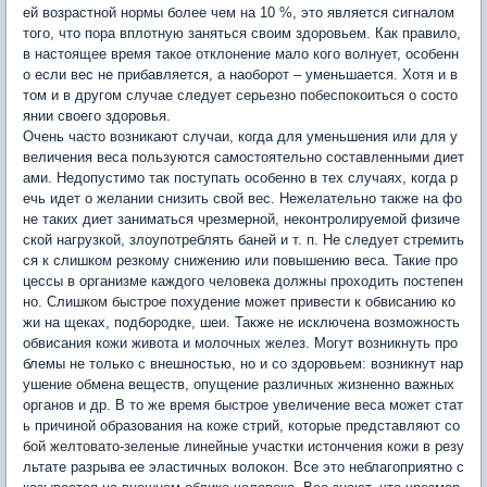
ей возрастной нормы более чем на 10 %, это является сигналом
того, что пора вплотную заняться своим здоровьем. Как правило,
в настоящее время такое отклонение мало кого волнует, особенн
о если вес не прибавляется, а наоборот – уменьшается. Хотя и в
том и в другом случае следует серьезно побеспокоиться о состо
янии своего здоровья.
Очень часто возникают случаи, когда для уменьшения или для у
величения веса пользуются самостоятельно составленными диет
ами. Недопустимо так поступать особенно в тех случаях, когда р
ечь идет о желании снизить свой вес. Нежелательно также на фо
не таких диет заниматься чрезмерной, неконтролируемой физиче
ской нагрузкой, злоупотреблять баней и т. п. Не следует стремить
ся к слишком резкому снижению или повышению веса. Такие про
цессы в организме каждого человека должны проходить постепен
но. Слишком быстрое похудение может привести к обвисанию ко
жи на щеках, подбородке, шеи. Также не исключена возможность
обвисания кожи живота и молочных желез. Могут возникнуть про
блемы не только с внешностью, но и со здоровьем: возникнут нар
ушение обмена веществ, опущение различных жизненно важных
органов и др. В то же время быстрое увеличение веса может стат
ь причиной образования на коже стрий, которые представляют со
бой желтовато-зеленые линейные участки истончения кожи в резу
льтате разрыва ее эластичных волокон. Все это неблагоприятно с