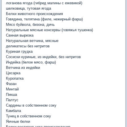
логанова ягода (гибрид малины с ежевикой)
шелковица, тутовая ягода
Белки животного происхождения
Говядина, телятина (филе, нежирный фарш)
Мясо буйвола, бизона, дичь
Натуральные мясные консервы (говяжья тушенка)
Свиная вырезка
Натуральная ветчина, мясные
деликатесы без нитритов
Куриная грудка
Сосиски куриные, из индейки, без нитритов
Индейка (белое мясо, фарш)
Ветчина из индейки
Цесарка
Куропатка
Фазан
Минтай
Пикша
Палтус
Сардины в собственном соку
Камбала
Тунец в собственном соку
Яичные белки
Белки растительного происхождения