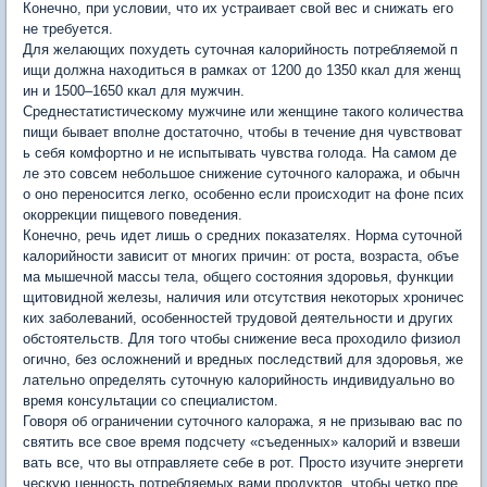
Конечно, при условии, что их устраивает свой вес и снижать его
не требуется.
Для желающих похудеть суточная калорийность потребляемой п
ищи должна находиться в рамках от 1200 до 1350 ккал для женщ
ин и 1500–1650 ккал для мужчин.
Среднестатистическому мужчине или женщине такого количества
пищи бывает вполне достаточно, чтобы в течение дня чувствоват
ь себя комфортно и не испытывать чувства голода. На самом де
ле это совсем небольшое снижение суточного калоража, и обычн
о оно переносится легко, особенно если происходит на фоне псих
окоррекции пищевого поведения.
Конечно, речь идет лишь о средних показателях. Норма суточной
калорийности зависит от многих причин: от роста, возраста, объе
ма мышечной массы тела, общего состояния здоровья, функции
щитовидной железы, наличия или отсутствия некоторых хроничес
ких заболеваний, особенностей трудовой деятельности и других
обстоятельств. Для того чтобы снижение веса проходило физиол
огично, без осложнений и вредных последствий для здоровья, же
лательно определять суточную калорийность индивидуально во
время консультации со специалистом.
Говоря об ограничении суточного калоража, я не призываю вас по
святить все свое время подсчету «съеденных» калорий и взвеши
вать все, что вы отправляете себе в рот. Просто изучите энергети
ческую ценность потребляемых вами продуктов, чтобы четко пре