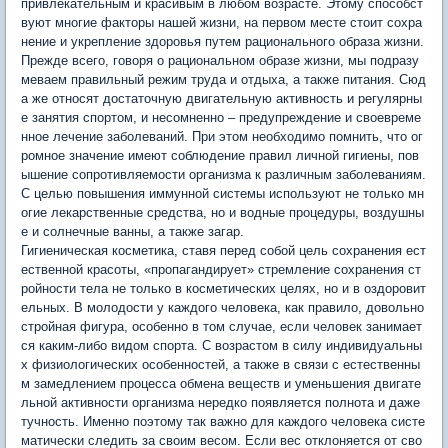
привлекательным и красивым в любом возрасте. Этому способст
вуют многие факторы нашей жизни, на первом месте стоит сохра
нение и укрепление здоровья путем рационального образа жизни.
Прежде всего, говоря о рациональном образе жизни, мы подразу
меваем правильный режим труда и отдыха, а также питания. Сюд
а же относят достаточную двигательную активность и регулярны
е занятия спортом, и несомненно – предупреждение и своевреме
нное лечение заболеваний. При этом необходимо помнить, что ог
ромное значение имеют соблюдение правил личной гигиены, пов
ышение сопротивляемости организма к различным заболеваниям.
С целью повышения иммунной системы используют не только мн
огие лекарственные средства, но и водные процедуры, воздушны
е и солнечные ванны, а также загар.
Гигиеническая косметика, ставя перед собой цель сохранения ест
ественной красоты, «пропагандирует» стремление сохранения ст
ройности тела не только в косметических целях, но и в оздоровит
ельных. В молодости у каждого человека, как правило, довольно
стройная фигура, особенно в том случае, если человек занимает
ся каким-либо видом спорта. С возрастом в силу индивидуальны
х физиологических особенностей, а также в связи с естественны
м замедлением процесса обмена веществ и уменьшения двигате
льной активности организма нередко появляется полнота и даже
тучность. Именно поэтому так важно для каждого человека систе
матически следить за своим весом. Если вес отклоняется от сво