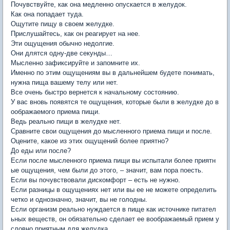
Почувствуйте, как она медленно опускается в желудок.
Как она попадает туда.
Ощутите пищу в своем желудке.
Прислушайтесь, как он реагирует на нее.
Эти ощущения обычно недолгие.
Они длятся одну-две секунды…
Мысленно зафиксируйте и запомните их.
Именно по этим ощущениям вы в дальнейшем будете понимать,
нужна пища вашему телу или нет.
Все очень быстро вернется к начальному состоянию.
У вас вновь появятся те ощущения, которые были в желудке до в
оображаемого приема пищи.
Ведь реально пищи в желудке нет.
Сравните свои ощущения до мысленного приема пищи и после.
Оцените, какое из этих ощущений более приятно?
До еды или после?
Если после мысленного приема пищи вы испытали более приятн
ые ощущения, чем были до этого, – значит, вам пора поесть.
Если вы почувствовали дискомфорт – есть не нужно.
Если разницы в ощущениях нет или вы ее не можете определить
четко и однозначно, значит, вы не голодны.
Если организм реально нуждается в пище как источнике питател
ьных веществ, он обязательно сделает ее воображаемый прием у
словно приятным для желудка.