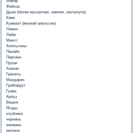
Инжир
Фейхоа
Дыня (белая мускатная, зимняя, канталупа)
Киви
Кумкват (мелкий апельсин)
Лимон
Лайм
Манго
Апельсины
Папайя
Персики
Груши
Ананас
Гранаты
Мандарин
Грейпфрут
Гуава
Арбуз
Вишня
Ягоды:
клубника
черника
ежевика
малина