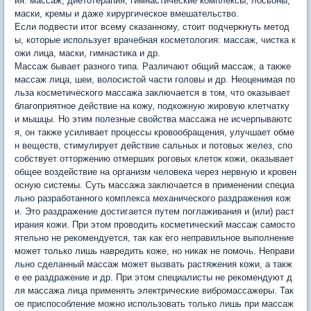
ия: массаж, диетотерапия, гимнастические комплексы, лосьоны,
маски, кремы и даже хирургическое вмешательство.
Если подвести итог всему сказанному, стоит подчеркнуть метод
ы, которые использует врачебная косметология: массаж, чистка к
ожи лица, маски, гимнастика и др.
Массаж бывает разного типа. Различают общий массаж, а также
массаж лица, шеи, волосистой части головы и др. Неоценимая по
льза косметического массажа заключается в том, что оказывает
благоприятное действие на кожу, подкожную жировую клетчатку
и мышцы. Но этим полезные свойства массажа не исчерпываютс
я, он также усиливает процессы кровообращения, улучшает обме
н веществ, стимулирует действие сальных и потовых желез, спо
собствует отторжению отмерших роговых клеток кожи, оказывает
общее воздействие на организм человека через нервную и кровен
осную системы. Суть массажа заключается в применении специа
льно разработанного комплекса механического раздражения кож
и. Это раздражение достигается путем поглаживания и (или) раст
ирания кожи. При этом проводить косметический массаж самосто
ятельно не рекомендуется, так как его неправильное выполнение
может только лишь навредить коже, но никак не помочь. Неправи
льно сделанный массаж может вызвать растяжения кожи, а такж
е ее раздражение и др. При этом специалисты не рекомендуют д
ля массажа лица применять электрические вибромассажеры. Так
ое приспособление можно использовать только лишь при массаж