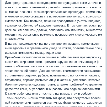
Для предотвращения преждевременного увядания кожи и лечени
я ее возрастных изменений в равной степени применяются масса
ж, маски, лосьоны, физиотерапевтические процедуры, применени
е которых можно оговаривать исключительно только с врачом-ко
сметологом. Как правило, лечение проводится с учетом индивид
уальных особенностей каждого человека. В том случае, если про
цесс зашел слишком далеко, появились избытки кожи, множество
морщин, их устранение возможно посредством хирургического вм
ешательства.
В целях профилактики раннего появления морщин, кроме укрепл
ения здоровья и правильного ухода за кожей, полезна также спец
иальная гимнастика мышц лица и шеи.
Врачебная косметология включает в себя лечение чрезмерной су
хости или жирности кожи, проблем нарушения ее пигментации (к т
аким проблемам относится, в частности, появление веснушек), ле
чение болезней волос. Данная область косметологии занимается
устранением родинок, рубцов, повышенного волосяного покрова,
татуировок, пороков развития лица и костных дефектов, которые
были получены вследствие травм, а также проблемой устранения
дефектов кожи, обусловленных различного рода заболеваниями.
К таким заболеваниям относятся, например, угри и себорея.
Таким образом, можно отметить тот факт, что средствами врачеб
ной косметологии являются различные физические методы лечен