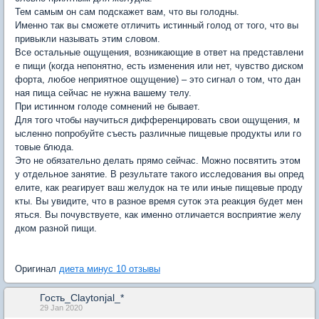
Тем самым он сам подскажет вам, что вы голодны.
Именно так вы сможете отличить истинный голод от того, что вы
привыкли называть этим словом.
Все остальные ощущения, возникающие в ответ на представлени
е пищи (когда непонятно, есть изменения или нет, чувство диском
форта, любое неприятное ощущение) – это сигнал о том, что дан
ная пища сейчас не нужна вашему телу.
При истинном голоде сомнений не бывает.
Для того чтобы научиться дифференцировать свои ощущения, м
ысленно попробуйте съесть различные пищевые продукты или го
товые блюда.
Это не обязательно делать прямо сейчас. Можно посвятить этом
у отдельное занятие. В результате такого исследования вы опред
елите, как реагирует ваш желудок на те или иные пищевые проду
кты. Вы увидите, что в разное время суток эта реакция будет мен
яться. Вы почувствуете, как именно отличается восприятие желу
дком разной пищи.
Оригинал
диета минус 10 отзывы
Гость_Claytonjal_*
29 Jan 2020