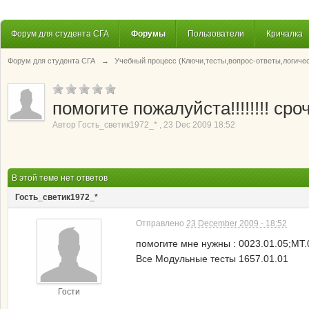
Форум для студента СГА
Форумы
Пользователи
Кричалка
Форум для студента СГА
→
Учебный процесс (Ключи,тесты,вопрос-ответы,логиче
помогите пожалуйста!!!!!!!! сроч
Автор
Гость_светик1972_*
,
23 Dec 2009 18:52
В этой теме нет ответов
Гость_светик1972_*
Отправлено
23 December 2009 - 18:52
помогите мне нужны : 0023.01.05;MT.
Все Модульные тесты 1657.01.01
Гости