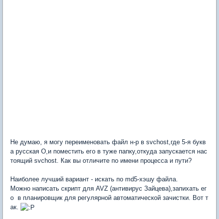
Не думаю, я могу переименовать файл н-р в svchost,где 5-я букв
а русская О,и поместить его в туже папку,откуда запускается нас
тоящий svchost. Как вы отличите по имени процесса и пути?
Наиболее лучший вариант - искать по md5-хэшу файла.
Можно написать скрипт для AVZ (антивирус Зайцева),запихать ег
о в планировщик для регулярной автоматической зачистки. Вот т
ак.