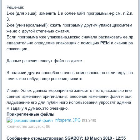
Решения:
1-ое (для хэша): изменить 1 и более байт программы,н-р,см. п.2,п.
3.
2-ое (универсальный): сжать программу другим упаковщиком/тем
же,но с другой степенью сжатия.
Если программа уже упакована,можно сначала распаковать ее,пр
едварительно определив упаковщик с помощью
PEId
и скачав ра
спаковщик.
Данные решения спасут файл на диске.
В наличии других способов я очень сомневаюсь,но если вдруг на
шли какое-нибудь еще решение,пишите.
И еще. Успех данных мероприятий зависит от того,насколько вне
сенные изменения оригинальны: внесение изменений файл и вык
ладываение его для публичного использования упростят админа
м задачу,я думаю,это очевидно.
Прикрепленные файлы
nftsperm.JPG
(91.94К)
Количество загрузок:: 86
Сообщение отредактировал SGABOY: 18 March 2010 - 12:55