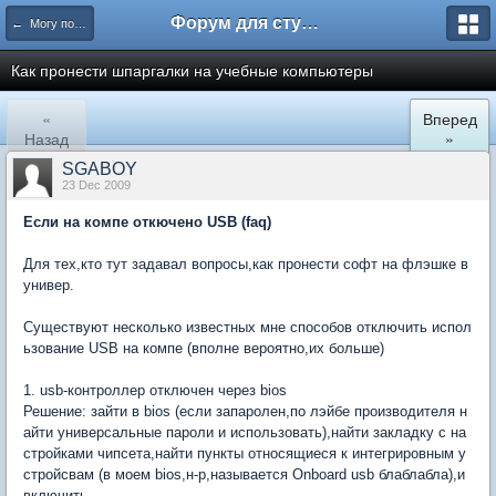
Форум для студента СГА
← Могу помочь
Как пронести шпаргалки на учебные компьютеры
«
Вперед
Назад
»
SGABOY
23 Dec 2009
Если на компе откючено USB (faq)
Для тех,кто тут задавал вопросы,как пронести софт на флэшке в
универ.
Существуют несколько известных мне способов отключить испол
ьзование USB на компе (вполне вероятно,их больше)
1. usb-контроллер отключен через bios
Решение: зайти в bios (если запаролен,по лэйбе производителя н
айти универсальные пароли и использовать),найти закладку с на
стройками чипсета,найти пункты относящиеся к интегрировным у
стройсвам (в моем bios,н-р,называется Onboard usb блаблабла),и
включить.