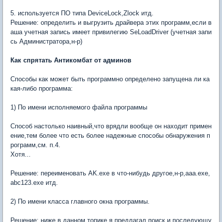
5. используется ПО типа DeviceLock,Zlock итд.
Решение: определить и выгрузить драйвера этих программ,если в
аша учетная запись имеет привилегию SeLoadDriver (учетная запи
сь Администратора,н-р)
Как спрятать Антикомбат от админов
Способы как может быть программно определено запущена ли ка
кая-либо программа:
1) По имени исполняемого файла программы
Способ настолько наивный,что врядли вообще он находит примен
ение,тем более что есть более надежные способы обнаружения п
рограмм,см. п.4.
Хотя...
Решение: переименовать AK.exe в что-нибудь другое,н-р,aaa.exe,
abc123.exe итд.
2) По имени класса главного окна программы.
Решение: ниже в данном топике я предлагал поиск и последующу