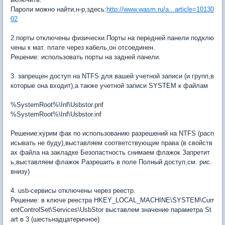
Пароли можно найти,н-р,здесь:
http://www.wasm.ru/a...article=10130
02
2.порты отключены физически.Порты на передней панели подклю
чены к мат. плате через кабель,он отсоединен.
Решение: использовать порты на задней панели.
3. запрещен доступ на NTFS для вашей учетной записи (и групп,в
которые она входит),а также учетной записи SYSTEM к файлам
%SystemRoot%\Inf\Usbstor.pnf
%SystemRoot%\Inf\Usbstor.inf
Решение:курим фак по использованию разрешений на NTFS (расп
исывать не буду),выставляем соответствующие права (в свойств
ах файла на закладке Безопастность снимаем флажок Запретит
ь,выставляем флажок Разрешить в поле Полный доступ,см. рис.
внизу)
4. usb-сервисы отключены через реестр.
Решение: в ключе реестра HKEY_LOCAL_MACHINE\SYSTEM\Curr
entControlSet\Services\UsbStor выставлем значение параметра St
art в 3 (шестьнадцатеричное)