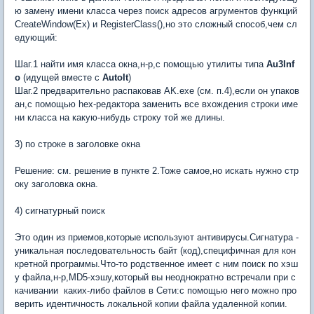
ю замену имени класса через поиск адресов агрументов функций
CreateWindow(Ex) и RegisterClass(),но это сложный способ,чем сл
едующий:
Шаг.1 найти имя класса окна,н-р,с помощью утилиты типа
Au3Inf
o
(идущей вместе с
AutoIt
)
Шаг.2 предварительно распаковав AK.exe (см. п.4),если он упаков
ан,с помощью hex-редактора заменить все вхождения строки име
ни класса на какую-нибудь строку той же длины.
3) по строке в заголовке окна
Решение: см. решение в пункте 2.Тоже самое,но искать нужно стр
оку заголовка окна.
4) сигнатурный поиск
Это один из приемов,которые используют антивирусы.Сигнатура -
уникальная последовательность байт (код),специфичная для кон
кретной программы.Что-то родственное имеет с ним поиск по хэш
у файла,н-р,MD5-хэшу,который вы неоднократно встречали при с
качивании каких-либо файлов в Сети:с помощью него можно про
верить идентичность локальной копии файла удаленной копии.