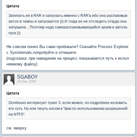
Цитата
Запихать ее в RAR и запускать именно с RAR'а ибо она распаковыв
ается в темпы и запускается ))) И тогда ее не отследить откуда она
запущена... Поэтому надо самораспаковывающийся архив и автоза
пуск )))
Не совсем понял.Вы сами пробовали? Скачайте Process Explorer
c Sysinternals,попробуйте и отпишите.
(подсказка: при наведении на процесс показывается путь к испол
няемому файлу)
SGABOY
24 Dec 2009
Цитата
Особенно интересует пункт 3, если можно, по-подробнее изложить
его суть. Ну или ткнуть носом в "фак по использованию разрешений
на NTFS".
см. вверху