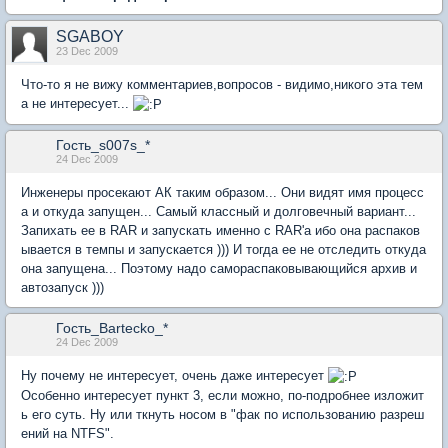
SGABOY
23 Dec 2009
Что-то я не вижу комментариев,вопросов - видимо,никого эта тем
а не интересует...
Гость_s007s_*
24 Dec 2009
Инженеры просекают АК таким образом... Они видят имя процесс
а и откуда запущен... Самый классный и долговечный вариант...
Запихать ее в RAR и запускать именно с RAR'а ибо она распаков
ывается в темпы и запускается ))) И тогда ее не отследить откуда
она запущена... Поэтому надо самораспаковывающийся архив и
автозапуск )))
Гость_Bartecko_*
24 Dec 2009
Ну почему не интересует, очень даже интересует
Особенно интересует пункт 3, если можно, по-подробнее изложит
ь его суть. Ну или ткнуть носом в "фак по использованию разреш
ений на NTFS".