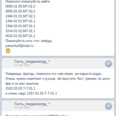
Помогите пожалуйста найти
0005.01.05;МТ.01;2
0005.02.05;МТ.02;2
1344.01.01;МТ.02;1
1344.02.01;МТ.01;1
1344.03.01;МТ.01;1
1514.01.01;МТ.01;1
0532.01.02;МТ.01;1
Пожалуйста хоть что- нибудь.
yanocka3@mail.ru
Гость_megaenergy_*
14 Jan 2010
Товарищи, братцы, помогите кто чем може, ни корысти ради...
Очень нужен комплект стульев, ой простите Тест тренинг по алге
бре и по мат анализу
1532.03.03.Т-Т.01.1
и очень надо 1357.01.03.Т-Т.01.1
Гость_megaenergy_*
14 Jan 2010