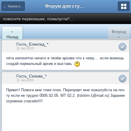
Форум для студента СГА
← Нужна помощь
помогите первокашке, пожалуста!!...
«
Вперед
Назад
»
Гость_Електед_*
11 Jan 2010
чёта непонятно ничего в твоём архиве что к чему... если можешь
создай нормальный архив и выставь
Гость_Сизова_*
11 Jan 2010
Привет! Помоги мне тоже плиз. Переправт мне пожалуйста на поч
ту если не трудно 0005.02.05. МТ 02;2. (Iskitim-1@mail.ru) Заранее
огромное спасибо!!!!