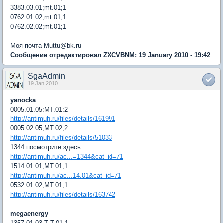
3383.03.01;mt.01;1
0762.01.02;mt.01;1
0762.02.02;mt.01;1
Моя почта Muttu@bk.ru
Сообщение отредактировал ZXCVBNM: 19 January 2010 - 19:42
SgaAdmin
19 Jan 2010
yanocka
0005.01.05;МТ.01;2
http://antimuh.ru/files/details/161991
0005.02.05;МТ.02;2
http://antimuh.ru/files/details/51033
1344 посмотрите здесь
http://antimuh.ru/ac...=1344&cat_id=71
1514.01.01;МТ.01;1
http://antimuh.ru/ac...14.01&cat_id=71
0532.01.02;МТ.01;1
http://antimuh.ru/files/details/163742
megaenergy
1357.01.03.Т-Т.01.1