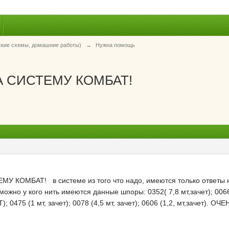
ские схемы, домашние работы)
→
Нужна помощь
 СИСТЕМУ КОМБАТ!
МБАТ! в системе из того что надо, имеются только ответы на 
ожно у кого нить имеются данные шпоры: 0352( 7,8 мт,зачет); 0066 (1
Т); 0475 (1 мт, зачет); 0078 (4,5 мт, зачет); 0606 (1,2, мт,зачет). О