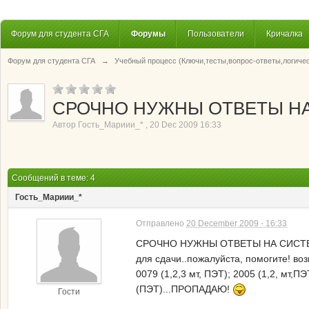
Форум для студента СГА
Форумы
Пользователи
Кричалка
Форум для студента СГА
→
Учебный процесс (Ключи,тесты,вопрос-ответы,логиче
СРОЧНО НУЖНЫ ОТВЕТЫ НА
Автор
Гость_Мариии_*
,
20 Dec 2009 16:33
Сообщений в теме: 4
Гость_Мариии_*
Отправлено
20 December 2009 - 16:33
СРОЧНО НУЖНЫ ОТВЕТЫ НА СИСТЕМУ КО
для сдачи..пожалуйста, помогите! возм
0079 (1,2,3 мт, ПЭТ); 2005 (1,2, мт,ПЭ
(ПЭТ)...ПРОПАДАЮ!
Гости