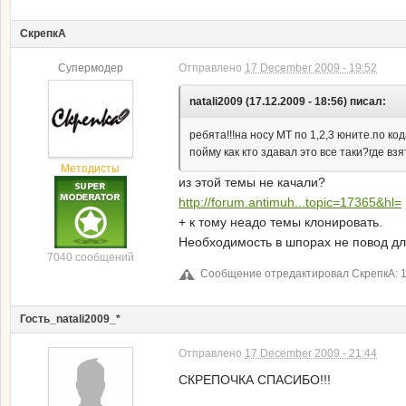
СкрепкА
Супермодер
Отправлено
17 December 2009 - 19:52
natali2009 (17.12.2009 - 18:56) писал:
ребята!!!на носу МТ по 1,2,3 юните.по к
пойму как кто здавал это все таки?где вз
Методисты
из этой темы не качали?
http://forum.antimuh...topic=17365&hl=
+ к тому неадо темы клонировать.
Необходимость в шпорах не повод дл
7040 сообщений
Сообщение отредактировал СкрепкА: 1
Гость_natali2009_*
Отправлено
17 December 2009 - 21:44
СКРЕПОЧКА СПАСИБО!!!