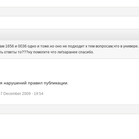
одам 1656 и 0036 одно и тоже.но оно не подходит к тем вопросам,что в универ
ять ответы то???ну помогите что ли!заранее спасибо.
я нарушений правил публикации.
7 December 2009 - 19:54