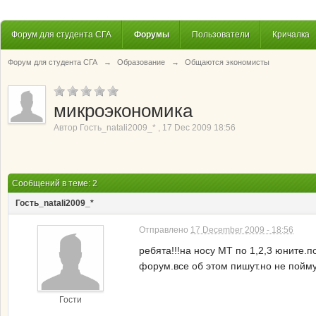
Форум для студента СГА
Форумы
Пользователи
Кричалка
Форум для студента СГА
→
Образование
→
Общаются экономисты
микроэкономика
Автор
Гость_natali2009_*
,
17 Dec 2009 18:56
Сообщений в теме: 2
Гость_natali2009_*
Отправлено
17 December 2009 - 18:56
ребята!!!на носу МТ по 1,2,3 юните.п
форум.все об этом пишут.но не пойму 
Гости