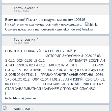
Гость_ekorer_*
15 Jan 2010
Всем привет! Помогите с модульным тестом 1006.03.
На сайте антимуха неудалось найти подходящего.
Скиньте пожалуста на почтовый ящик ekor_derew@mail.ru
Гость_вовчик_*
15 Jan 2010
ПОМОГИТЕ ПОЖАЛУЙСТА ! НЕ МОГУ НАЙТИ
- ИСТОРИЯ ЭКОНОМИКИ: 0024.02.03;L
S.01;1; 0024.01.03;LS;01;1 МАТЕМАТИЧЕСКИЙ АН
АЛИЗ : 1400.02.02;Т-Т.01;1 ; 1400.02.02;МТ.01;1 ТЕОРИЯ
ГОСУДАРСТВА И ПРАВА : 0065.02.04;МТ.04;2; 0065.03.04;МТ.03;
2; 0065.02.04;ГТ.01;1 ; ПРАВАХРАНИТЕЛЬНЫЕ ОРГАНЫ : 0064.
ЭКЗ.04;;ЭЭ.01;2 ; 0064.01.04;ТТ.01;2 ; ЛАТИНСКИЙ : 0146.ЗАЧ.01.
04;ТТ.01;1 ; СЕССИЯ БЛИЗИТСЯ К ЗАВЕРШЕНИЮ А Я
СТАЛ ЗАВАЛИВАТЬСЯ ! ЗАРАНЕЕ ОГРОМНОЕ СПАСИБО
tudent-tynda@mail.ru
sourcream