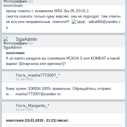
15 Jan 2010
прошу помочь с экзаменом 0054.Экз.05;ЭЭ.01;1
смогла скачать только одну версию. она не подходит. там ответы
не все или неправильные. помгите!!!
adka666@yandex.r
u
SgaAdmin
15 Jan 2010
sourcream
А из какого раздела вы скачивали ИСКОА 5 или КОМБАТ и какой
вариат (Шпаргалка или оригинал)?
Гость_masha7772007_*
15 Jan 2010
Кому нужен ЭЭ0054 100% правильно. Обращайтесь отправл
ю.... masha7772007@yandex.ru
Гость_Margarita_*
16 Jan 2010
sourcream (15.01.2010 - 21:21) писал: