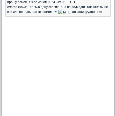
прошу помочь с экзаменом 0054.Экз.05;ЭЭ.01;1
смогла скачать только одну версию. она не подходит. там ответы не
все или неправильные. помгите!!!
adka666@yandex.ru