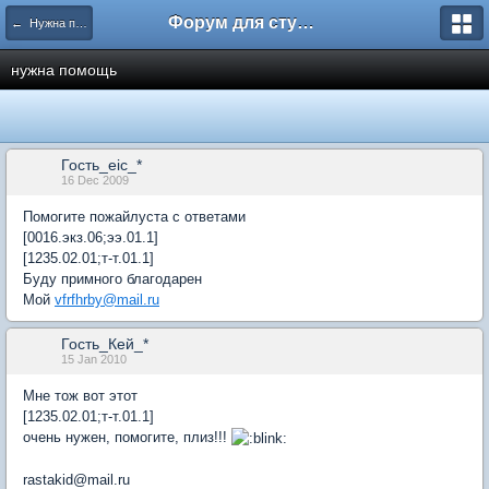
Форум для студента СГА
← Нужна помощь
нужна помощь
Гость_eic_*
16 Dec 2009
Помогите пожайлуста с ответами
[0016.экз.06;ээ.01.1]
[1235.02.01;т-т.01.1]
Буду примного благодарен
Мой
vfrfhrby@mail.ru
Гость_Кей_*
15 Jan 2010
Мне тож вот этот
[1235.02.01;т-т.01.1]
очень нужен, помогите, плиз!!!
rastakid@mail.ru