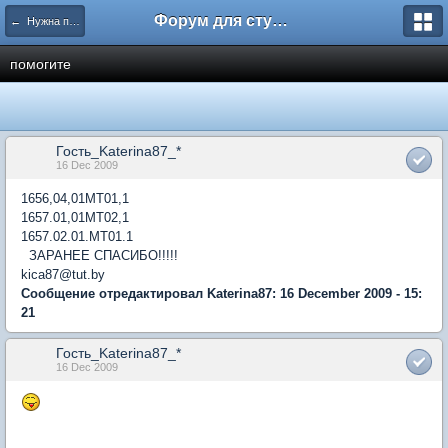
Форум для студента СГА
← Нужна помощь
помогите
Гость_Katerina87_*
16 Dec 2009
1656,04,01МТ01,1
1657.01,01МТ02,1
1657.02.01.МТ01.1
ЗАРАНЕЕ СПАСИБО!!!!!
kica87@tut.by
Сообщение отредактировал Katerina87: 16 December 2009 - 15:
21
Гость_Katerina87_*
16 Dec 2009