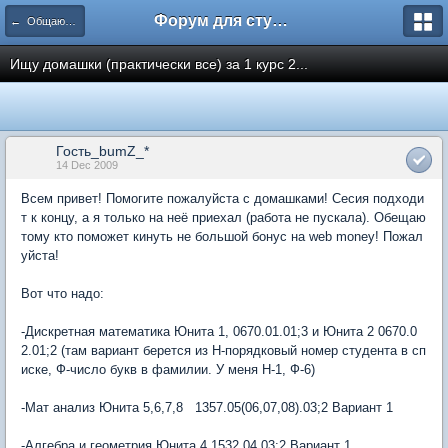
Форум для студента СГА
← Общаются информатики
Ищу домашки (практически все) за 1 курс 2...
Гость_bumZ_*
14 Dec 2009
Всем привет! Помогите пожалуйста с домашками! Сесия подходи
т к концу, а я только на неё приехал (работа не пускала). Обещаю
тому кто поможет кинуть не большой бонус на web money! Пожал
уйста!
Вот что надо:
-Дискретная математика Юнита 1, 0670.01.01;3 и Юнита 2 0670.0
2.01;2 (там вариант берется из H-порядковый номер студента в сп
иске, Ф-число букв в фамилии. У меня Н-1, Ф-6)
-Мат анализ Юнита 5,6,7,8 1357.05(06,07,08).03;2 Вариант 1
-Алгебра и геометрия Юнита 4 1532.04.03;2 Вариант 1