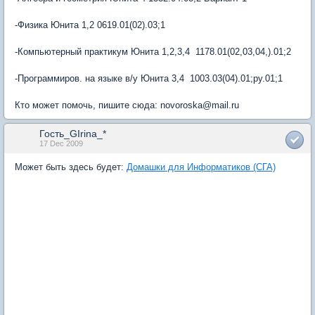
-Физика Юнита 1,2 0619.01(02).03;1
-Компьютерный практикум Юнита 1,2,3,4 1178.01(02,03,04,).01;2
-Программиров. на языке в/у Юнита 3,4 1003.03(04).01;ру.01;1
Кто может помочь, пишите сюда: novoroska@mail.ru
Гость_GIrina_*
17 Dec 2009
Может быть здесь будет:
Домашки для Информатиков (СГА)