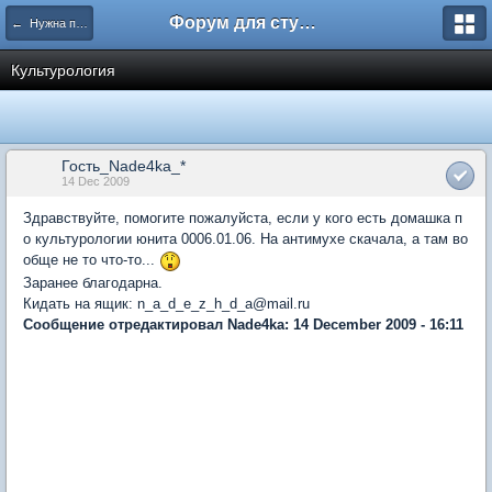
Форум для студента СГА
← Нужна помощь
Культурология
Гость_Nade4ka_*
14 Dec 2009
Здравствуйте, помогите пожалуйста, если у кого есть домашка п
о культурологии юнита 0006.01.06. На антимухе скачала, а там во
обще не то что-то...
Заранее благодарна.
Кидать на ящик: n_a_d_e_z_h_d_a@mail.ru
Сообщение отредактировал Nade4ka: 14 December 2009 - 16:11