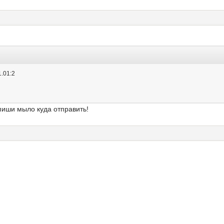
.01:2
апиши мыло куда отправить!