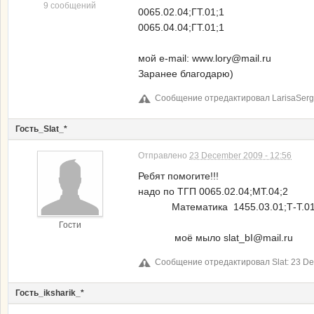
9 сообщений
0065.02.04;ГТ.01;1
0065.04.04;ГТ.01;1
мой e-mail: www.lory@mail.ru
Заранее благодарю)
Сообщение отредактировал LarisaSerge
Гость_Slat_*
Отправлено
23 December 2009 - 12:56
Ребят помогите!!!
надо по ТГП 0065.02.04;МТ.04;2
Математика 1455.03.01;Т-Т.01
Гости
моё мыло slat_bI@mail.ru
Сообщение отредактировал Slat: 23 De
Гость_iksharik_*