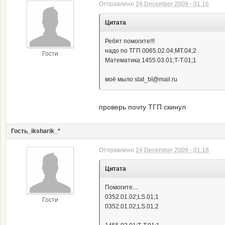
Отправлено
24 December 2009 - 01:16
Цитата
Ребят помогите!!!
надо по ТГП 0065.02.04;МТ.04;2
Гости
Математика 1455.03.01;Т-Т.01;1
моё мыло slat_bI@mail.ru
проверь почту ТГП скинул
Гость_iksharik_*
Отправлено
24 December 2009 - 01:18
Цитата
Помогите....
0352.01.02;LS.01;1
Гости
0352.01.02;LS.01;2