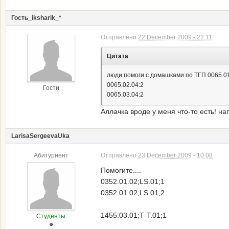
Гость_iksharik_*
Отправлено
22 December 2009 - 22:11
Цитата
люди помоги с домашками по ТГП 0065.01
0065.02.04:2
Гости
0065.03.04:2
Аллачка вроде у меня что-то есть! н
LarisaSergeevaUka
Абитуриент
Отправлено
23 December 2009 - 10:08
Помогите....
0352.01.02;LS.01;1
0352.01.02;LS.01;2
1455.03.01;Т-Т.01;1
Студенты