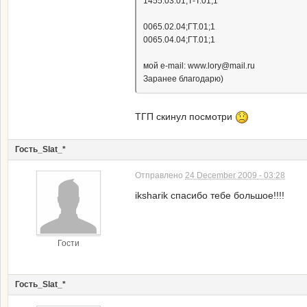
1455.03.01;Т-Т.01;1
0065.02.04;ГТ.01;1
0065.04.04;ГТ.01;1
мой e-mail: www.lory@mail.ru
Заранее благодарю)
ТГП скинул посмотри
Гость_Slat_*
Отправлено
24 December 2009 - 03:28
iksharik спасибо тебе большое!!!!
Гости
Гость_Slat_*