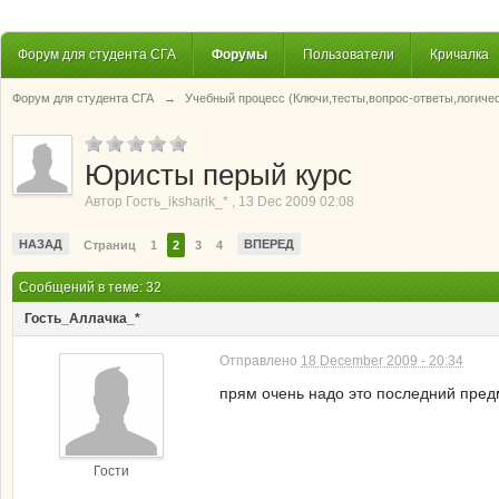
Форум для студента СГА
Форумы
Пользователи
Кричалка
Форум для студента СГА
→
Учебный процесс (Ключи,тесты,вопрос-ответы,логиче
Юристы перый курс
Автор
Гость_iksharik_*
,
13 Dec 2009 02:08
НАЗАД
ВПЕРЕД
Страниц
1
2
3
4
Сообщений в теме: 32
Гость_Аллачка_*
Отправлено
18 December 2009 - 20:34
прям очень надо это последний предм
Гости