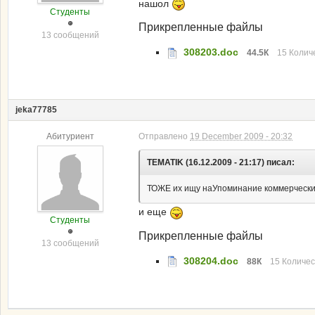
нашол
Студенты
Прикрепленные файлы
13 сообщений
308203.doc
44.5К
15 Количе
jeka77785
Абитуриент
Отправлено
19 December 2009 - 20:32
TEMATIK (16.12.2009 - 21:17) писал:
ТОЖЕ их ищу наУпоминание коммерческих 
и еще
Студенты
Прикрепленные файлы
13 сообщений
308204.doc
88К
15 Количес