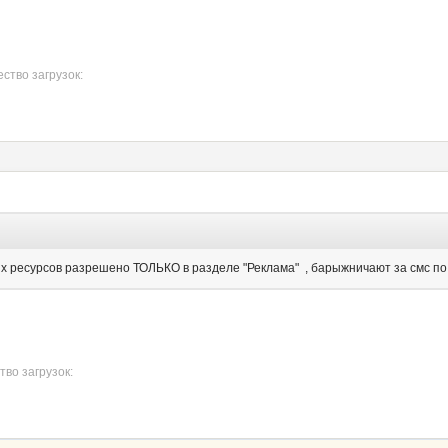
ство загрузок:
ресурсов разрешено ТОЛЬКО в разделе "Реклама" , барыжничают за смс по со
тво загрузок: