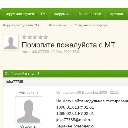
Форум для студента СГА
Форумы
Пользователи
Кричалка
Форум для студента СГА
→
Образование
→
Общаются менеджеры
Помогите пожалуйста с МТ
Автор
jeka77785
,
09 Dec 2009 22:01
Сообщений в теме: 3
jeka77785
Абитуриент
Отправлено
09 December 2009 - 22:01
Не могу найти модульное тестирован
1398.01.01;РУ.02.01
1398.02.01;РУ.02.01
jeka77785@mail.ru
Заранее благодарю.
Студенты