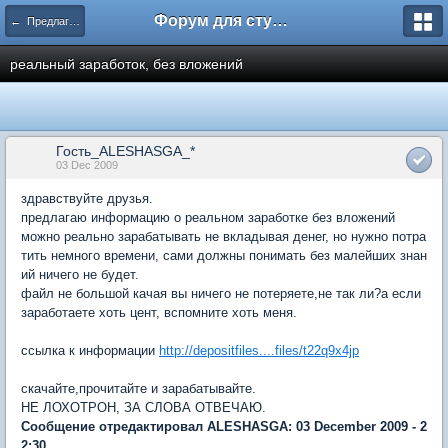
Форум для студента СГА
← Предлагаю работу
реальный заработок, без вложений
Гость_ALESHASGA_*
03 Dec 2009
здравствуйте друзья.
предлагаю информацию о реальном заработке без вложений
можно реально зарабатывать не вкладывая денег, но нужно потра
тить немного времени, сами должны понимать без малейших знан
ий ничего не будет.
файл не большой качая вы ничего не потеряете,не так ли?а если
заработаете хоть цент, вспомните хоть меня.
ссылка к информации
http://depositfiles....files/t22q9x4jp
скачайте,прочитайте и зарабатывайте.
НЕ ЛОХОТРОН, ЗА СЛОВА ОТВЕЧАЮ.
Сообщение отредактировал ALESHASGA: 03 December 2009 - 2
2:30