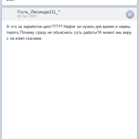
Гость_Люсинда111_*
05 Dec 2009
А что за заработок-цент????? Нафиг он нужен,зря время и нервы
терять.Почему сразу не объяснить суть работы?А может мы виру
с на комп скачаем.