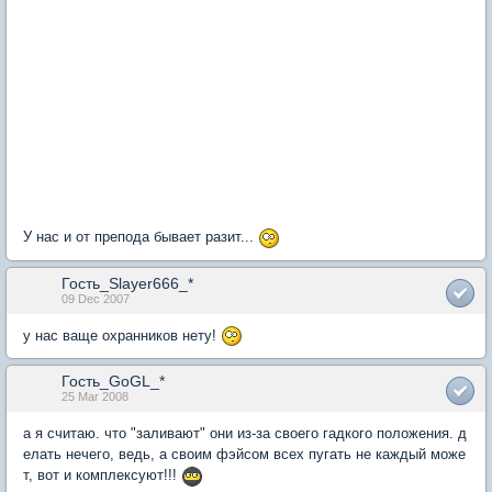
У нас и от препода бывает разит...
Гость_Slayer666_*
09 Dec 2007
у нас ваще охранников нету!
Гость_GoGL_*
25 Mar 2008
а я считаю. что "заливают" они из-за своего гадкого положения. д
елать нечего, ведь, а своим фэйсом всех пугать не каждый може
т, вот и комплексуют!!!