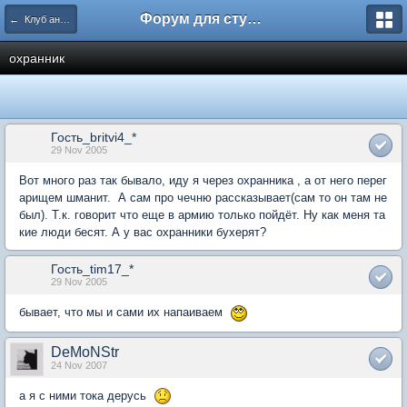
Форум для студента СГА
← Клуб анонимных алкоголиков
охранник
Гость_britvi4_*
29 Nov 2005
Вот много раз так бывало, иду я через охранника , а от него перег
арищем шманит. А сам про чечню рассказывает(сам то он там не
был). Т.к. говорит что еще в армию только пойдёт. Ну как меня та
кие люди бесят. А у вас охранники бухерят?
Гость_tim17_*
29 Nov 2005
бывает, что мы и сами их напаиваем
DeMoNStr
24 Nov 2007
а я с ними тока дерусь