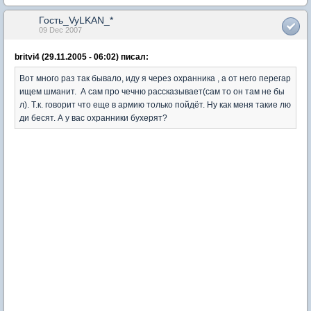
Гость_VyLKAN_*
09 Dec 2007
britvi4 (29.11.2005 - 06:02) писал:
Вот много раз так бывало, иду я через охранника , а от него перегар
ищем шманит. А сам про чечню рассказывает(сам то он там не бы
л). Т.к. говорит что еще в армию только пойдёт. Ну как меня такие лю
ди бесят. А у вас охранники бухерят?