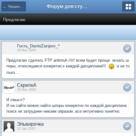
Форум для студента СГА
← Предложения по сайту
Предлагаю
Гость_DanisZaripov_*
29 Nov 2009
Предлагаю сделать FTP antimuh ///// всем будет проще искать ш
поры, относящиеся конкретно к каждой дисциплине!!!
и не то
лько....
СкрепкА
30 Nov 2009
И смысл?
И на сайте можно найти шпоры конкретно по каждой дисциплине..
поиск не затруднен никоим образом..все интуитивно понятно.
Эльвирочка
12 Jan 2010