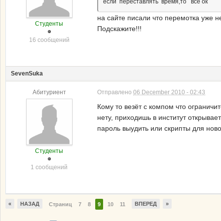
если переставлять время,то все ок
на сайте писали что перемотка уже н
Студенты
Подскажите!!!
16 сообщений
SevenSuka
Абитуриент
Отправлено
06 December 2010 - 02:43
Кому то везёт с компом что ограничи
нету, приходишь в институт открывае
пароль выудить или скрипты для нового
Студенты
1 сообщений
«
НАЗАД
ВПЕРЕД
»
Страниц
7
8
9
10
11