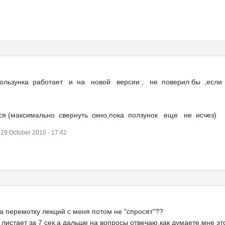
ользунка работает и на новой версии , не поверил бы ,если
ся (максимально свернуть окно,пока ползунок еще не исчез)
9 October 2010 - 17:42
за перемотку лекций с меня потом не "спросят"??
 листает за 7 сек,а дальше на вопросы отвечаю,как думаете,мне эт