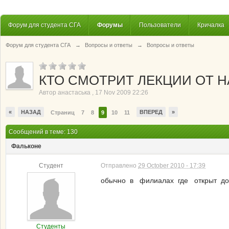
Форум для студента СГА
Форумы
Пользователи
Кричалка
Форум для студента СГА
→
Вопросы и ответы
→
Вопросы и ответы
КТО СМОТРИТ ЛЕКЦИИ ОТ Н
Автор
анастаська
,
17 Nov 2009 22:26
«
НАЗАД
ВПЕРЕД
»
Страниц
7
8
9
10
11
Сообщений в теме: 130
Фальконе
Студент
Отправлено
29 October 2010 - 17:39
обычно в филиалах где открыт до
Студенты