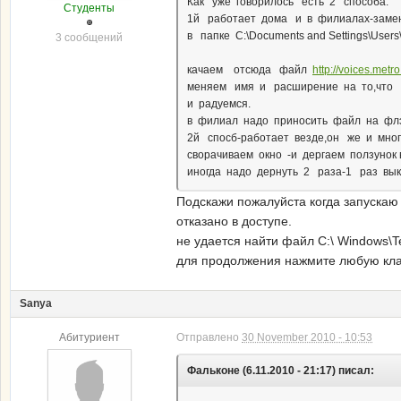
Как уже говорилось есть 2 способа.
Студенты
1й работает дома и в филиалах-зам
в папке C:\Documents and Settings\Users
3 сообщений
качаем отсюда файл
http://voices.metr
меняем имя и расширение на то,что 
и радуемся.
в филиал надо приносить файл на фл
2й спосб-работает везде,он же и мно
сворачиваем окно -и дергаем ползунок 
иногда надо дернуть 2 раза-1 раз вы
Подскажи пожалуйста когда запускаю 
отказано в доступе.
не удается найти файл C:\ Windows\Tem
для продолжения нажмите любую клави
Sanya
Абитуриент
Отправлено
30 November 2010 - 10:53
Фальконе (6.11.2010 - 21:17) писал: