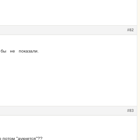
#82
 бы не показали.
#83
о потом "аукнется"??