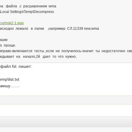
ена файла .с расширением wma
\Local Settings\Temp\Decompress
o.ru/msk2-1.wav
исходно лежало в папке ,например СЛ.11339 new.wma
эшке
го проще.
вправо-включаются тесты ,если не получилось-значит ты недостаточно све
кидывает на начало,2й дает то что нужно.
файл fsl. пишет:
p\list.txt
шу........