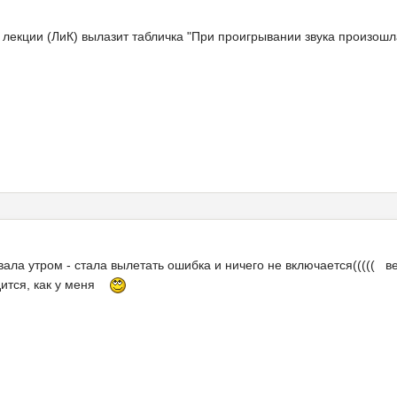
лекции (ЛиК) вылазит табличка "При проигрывании звука произошла
ала утром - стала вылетать ошибка и ничего не включается((((( в
дится, как у меня