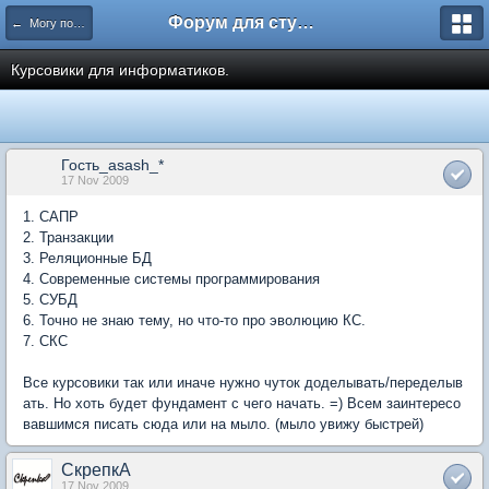
Форум для студента СГА
← Могу помочь
Курсовики для информатиков.
Гость_asash_*
17 Nov 2009
1. САПР
2. Транзакции
3. Реляционные БД
4. Современные системы программирования
5. СУБД
6. Точно не знаю тему, но что-то про эволюцию КС.
7. СКС
Все курсовики так или иначе нужно чуток доделывать/переделыв
ать. Но хоть будет фундамент с чего начать. =) Всем заинтересо
вавшимся писать сюда или на мыло. (мыло увижу быстрей)
СкрепкА
17 Nov 2009