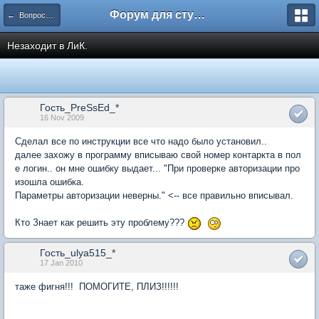
Форум для студента СГА
← Вопросы и ответы
Незаходит в ЛиК.
Гость_PreSsEd_*
16 Nov 2009
Сделал все по инструкции все что надо было установил..
далее захожу в программу вписываю свой номер контаркта в пол
е логин.. он мне ошибку выдает... "При проверке авторизации про
изошла ошибка.
Параметры авторизации неверны." <-- все правильно вписывал.
Кто Знает как решить эту проблему???
Гость_ulya515_*
17 Jan 2010
таже фигня!!! ПОМОГИТЕ, ПЛИЗ!!!!!!