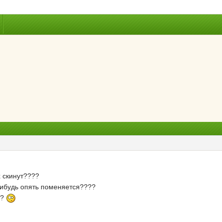
х скинут????
нибудь опять поменяется????
??