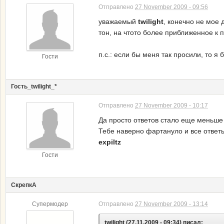
Отправлено
27 November 2009 - 09:56
уважаемый
twilight
, конечно не мое 
тон, на чтото более приближенное к п
п.с.: если бы меня так просили, то я 
Гости
Гость_twilight_*
Отправлено
27 November 2009 - 10:17
Да просто ответов стало еще меньше 
Тебе наверно фартануло и все ответы
expiltz
Гости
СкрепкА
Супермодер
Отправлено
27 November 2009 - 13:14
twilight (27.11.2009 - 09:34) писал: