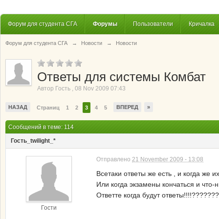
Форум для студента СГА
Форумы
Пользователи
Кричалка
Форум для студента СГА
→
Новости
→
Новости
Ответы для системы Комбат
Автор
Гость
,
08 Nov 2009 07:43
НАЗАД
ВПЕРЕД
»
Страниц
1
2
3
4
5
Сообщений в теме: 114
Гость_twilight_*
Отправлено
21 November 2009 - 13:08
Всетаки ответы же есть , и когда же и
Или когда экзамены кончаться и что-
Ответте когда будут ответы!!!!??????
Гости