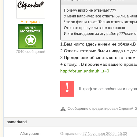
Почему никто не отвечает???
У меня например все ответы были, а каки
Методисты
Что за фигня такая.Только ответы которые
Ответте прошу или всем все равно.
И кто благодарен за эту работу???если с
1.Вам никто здесь ничем не обязан.В
2.Ответы которые были никуда не дел
7040 сообщений
3.Прежде чем обвинять кого-то в чем
+ к тому... В проблемах вашего пров
http://forum.antimuh...t=0
!
Штраф за оскорбления и неув
Сообщение отредактировал СкрепкА: 2
samarkand
Абитуриент
Отправлено
27 November 2009 - 15:32