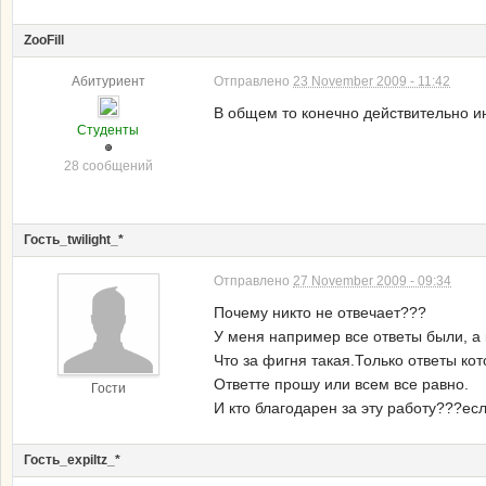
ZooFill
Абитуриент
Отправлено
23 November 2009 - 11:42
В общем то конечно действительно ин
Студенты
28 сообщений
Гость_twilight_*
Отправлено
27 November 2009 - 09:34
Почему никто не отвечает???
У меня например все ответы были, а 
Что за фигня такая.Только ответы кото
Ответте прошу или всем все равно.
Гости
И кто благодарен за эту работу???есл
Гость_expiltz_*