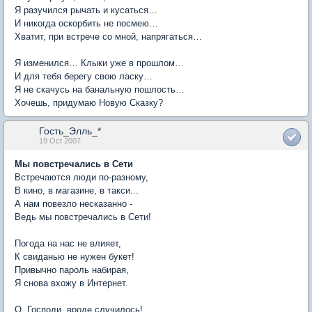
Я разучился рычать и кусаться…
И никогда оскорбить не посмею…
Хватит, при встрече со мной, напрягаться…
Я изменился… Клыки уже в прошлом…
И для тебя берегу свою ласку…
Я не скачусь на банальную пошлость…
Хочешь, придумаю Новую Сказку?
Гость_Элль_*
19 Oct 2007
Мы повстречались в Сети
Встречаются люди по-разному,
В кино, в магазине, в такси...
А нам повезло несказанно -
Ведь мы повстречались в Сети!
Погода на нас не влияет,
К свиданью не нужен букет!
Привычно пароль набирая,
Я снова вхожу в Интернет.
О, Господи, вроде случилось!