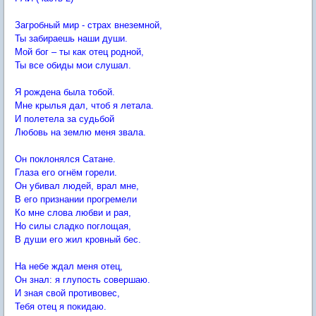
Загробный мир - страх внеземной,
Ты забираешь наши души.
Мой бог – ты как отец родной,
Ты все обиды мои слушал.
Я рождена была тобой.
Мне крылья дал, чтоб я летала.
И полетела за судьбой
Любовь на землю меня звала.
Он поклонялся Сатане.
Глаза его огнём горели.
Он убивал людей, врал мне,
В его признании прогремели
Ко мне слова любви и рая,
Но силы сладко поглощая,
В души его жил кровный бес.
На небе ждал меня отец,
Он знал: я глупость совершаю.
И зная свой противовес,
Тебя отец я покидаю.