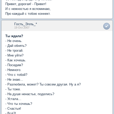
Привет, дорогая! - Привет!
И с нежностью я вспоминаю,
Про каждый с тобою коннект.
Гость_Элль_*
19 Oct 2007
Ты ждала?
- Не очень.
- Дай обнять?
- Не трогай.
- Мне уйти?
- Как хочешь.
- Посидим?
- Немного.
- Что с тобой?
- Не знаю...
- Разлюбила, может? Ты совсем другая. Ну а я?
- Ты тоже.
- На душе ненастье, поделись?
- Устала…
- Что ты хочешь?
- Счастья!
- Всё?!