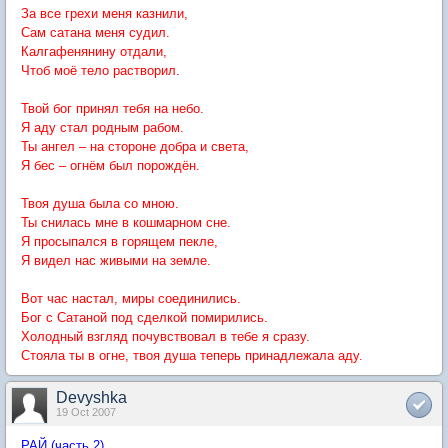
За все грехи меня казнили,
Сам сатана меня судил.
Калгафенянину отдали,
Чтоб моё тело растворил.
Твой бог принял тебя на небо.
Я аду стал родным рабом.
Ты ангел – на стороне добра и света,
Я бес – огнём был порождён.
Твоя душа была со мною.
Ты снилась мне в кошмарном сне.
Я просыпался в горящем пекле,
Я видел нас живыми на земле.
Вот час настал, миры соединились.
Бог с Сатаной под сделкой помирились.
Холодный взгляд почувствовал в тебе я сразу.
Стояла ты в огне, твоя душа теперь принадлежала аду.
Devyshka
19 Oct 2007
РАЙ (часть 2)