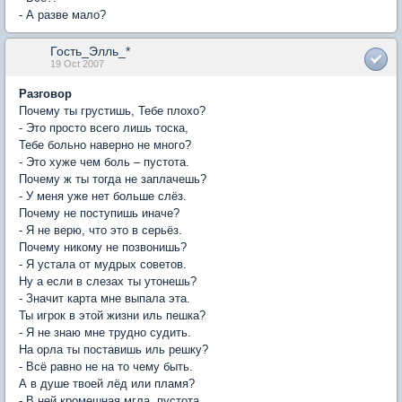
- А разве мало?
Гость_Элль_*
19 Oct 2007
Разговор
Почему ты грустишь, Тебе плохо?
- Это просто всего лишь тоска,
Тебе больно наверно не много?
- Это хуже чем боль – пустота.
Почему ж ты тогда не заплачешь?
- У меня уже нет больше слёз.
Почему не поступишь иначе?
- Я не верю, что это в серьёз.
Почему никому не позвонишь?
- Я устала от мудрых советов.
Ну а если в слезах ты утонешь?
- Значит карта мне выпала эта.
Ты игрок в этой жизни иль пешка?
- Я не знаю мне трудно судить.
На орла ты поставишь иль решку?
- Всё равно не на то чему быть.
А в душе твоей лёд или пламя?
- В ней кромешная мгла, пустота.