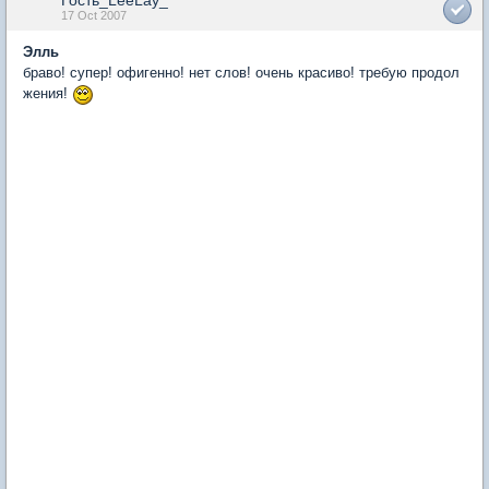
Гость_LeeLay_*
17 Oct 2007
Элль
браво! супер! офигенно! нет слов! очень красиво! требую продол
жения!