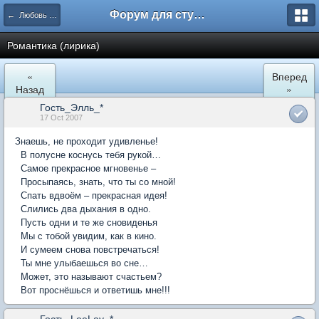
Форум для студента СГА
← Любовь и романтические отношения
Романтика (лирика)
«
Вперед
Назад
»
Гость_Элль_*
17 Oct 2007
Знаешь, не проходит удивленье!
В полусне коснусь тебя рукой…
Самое прекрасное мгновенье –
Просыпаясь, знать, что ты со мной!
Спать вдвоём – прекрасная идея!
Слились два дыхания в одно.
Пусть одни и те же сновиденья
Мы с тобой увидим, как в кино.
И сумеем снова повстречаться!
Ты мне улыбаешься во сне…
Может, это называют счастьем?
Вот проснёшься и ответишь мне!!!