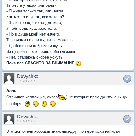
Ты жила утешая иль раня?
- Я жила только так, как могла.
Как могла или так, как хотела?
- Знаю точно, что не для кого,
У тебя ведь красивое тело,
- Но в душе моей нет ничего.
Ты ночами не спишь, ты не можешь,
- Да бессонница бремя и жуть.
Из нутрии ты как червь себя гложешь,
- Нет, стараюсь скорее уснуть.
Пока всё СПАСИБО ЗА ВНИМАНИЕ
Devyshka
19 Oct 2007
Элль
Отличная коллекция, супер
) не которые прям до глубены ду
ши берут
Devyshka
19 Oct 2007
Это мой очень хороший знакомый-друг по переписки написал!