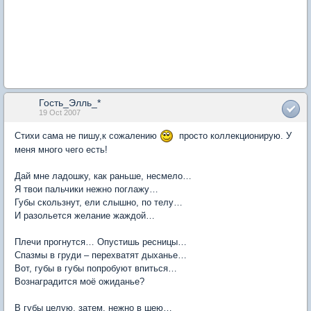
Гость_Элль_*
19 Oct 2007
Стихи сама не пишу,к сожалению
просто коллекционирую. У
меня много чего есть!
Дай мне ладошку, как раньше, несмело…
Я твои пальчики нежно поглажу…
Губы скользнут, ели слышно, по телу…
И разольется желание жаждой…
Плечи прогнутся… Опустишь ресницы…
Спазмы в груди – перехватят дыханье…
Вот, губы в губы попробуют впиться…
Вознаградится моё ожиданье?
В губы целую, затем, нежно в шею…