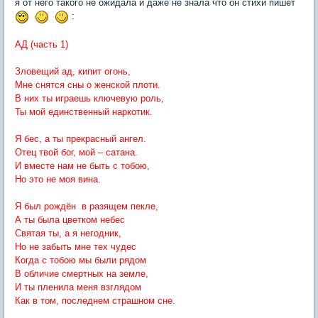
я от него такого не ожидала и даже не знала что он стихи пишет
:
АД (часть 1)
Зловещий ад, кипит огонь,
Мне снятся сны о женской плоти.
В них ты играешь ключевую роль,
Ты мой единственный наркотик.
Я бес, а ты прекрасный ангел.
Отец твой бог, мой – сатана.
И вместе нам не быть с тобою,
Но это не моя вина.
Я был рождён в разящем пекле,
А ты была цветком небес
Святая ты, а я негодник,
Но не забыть мне тех чудес
Когда с тобою мы были рядом
В обличие смертных на земле,
И ты пленила меня взглядом
Как в том, последнем страшном сне.