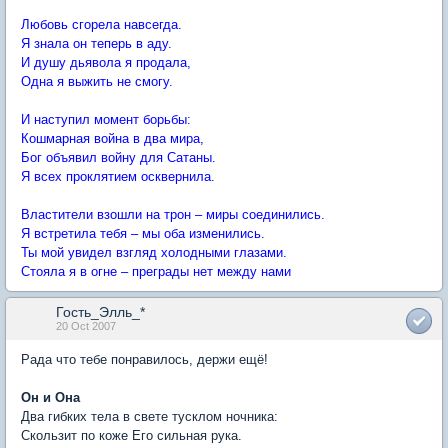
Любовь сгорела навсегда.
Я знала он теперь в аду.
И душу дьявола я продала,
Одна я выжить не смогу.
И наступил момент борьбы:
Кошмарная война в два мира,
Бог объявил войну для Сатаны.
Я всех проклятием осквернила.
Властители взошли на трон – миры соединились.
Я встретила тебя – мы оба изменились.
Ты мой увидел взгляд холодными глазами.
Стояла я в огне – преграды нет между нами
Гость_Элль_*
20 Oct 2007
Рада что тебе понравилось, держи ещё!
Он и Она
Два гибких тела в свете тусклом ночника:
Скользит по коже Его сильная рука.