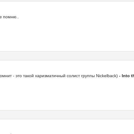
не помню..
помнит - это такой харизматичный солист группы Nickelback)
- Into 