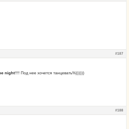
#187
the night
!!!! Под нее хочется танцевать%))))))
#188