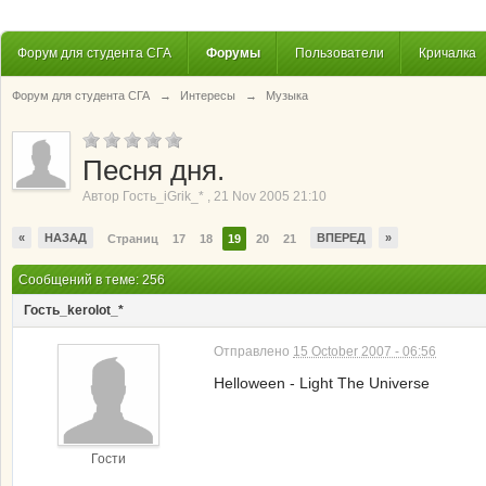
Форум для студента СГА
Форумы
Пользователи
Кричалка
Форум для студента СГА
→
Интересы
→
Музыка
Песня дня.
Автор
Гость_iGrik_*
,
21 Nov 2005 21:10
«
НАЗАД
ВПЕРЕД
»
Страниц
17
18
19
20
21
Сообщений в теме: 256
Гость_kerolot_*
Отправлено
15 October 2007 - 06:56
Helloween - Light The Universe
Гости