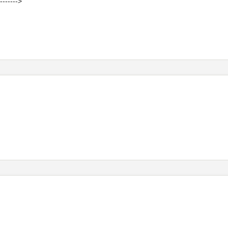
------->