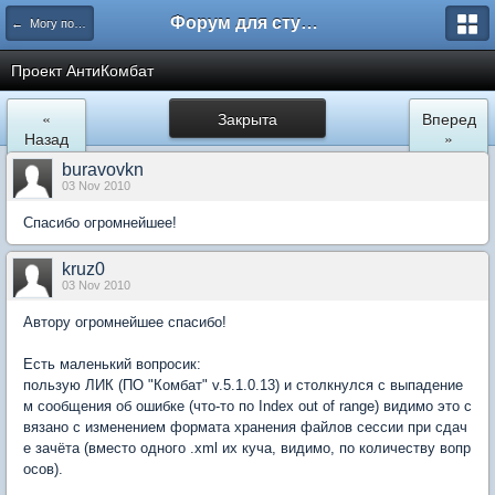
Форум для студента СГА
← Могу помочь
Проект АнтиКомбат
«
Закрыта
Вперед
Назад
»
buravovkn
03 Nov 2010
Спасибо огромнейшее!
kruz0
03 Nov 2010
Автору огромнейшее спасибо!
Есть маленький вопросик:
пользую ЛИК (ПО "Комбат" v.5.1.0.13) и столкнулся с выпадение
м сообщения об ошибке (что-то по Index out of range) видимо это с
вязано с изменением формата хранения файлов сессии при сдач
е зачёта (вместо одного .xml их куча, видимо, по количеству вопр
осов).