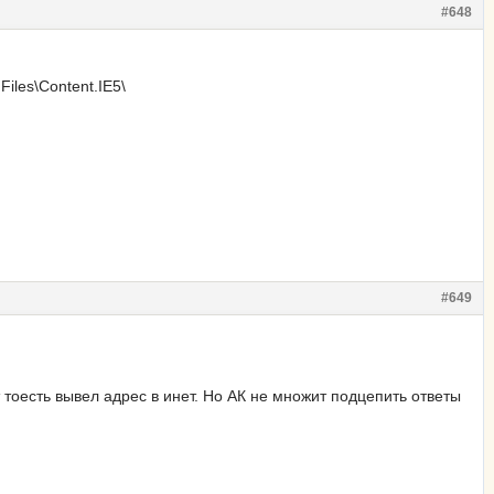
#648
Files\Content.IE5\
#649
тоесть вывел адрес в инет. Но АК не множит подцепить ответы