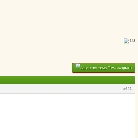
143
Тема закрыта
#641