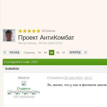
19
Голосов
Проект АнтиКомбат
Автор
Alexius
,
09 Oct 2009 23:31
«
НАЗАД
ВПЕРЕД
»
Страниц
63
64
65
66
67
Сообщений в теме: 2052
DeMoNStr
Магистр
Отправлено
20 June 2010 - 12:17
Эх, жалко, что у нас в филиале заюза
Студенты
230 сообщений