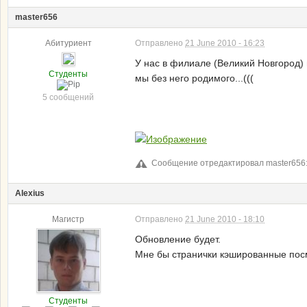
master656
Абитуриент
Отправлено
21 June 2010 - 16:23
У нас в филиале (Великий Новгород) п
Студенты
мы без него родимого...(((
5 сообщений
Сообщение отредактировал master656: 
Alexius
Магистр
Отправлено
21 June 2010 - 18:10
Обновление будет.
Мне бы странички кэшированные посм
Студенты