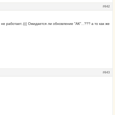
#642
е работает..((( Ожидается ли обновление "АК"...??? а то как же
#643