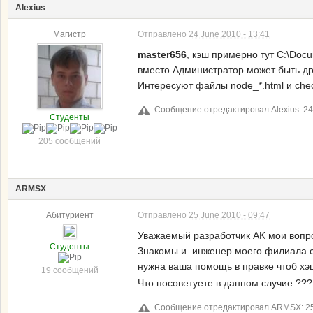
Alexius
Магистр
Отправлено
24 June 2010 - 13:41
master656
, кэш примерно тут C:\Docum
вместо Администратор может быть др
Интересуют файлы node_*.html и chec
Сообщение отредактировал Alexius: 24 
Студенты
205 сообщений
ARMSX
Абитуриент
Отправлено
25 June 2010 - 09:47
Уважаемый разработчик AK мои вопр
Студенты
Знакомы и инженер моего филиала сде
нужна ваша помощь в правке чтоб хэ
19 сообщений
Что посоветуете в данном случие ???
Сообщение отредактировал ARMSX: 25 