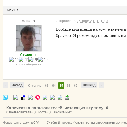
Alexius
Магистр
Отправлено
25 June 2010 - 10:20
Вообще кэш всегда на компе клиента с
браузер. Я рекомендую поставить им W
Студенты
205 сообщений
«
НАЗАД
ВПЕРЕД
»
Страниц
63
64
65
66
67
Количество пользователей, читающих эту тему: 0
0 пользователей, 0 гостей, 0 анонимных
Форум для студента СГА
→
Учебный процесс (Ключи,тесты,вопрос-ответы,логиче