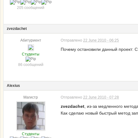
205 сообщений
zvezdachet
Абитуриент
Отправлено
22 June 2010 - 06:25
Почему остановили данный проект: С
Студенты
86 сообщений
Alexius
Магистр
Отправлено
22 June 2010 - 07:28
zvezdachet
, из-за медленного метода
Как сделаю новый быстрый метод запр
Студенты