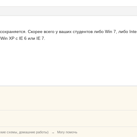
охраняется. Скорее всего у ваших студентов либо Win 7, либо Inte
in XP с IE 6 или IE 7.
ские схемы, домашние работы)
→
Могу помочь