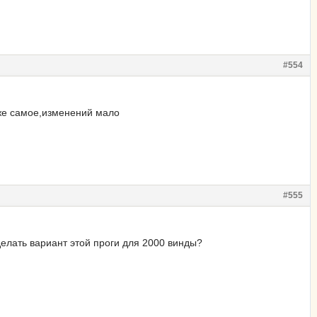
#554
оже самое,изменений мало
#555
делать вариант этой проги для 2000 винды?