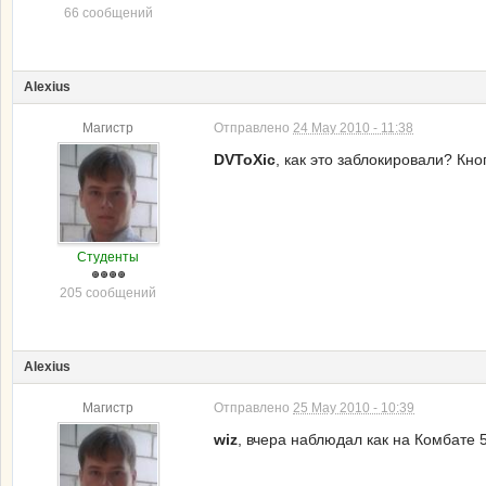
66 сообщений
Alexius
Магистр
Отправлено
24 May 2010 - 11:38
DVToXic
, как это заблокировали? Кн
Студенты
205 сообщений
Alexius
Магистр
Отправлено
25 May 2010 - 10:39
wiz
, вчера наблюдал как на Комбате 