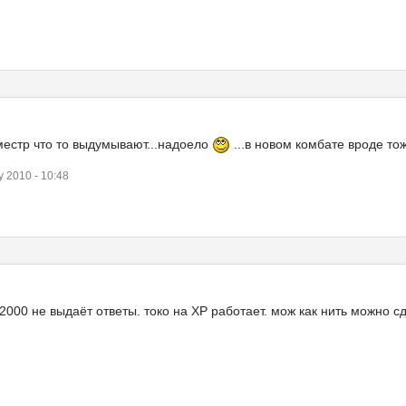
местр что то выдумывают...надоело
...в новом комбате вроде т
 2010 - 10:48
 2000 не выдаёт ответы. токо на XP работает. мож как нить можно с