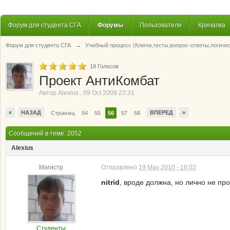
Форум для студента СГА
Форумы
Пользователи
Кричалка
Форум для студента СГА
→
Учебный процесс (Ключи,тесты,вопрос-ответы,логиче
19
Голосов
Проект АнтиКомбат
Автор
Alexius
,
09 Oct 2009 23:31
«
НАЗАД
ВПЕРЕД
»
Страниц
54
55
56
57
58
Сообщений в теме: 2052
Alexius
Магистр
Отправлено
19 May 2010 - 16:02
nitrid
, вроде должна, но лично не пр
Студенты