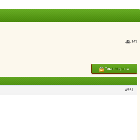
143
Тема закрыта
#551