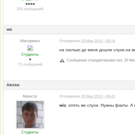
205 сообщений
wiz
Абитуриент
Отправлено
20 May 2010 - 08:19
на сколько до меня дошли слухи,на ве
Студенты
Сообщение отредактировал wiz: 20 May
72 сообщений
Alexius
Магистр
Отправлено
20 May 2010 - 09:43
wiz
, опять же слухи. Нужны факты. А
Студенты