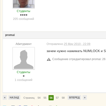
Студенты
205 сообщений
promai
Абитуриент
Отправлено
25 May 2010 - 22:09
зачем нужно нажимать NUMLOCK и 
Сообщение отредактировал promai: 26 
Студенты
1 сообщений
«
НАЗАД
ВПЕРЕД
»
Страниц
54
55
56
57
58