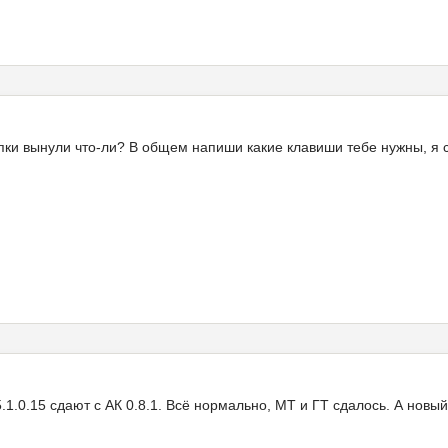
опки вынули что-ли? В общем напиши какие клавиши тебе нужны, я 
5.1.0.15 сдают с АК 0.8.1. Всё нормально, МТ и ГТ сдалось. А нов