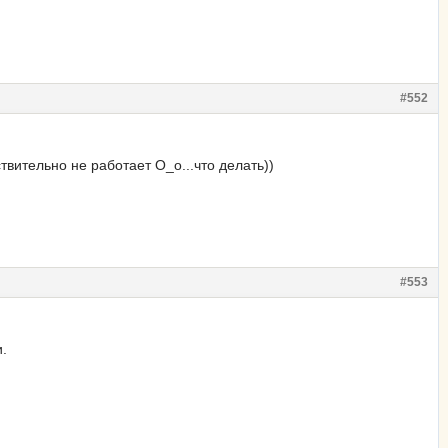
#552
твительно не работает О_о...что делать))
#553
и.