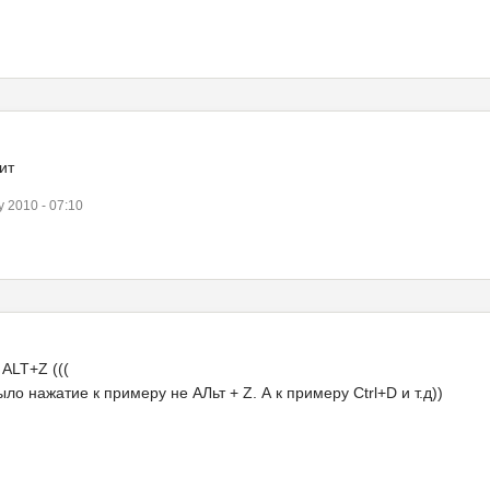
ит
 2010 - 07:10
ALT+Z (((
ло нажатие к примеру не АЛьт + Z. А к примеру Ctrl+D и т.д))