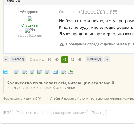
Умелец
Абитуриент
Отправлено
11 March 2010 - 18:55
Не бесплатно конечно, я эту програ
Студенты
Кидать не буду, мне выгодно держать 
Я уже представил примерно, что как 
31 сообщений
Сообщение отредактировал Умелец: 11 
«
НАЗАД
ВПЕРЕД
»
Страниц
39
40
41
42
43
Количество пользователей, читающих эту тему: 0
0 пользователей, 0 гостей, 0 анонимных
Форум для студента СГА
→
Учебный процесс (Ключи,тесты,вопрос-ответы,логиче
RSS
Отметить все сообщения прочитанными
Помощь