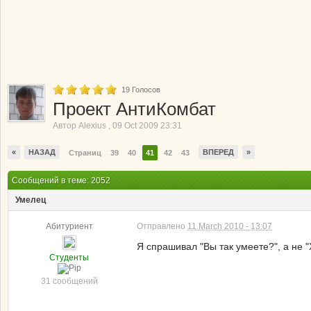
19
Голосов
Проект АнтиКомбат
Автор
Alexius
,
09 Oct 2009 23:31
«
НАЗАД
ВПЕРЕД
»
Страниц
39
40
41
42
43
Сообщений в теме: 2052
Умелец
Абитуриент
Отправлено
11 March 2010 - 13:07
Я спрашивал "Вы так умеете?", а не "
Студенты
31 сообщений