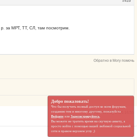
#410
р. за МРТ, ТТ, СЛ, там посмотрим.
Обратно в Могу помочь
Добро пожаловать!
Что бы получить полный доступ ко всем форумам,
созданию тем и многому другому, пожалуйста
Сейчас: 09 Aug 2026 16:50
Войдите
или
Зарегистрируйтесь
.
Вы можете не тратить время на скучную анкету, а
просто войти с помощью вашей любимой социальной
сети в правом верхнем углу ;)