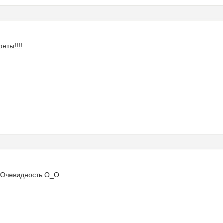
нты!!!!
н Очевидность O_O