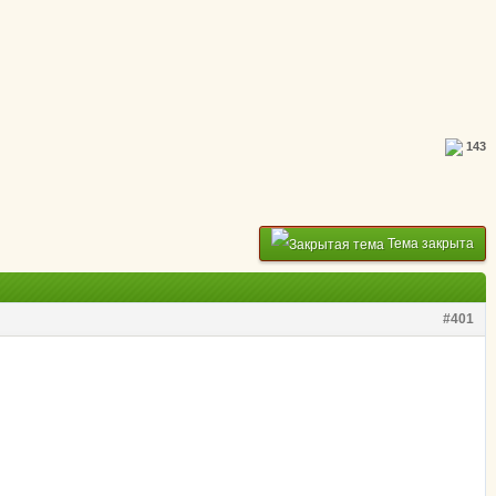
143
Тема закрыта
#401