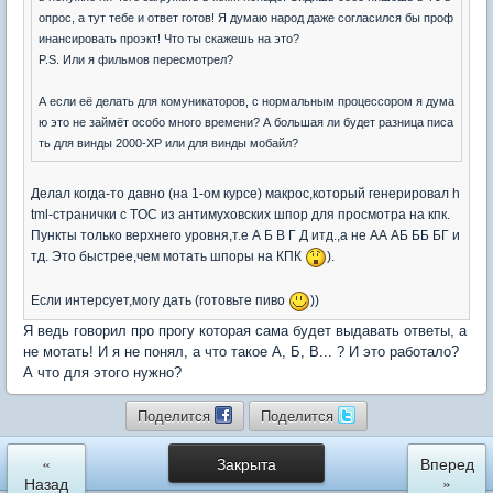
опрос, а тут тебе и ответ готов! Я думаю народ даже согласился бы проф
инансировать проэкт! Что ты скажешь на это?
P.S. Или я фильмов пересмотрел?
А если её делать для комуникаторов, с нормальным процессором я дума
ю это не займёт особо много времени? А большая ли будет разница писа
ть для винды 2000-XP или для винды мобайл?
Делал когда-то давно (на 1-ом курсе) макрос,который генерировал h
tml-странички с TOC из антимуховских шпор для просмотра на кпк.
Пункты только верхнего уровня,т.е А Б В Г Д итд.,а не АА АБ ББ БГ и
тд. Это быстрее,чем мотать шпоры на КПК
).
Если интерсует,могу дать (готовьте пиво
))
Я ведь говорил про прогу которая сама будет выдавать ответы, а
не мотать! И я не понял, а что такое А, Б, В... ? И это работало?
А что для этого нужно?
Поделится
Поделится
«
Закрыта
Вперед
Назад
»