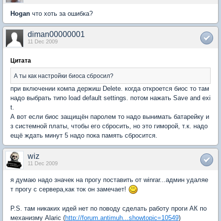
Hogan
что хоть за ошибка?
diman00000001
11 Dec 2009
Цитата
А ты как настройки биоса сбросил?
при включении компа держиш Delete. когда откроется биос то там
надо выбрать типо load default settings. потом нажать Save and exi
t.
А вот если биос защищён паролем то надо вынимать батарейку и
з системной платы, чтобы его сбросить, но это гиморой, т.к. надо
ещё ждать минут 5 надо пока память сбросится.
wiz
11 Dec 2009
я думаю надо значек на прогу поставить от winrar...админ удаляе
т прогу с сервера,как ток он замечает!
P.S. там никаких идей нет по поводу сделать работу проги АК по
механизму Alaric (
http://forum.antimuh...showtopic=10549
)