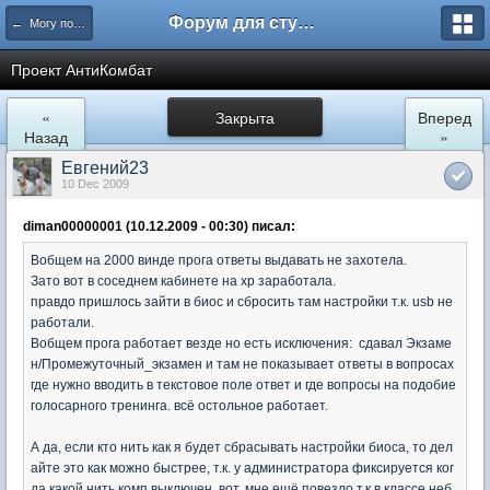
Форум для студента СГА
← Могу помочь
Проект АнтиКомбат
«
Закрыта
Вперед
Назад
»
Евгений23
10 Dec 2009
diman00000001 (10.12.2009 - 00:30) писал:
Вобщем на 2000 винде прога ответы выдавать не захотела.
Зато вот в соседнем кабинете на xp заработала.
правдо пришлось зайти в биос и сбросить там настройки т.к. usb не
работали.
Вобщем прога работает везде но есть исключения: сдавал Экзаме
н/Промежуточный_экзамен и там не показывает ответы в вопросах
где нужно вводить в текстовое поле ответ и где вопросы на подобие
голосарного тренинга. всё остольное работает.
А да, если кто нить как я будет сбрасывать настройки биоса, то дел
айте это как можно быстрее, т.к. у администратора фиксируется ког
да какой нить комп выключен. вот. мне ещё повезло т.к в классе неб