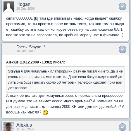
Hogan
10 Dec 2009
diman00000001 [b] там где вписывать надо, когда выдает ошибку
программа, то ты просто в поле вставь текст, так как там он выда
ет ошибку хотя в кэш он копирует ответ, ну на соотношение 0.8.1
все же что то не заработала, по крайней мере у нас в филиале..(
Гость_Stsyan_*
10 Dec 2009
Alexius (10.12.2009 - 13:02) писал:
Stsyan
я для мобильных платформ ни разу не писал ничего. Да и не
очень хорошая мысль мне кажется. Даже если базу в виде хэшей де
лать она будет весить около 50 метров и телефон сдохнет пока най
дет вопрос.
А если её делать для комуникаторов, с нормальным процессоро
м я думаю это не займёт особо много времени? А большая ли бу
дет разница писать для винды 2000-XP или для винды мобайл? А
вообще как мысля?
Alexius
11 Dec 2009