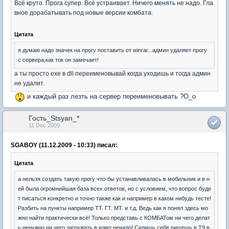
Всё круто. Прога супер. Всё устраивает. Ничего менять не надо. Гла
вное дорабатывать под новые версии комбата.
Цитата
я думаю надо значек на прогу поставить от winrar...админ удаляет прогу
с сервера,как ток он замечает!
а ты просто exe в dll переименовывай когда уходишь и тогда админ
не удалит.
и каждый раз лезть на сервер переименовывать ?О_о
Гость_Stsyan_*
11 Dec 2009
SGABOY (11.12.2009 - 10:33) писал:
Цитата
а нельзя создать такую прогу что-бы устанавливалась в мобильник и в н
ей была огромнийшая база всех ответов, но с условием, что вопрос буде
т писаться конкретно и точно также как и например в каком нибудь тесте!
Разбить на пункты например ТТ. ГТ. МТ. и т.д. Ведь как я понял здесь мо
жно найти практически всё! Только представь с КОМБАТом ни чего делат
ь ненужно ни чего загружать в комп ненадо! Сидишь себе пишешь в Т9 в