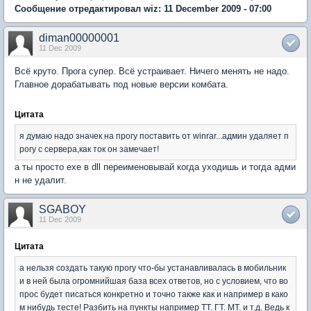
Сообщение отредактировал wiz: 11 December 2009 - 07:00
diman00000001
11 Dec 2009
Всё круто. Прога супер. Всё устраивает. Ничего менять не надо.
Главное дорабатывать под новые версии комбата.
Цитата
я думаю надо значек на прогу поставить от winrar...админ удаляет п
рогу с сервера,как ток он замечает!
а ты просто exe в dll переименовывай когда уходишь и тогда адми
н не удалит.
SGABOY
11 Dec 2009
Цитата
а нельзя создать такую прогу что-бы устанавливалась в мобильник
и в ней была огромнийшая база всех ответов, но с условием, что во
прос будет писаться конкретно и точно также как и например в како
м нибудь тесте! Разбить на пункты например ТТ. ГТ. МТ. и т.д. Ведь к