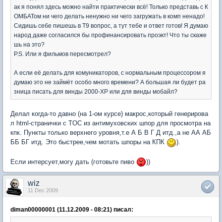
ак я понял здесь можно найти практически всё! Только представь с К
ОМБАТом ни чего делать ненужно ни чего загружать в комп ненадо!
Сидишь себе пишешь в Т9 вопрос, а тут тебе и ответ готов! Я думаю
народ даже согласился бы профинансировать проэкт! Что ты скаже
шь на это?
P.S. Или я фильмов пересмотрел?
А если её делать для комуникаторов, с нормальным процессором я
думаю это не займёт особо много времени? А большая ли будет ра
зница писать для винды 2000-XP или для винды мобайл?
Делал когда-то давно (на 1-ом курсе) макрос,который генерирова
л html-странички с TOC из антимуховских шпор для просмотра на
кпк. Пункты только верхнего уровня,т.е А Б В Г Д итд.,а не АА АБ
ББ БГ итд. Это быстрее,чем мотать шпоры на КПК
).
Если интерсует,могу дать (готовьте пиво
))
wiz
11 Dec 2009
diman00000001 (11.12.2009 - 08:21) писал: