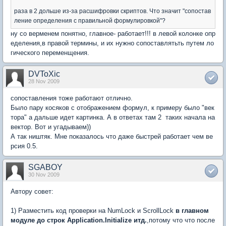
раза в 2 дольше из-за расшифровки скриптов. Что значит "сопостав
ление определения с правильной формулировкой"?
ну со верменем понятно, главное- работает!!! в левой колонке опр
еделения,в правой термины, и их нужно сопоставлятьть путем ло
гического переменщения.
DVToXic
28 Nov 2009
сопоставления тоже работают отлично.
Было пару косяков с отображением формул, к примеру было "век
тора" а дальше идет картинка. А в ответах там 2 таких начала на
вектор. Вот и угадываем))
А так ништяк. Мне показалось что даже быстрей работает чем ве
рсия 0.5.
SGABOY
30 Nov 2009
Автору совет:
1) Разместить код проверки на NumLock и ScrollLock
в главном
модуле до строк Application.Initialize итд.
,потому что что после