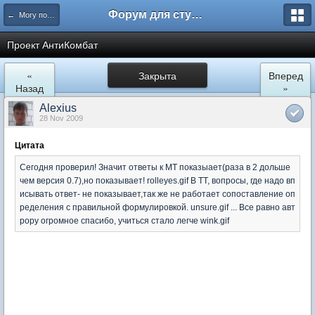
Форум для студента СГА
← Могу помочь
Проект АнтиКомбат
«
Закрыта
Вперед
Назад
»
Alexius
28 Nov 2009
Цитата
Сегодня проверил! Значит ответы к МТ показыает(раза в 2 дольше
чем версия 0.7),но показывает! rolleyes.gif В ТТ, вопросы, где надо вп
исывать ответ- не показывает,так же не работает сопоставление оп
ределения с правильной формулировкой. unsure.gif ... Все равно авт
рору огромное спасибо, учиться стало легче wink.gif