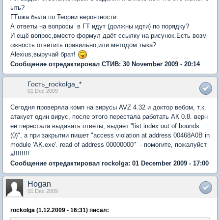
ыть?
ГТшка была по Теории вероятности.
А ответы на вопросы в ГТ идут (должны идти) по порядку?
И ещё вопрос,вместо формул даёт ссылку на рисунок.Есть возм
ожность ответить правильно,или методом тыка?
Alexius,выручай брат!
Сообщение отредактировал СТИВ: 30 November 2009 - 20:14
Гость_rockolga_*
01 Dec 2009
Сегодня проверяла комп на вирусы AVZ 4.32 и доктор вебом, т.к.
атакует один вирус, после этого перестала работать АК 0.8. верн
ее перестала выдавать ответы, выдает "list index out of bounds
(0)", а при закрытии пишет "access violation at address 00468A0B in
module 'AK.exe'. read of address 00000000" - помогите, пожалуйст
а!!!!!!!!
Сообщение отредактировал rockolga: 01 December 2009 - 17:00
Hogan
01 Dec 2009
rockolga (1.12.2009 - 16:31) писал: