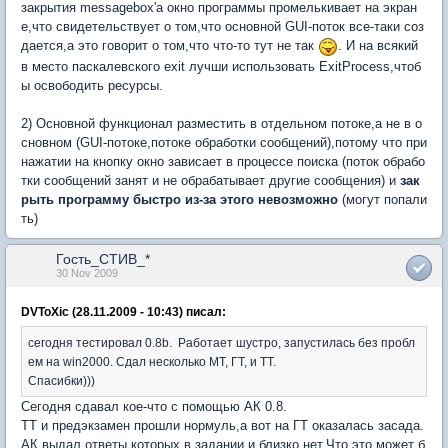
закрытия messagebox'a окно программы промелькивает на экран
е,что свидетельствует о том,что основной GUI-поток все-таки соз
дается,а это говорит о том,что что-то тут не так
. И на всякий
в место паскалевского exit лучши использовать ExitProcess,чтоб
ы освободить ресурсы.
2) Основной функционал разместить в отдельном потоке,а не в о
сновном (GUI-потоке,потоке обработки сообщений),потому что при
нажатии на кнопку окно зависает в процессе поиска (поток обрабо
тки сообщений занят и не обрабатывает другие сообщения) и
зак
рыть программу быстро из-за этого невозможно
(могут попали
ть)
Гость_СТИВ_*
30 Nov 2009
DVToXic (28.11.2009 - 10:43) писал:
сегодня тестировал 0.8b. Работает шустро, запустилась без пробл
ем на win2000. Сдал несколько МТ, ГТ, и ТТ.
Спасибки)))
Сегодня сдавал кое-что с помощью АК 0.8.
ТТ и предэкзамен прошли нормуль,а вот на ГТ оказалась засада.
АК выдал ответы,которых в задании и близко нет.Что это может б