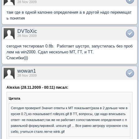
28 Nov 2009
там где в одной калонке определения а в другой надо перемещат
ь понятия
DVToXic
28 Nov 2009
сегодня тестировал 0.8b. Работает шустро, запустилась без проб
лем на win2000. Сдал несколько МТ, ГТ, и ТТ.
Спасибки)))
wowan1
28 Nov 2009
Alexius (28.11.2009 - 00:11) писал:
Цитата
Сегодня проверил! Значит ответы к МТ показыает(раза в 2 дольше чем в
ерсия 0.7),но показывает! rolleyes.gif В ТТ, вопросы, где надо вписывать
ответ- не показывает,так же не работает сопоставление определения с п
равильной формулировкой. unsure.gif ... Все равно автрору огромное спа
сибо, учиться стало легче wink.gif