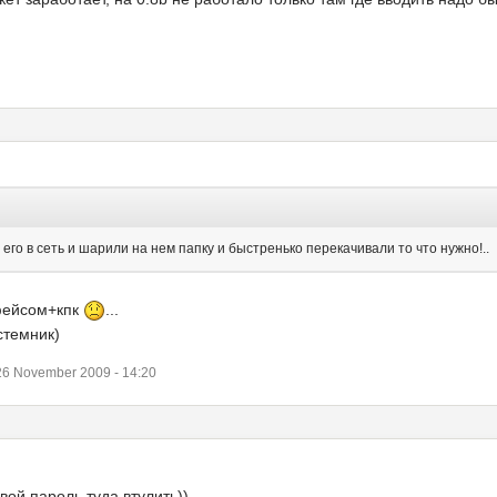
его в сеть и шарили на нем папку и быстренько перекачивали то что нужно!..
рфейсом+кпк
...
стемник)
 November 2009 - 14:20
вой пароль туда втулить))