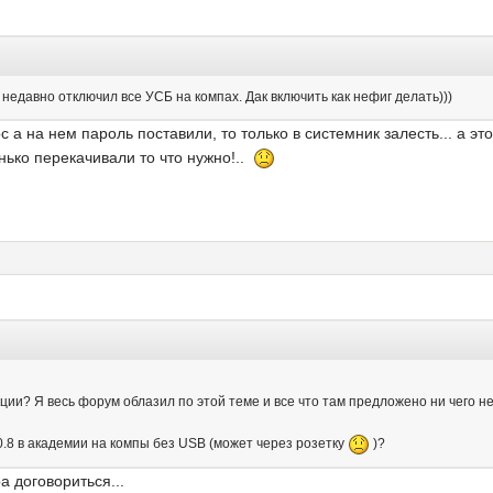
 недавно отключил все УСБ на компах. Дак включить как нефиг делать)))
 а на нем пароль поставили, то только в системник залесть... а э
нько перекачивали то что нужно!..
кции? Я весь форум облазил по этой теме и все что там предложено ни чего н
-0.8 в академии на компы без USB (может через розетку
)?
а договориться...