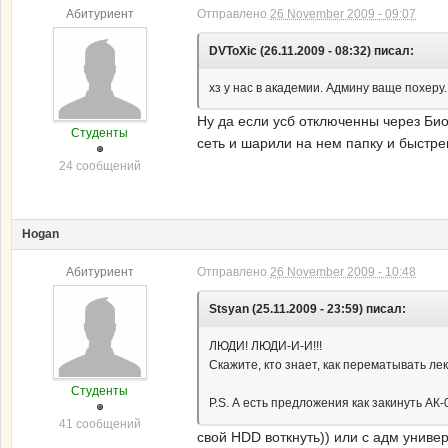
Абитуриент
Отправлено
26 November 2009 - 09:07
DVToXic (26.11.2009 - 08:32) писал:
хз у нас в академии. Админу ваще похеру.
Ну да если усб отключенны через Биос
Студенты
сеть и шарили на нем папку и быстре
24 сообщений
Hogan
Абитуриент
Отправлено
26 November 2009 - 10:48
Stsyan (25.11.2009 - 23:59) писал:
ЛЮДИ! ЛЮДИ-И-И!!!
Скажите, кто знает, как перематывать ле
Студенты
P.S. А есть предложения как закинуть АК
41 сообщений
свой HDD воткнуть)) или с адм универ