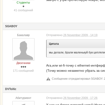
Студенты
41 сообщений
SGABOY
Бакалавр
Отправлено
26 November 2009 - 14:19
Цитата
мы делали, брали маленькуй бук цепляли 
Двоечники
Ага,или wi-fi-точку с ethernet-интфе
(Точку можно незаметно убрать за си
171 сообщений
Сообщение отредактировал SGABOY: 26
DVToXic
Абитуриент
Отправлено
26 November 2009 - 17:26
У нас на биосе паролей нету)) Нада с