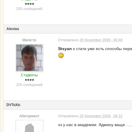
205 сообщений
Alexius
Магистр
Отправлено
26 November 2009 - 00:48
Stsyan
к стати уже есть способы пер
Студенты
205 сообщений
DVToXic
Абитуриент
Отправлено
26 November 2009 - 08:32
хз у нас в академии. Админу ваще ...