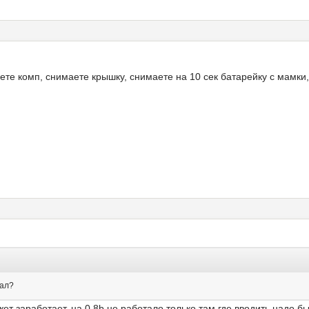
ете комп, снимаете крышку, снимаете на 10 сек батарейку с мамки,
тал?
ет заработает, на 0.8b не работало только там где вводить надо б