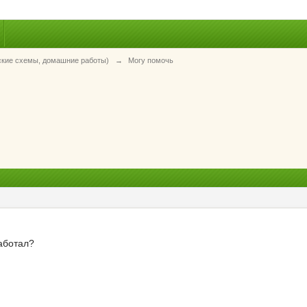
ские схемы, домашние работы)
→
Могу помочь
аботал?