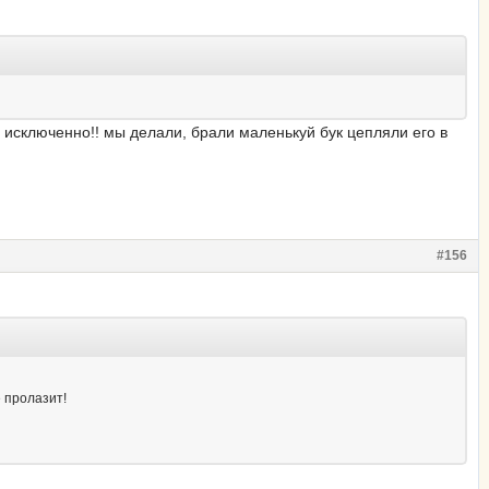
то исключенно!! мы делали, брали маленькуй бук цепляли его в
#156
е пролазит!