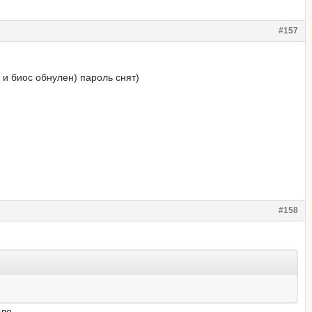
#157
 и биос обнулен) пароль снят)
#158
ыло