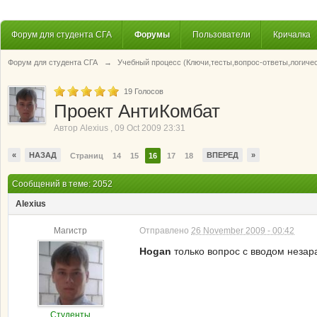
Форум для студента СГА
Форумы
Пользователи
Кричалка
Форум для студента СГА
→
Учебный процесс (Ключи,тесты,вопрос-ответы,логиче
19
Голосов
Проект АнтиКомбат
Автор
Alexius
,
09 Oct 2009 23:31
«
НАЗАД
ВПЕРЕД
»
Страниц
14
15
16
17
18
Сообщений в теме: 2052
Alexius
Магистр
Отправлено
26 November 2009 - 00:42
Hogan
только вопрос с вводом незар
Студенты