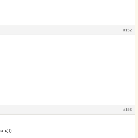
#152
#153
ать)))