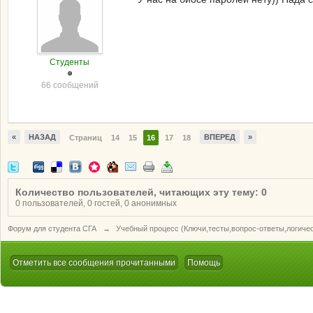
Студенты
66 сообщений
«
НАЗАД
ВПЕРЕД
»
Страниц
14
15
16
17
18
Количество пользователей, читающих эту тему: 0
0 пользователей, 0 гостей, 0 анонимных
Форум для студента СГА
→
Учебный процесс (Ключи,тесты,вопрос-ответы,логиче
Отметить все сообщения прочитанными
Помощь