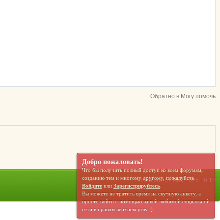
Обратно в Могу помочь
Добро пожаловать!
Что бы получить полный доступ ко всем форумам,
созданию тем и многому другому, пожалуйста
Сейчас: 07 Aug 2026 19:12
Войдите
или
Зарегистрируйтесь
.
Вы можете не тратить время на скучную анкету, а
просто войти с помощью вашей любимой социальной
сети в правом верхнем углу ;)