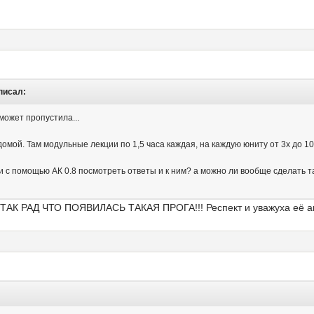
 писал:
может пропустила...
ой. Там модульные лекции по 1,5 часа каждая, на каждую юниту от 3х до 10ти
 помощью АК 0.8 посмотреть ответы и к ним? а можно ли вообще сделать так,
ТАК РАД ЧТО ПОЯВИЛАСЬ ТАКАЯ ПРОГА!!! Респект и уважуха её а