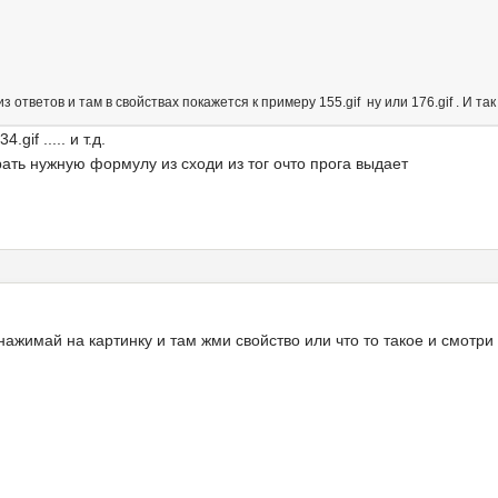
з ответов и там в свойствах покажется к примеру 155.gif ну или 176.gif . И та
gif ..... и т.д.
ыбрать нужную формулу из сходи из тог очто прога выдает
нажимай на картинку и там жми свойство или что то такое и смотри