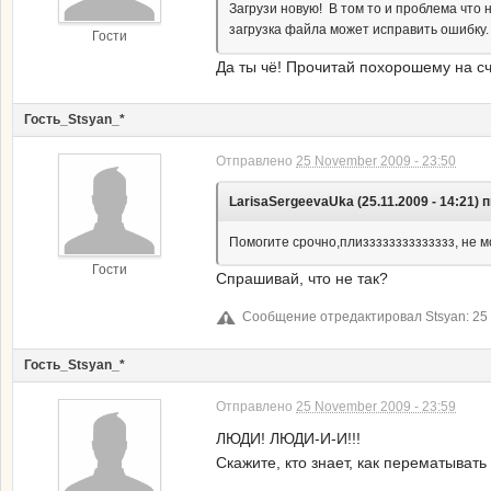
Загрузи новую! В том то и проблема что
загрузка файла может исправить ошибку. 
Гости
Да ты чё! Прочитай похорошему на сч
Гость_Stsyan_*
Отправлено
25 November 2009 - 23:50
LarisaSergeevaUka (25.11.2009 - 14:21) 
Помогите срочно,плизззззззззззззз, не
Гости
Спрашивай, что не так?
Сообщение отредактировал Stsyan: 25 
Гость_Stsyan_*
Отправлено
25 November 2009 - 23:59
ЛЮДИ! ЛЮДИ-И-И!!!
Скажите, кто знает, как перематывать