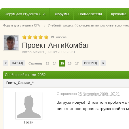
Форум для студента СГА
Форумы
Пользователи
Кричалка
Форум для студента СГА
→
Учебный процесс (Ключи,тесты,вопрос-ответы,логиче
19
Голосов
Проект АнтиКомбат
Автор
Alexius
,
09 Oct 2009 23:31
«
НАЗАД
ВПЕРЕД
»
Страниц
13
14
15
16
17
Сообщений в теме: 2052
Гость_Соникс_*
Отправлено
25 November 2009 - 07:21
Загрузи новую! В том то и проблема
пишет чт повторная загрузка файла м
Гости