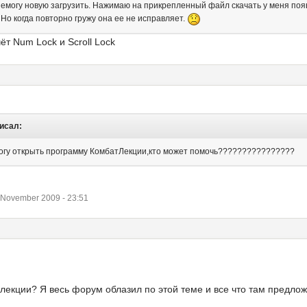
 немогу новую загрузить. Нажимаю на прикрепленный файл скачать у меня по
Но когда повторно гружу она ее не исправляет.
ёт Num Lock и Scroll Lock
писал:
 могу открыть программу КомбатЛекции,кто может помочь????????????????
November 2009 - 23:51
 лекции? Я весь форум облазил по этой теме и все что там предлож