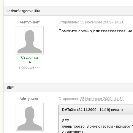
LarisaSergeevaUka
Абитуриент
Отправлено
25 November 2009 - 14:21
Помогите срочно,плизззззззззззззз,
Студенты
9 сообщений
SEP
Абитуриент
Отправлено
25 November 2009 - 14:54
DVToXic (24.11.2009 - 14:19) писал:
SEP
очень просто. В окне с тестом к примеру 
А (картинка)