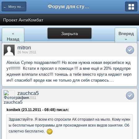
Форум для студента СГА
← Могу помочь
Проект АнтиКомбат
«
Закрыта
Вперед
Назад
»
mitron
26 Nov 2011
Alexius Супер поздравляю!!! Но всем нужна новая версия!все жд
ут!!!!!!!! Кстати я просил о помощи !!! а мне ещё и 20% предупре
ждения вляпали класс!!! тонешь а тебе вместо круга кидают кирп
ич!! спасибо!! вроде как не только для себя стараюсь....
zauchca5
26 Nov 2011
konibek (23.11.2011 - 08:48) писал:
Здравствуйте. Я всем кто спросили АК отправил на мыло. Кому нужн
ы бесплатные программы для прохождения всех видов занятии. Об
салютно бесплатно.