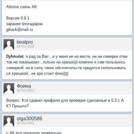
Alexius скинь АК
Версия 0.9.1
заранее блогадарна
gilusik@mail.ru
beatpro
29 Oct 2011
DjAmulet
, я рад за Вас...а у меня ни на висте, ни на семерке отве
тов не показывает...только на хрюше))) конечно я сам пользуюсь
семеркой..но в силу таких обстоятельств придется попользовать
ся хрюшкой...не зря стоит блин))))
Фоина
30 Oct 2011
Вопрос: Кто сдавал профиля для проверки сделанные в 5.2 с А
К? Прошло?
olga300586
30 Oct 2011
с АК все проходит нормально