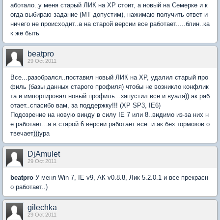
аботало..у меня старый ЛИК на XP стоит, а новый на Семерке и к
огда выбираю задание (МТ допустим), нажимаю получить ответ и
ничего не происходит..а на старой версии все работает.....блин..ка
к же быть
beatpro
29 Oct 2011
Все...разобрался..поставил новый ЛИК на XP, удалил старый про
филь (базы данных старого профиля) чтобы не возникло конфлик
та и импортировал новый профиль...запустил все и вуаля)) ак раб
отает..спасибо вам, за поддержку!!! (XP SP3, IE6)
Подозрение на новую винду в силу IE 7 или 8..видимо из-за них н
е работает...а в старой 6 версии работает все..и ак без тормозов о
твечает)))ура
DjAmulet
29 Oct 2011
beatpro
У меня Win 7, IE v9, АК v0.8.8, Лик 5.2.0.1 и все прекрасн
о работает..)
gilechka
29 Oct 2011