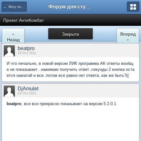
Форум для студента СГА
← Могу помочь
Проект АнтиКомбат
«
Закрыта
Вперед
Назад
»
beatpro
29 Oct 2011
И что печально, в новой версии ЛИК программа АК ответы вообщ
е не показывает...нажимаю получить ответ..секунды 2 кнопка оста
ется нажатой и все..потом все равно нет ответа..как же быть?((
DjAmulet
29 Oct 2011
beatpro
, все все прекрасно показывает на версии 5.2.0.1