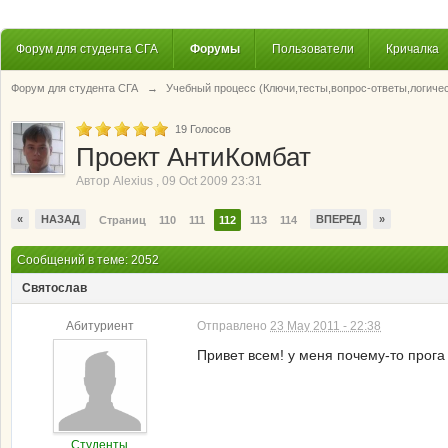
Форум для студента СГА
Форумы
Пользователи
Кричалка
Форум для студента СГА
→
Учебный процесс (Ключи,тесты,вопрос-ответы,логиче
19
Голосов
Проект АнтиКомбат
Автор
Alexius
,
09 Oct 2009 23:31
«
НАЗАД
ВПЕРЕД
»
Страниц
110
111
112
113
114
Сообщений в теме: 2052
Святослав
Абитуриент
Отправлено
23 May 2011 - 22:38
Привет всем! у меня почему-то прога
Студенты