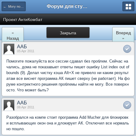
Форум для студента СГА
← Могу помочь
Проект АнтиКомбат
«
Закрыта
Вперед
Назад
»
ААБ
05 Apr 2011
Помогите пожалуйста все сессии сдавал без проблем. Сейчас на
чались, дома не показавыет ответы пишет ошибку List index out of
bounds (9). Делал чистку кэша Alt+X не привело ни каким результ
атам все виснет программа АК пишет сверху (не работает). На фо
руме контректного решения проблемы найти не могу. Все поверхн
осто. Что может быть?
ААБ
06 Apr 2011
Разобрался на компе стоит программа Add Mucher для блокировк
и всплывающих окон она и длокирует АК. Отключил все нормаль
но пошло.