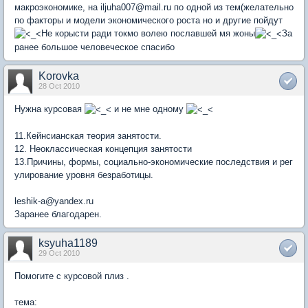
макроэкономике, на iljuha007@mail.ru по одной из тем(желательно
по факторы и модели экономического роста но и другие пойдут
Не корысти ради токмо волею пославшей мя жоны
За
ранее большое человеческое спасибо
Korovka
28 Oct 2010
Нужна курсовая
и не мне одному
11.Кейнсианская теория занятости.
12. Неоклассическая концепция занятости
13.Причины, формы, социально-экономические последствия и рег
улирование уровня безработицы.
leshik-a@yandex.ru
Заранее благодарен.
ksyuha1189
29 Oct 2010
Помогите с курсовой плиз .
тема: