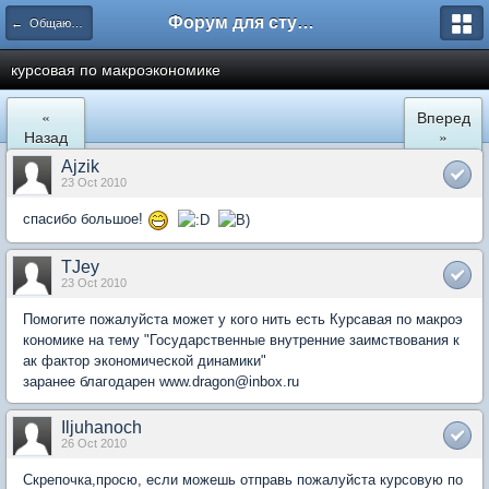
Форум для студента СГА
← Общаются экономисты
курсовая по макроэкономике
«
Вперед
Назад
»
Ajzik
23 Oct 2010
спасибо большое!
TJey
23 Oct 2010
Помогите пожалуйста может у кого нить есть Курсавая по макроэ
кономике на тему "Государственные внутренние заимствования к
ак фактор экономической динамики"
заранее благодарен www.dragon@inbox.ru
Iljuhanoch
26 Oct 2010
Скрепочка,просю, если можешь отправь пожалуйста курсовую по