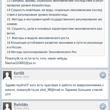
13.Причины, формы, социально-экономические последствия и регул
ирование уровня безработицы.
14.Сущность инфляции, её виды, социально-экономические послед
ствия и регулировние уровня безработицы.
15. Методы и инструментарий государственного регулирования эко
номики.
16. Сущность, цели и основные характеристики экономического раз
вития.
17. Факторы и модэли экономического роста.
18.Концепции устойчивого развития экономики и пути их реализаци
и в России.
19.Методы прогнозирования Экономического Рос
Пожалуйста если есть хоть какая нибудь.
Nastua110682@ya.ru
Кет88
09 Nov 2010
Здравствуйте!У кого есть курсовая я работа по макроэкономике,с
киньте, пожалуйста,на vket_88@mail.ru Заранее большое спасиб
о!!!!
Behilitto
16 Nov 2010