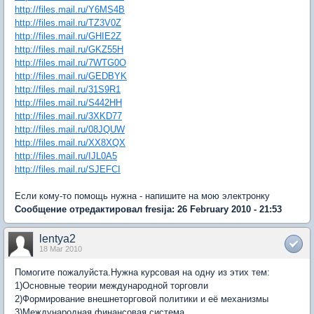
http://files.mail.ru/Y6MS4B
http://files.mail.ru/TZ3V0Z
http://files.mail.ru/GHIE2Z
http://files.mail.ru/GKZ55H
http://files.mail.ru/7WTG0O
http://files.mail.ru/GEDBYK
http://files.mail.ru/31S9R1
http://files.mail.ru/S442HH
http://files.mail.ru/3XKD77
http://files.mail.ru/08JQUW
http://files.mail.ru/XX8XQX
http://files.mail.ru/IJL0A5
http://files.mail.ru/SJEFCI
Если кому-то помощь нужна - напишите на мою электронку
Сообщение отредактировал fresija: 26 February 2010 - 21:53
lentya2
18 Mar 2010
Помогите пожалуйста.Нужна курсовая на одну из этих тем:
1)Основные теории международной торговли
2)Формирование внешнеторговой политики и её механизмы
3)Международная финансовая система