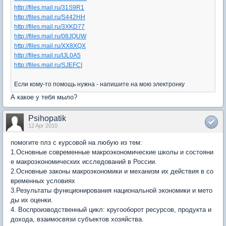
http://files.mail.ru/31S9R1
http://files.mail.ru/S442HH
http://files.mail.ru/3XKD77
http://files.mail.ru/08JQUW
http://files.mail.ru/XX8XQX
http://files.mail.ru/IJL0A5
http://files.mail.ru/SJEFCI
Если кому-то помощь нужна - напишите на мою электронку
А какое у тебя мыло?
Psihopatik
12 Apr 2010
помогите плз с курсовой на любую из тем:
1.Основные современные макроэкономические школы и состояни
е макроэкономических исследований в России.
2.Основные законы макроэкономики и механизм их действия в со
временных условиях
3.Результаты функционирования национальной экономики и мето
ды их оценки.
4. Воспроизводственный цикл: кругооборот ресурсов, продукта и
дохода, взаимосвязи субъектов хозяйства.