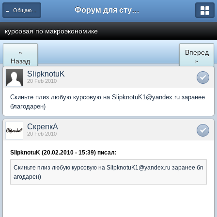
Форум для студента СГА
← Общаются экономисты
курсовая по макроэкономике
«
Вперед
Назад
»
SlipknotuK
20 Feb 2010
Скиньте плиз любую курсовую на SlipknotuK1@yandex.ru заранее
благодарен)
СкрепкА
20 Feb 2010
SlipknotuK (20.02.2010 - 15:39) писал:
Скиньте плиз любую курсовую на SlipknotuK1@yandex.ru заранее бл
агодарен)