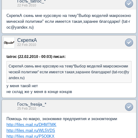
Гость_tatroc_*
22 Feb 2010
СкрепкА скинь мне курсовую на тему"Выбор моделей макроэконо
мической политики" если имеется такая,заранее благодарю! (tat-r
oc@yandex.ru)
СкрепкА
22 Feb 2010
tatroc (22.02.2010 - 00:03) писал:
СкрепкА скинь мне курсовую на тему"Выбор моделей макроэкономи
ческой политики" если имеется такая,заранее благодарю! (tat-roc@y
andex.ru)
у меня такой нет
не склад же у меня в конце концов
Гость_fresija_*
25 Feb 2010
Помощь по макро, экономике предприятия и экономтеории
http://files.mail.ru/DHMTMK
http://files.mail.ru/WL5VDS
http://files.mail.ru/P5O0KX