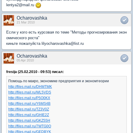
lentya2@mail.ru
Ocharovashka
21 Mar 2010
Если у кого есть курсовая по теме "Методы прогнозирования экон
омического роста"
киньте пожалуйста lilyocharovashka@list.ru
Ocharovashka
05 Apr 2010
fresija (25.02.2010 - 09:53) писал:
Помощь по макро, экономике предприятия и экономтеории
http://files.mail.ru/DHMTMK
http://files.mail.ru/WL5VDS
http://files.mail.ru/P5O0KX
http://files.mail.ru/Y6MS4B
http://files.mail.ru/TZ3V0Z
http://files.mail.ru/GHIE2Z
http://files.mail.ru/GKZ55H
http://files.mail.ru/7WTG0O
http://files.mail.ru/GEDBYK