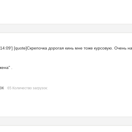
 14:09'] [quote]Скрепочка дорогая кинь мне тоже курсовую. Очень на
жена" .
13К
65 Количество загрузок: