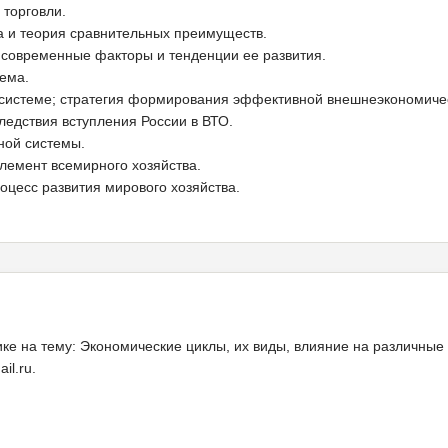
торговли.
а и теория сравнительных преимуществ.
 современные факторы и тенденции ее развития.
ема.
 системе; стратегия формирования эффективной внешнеэкономиче
ледствия вступления России в ВТО.
ной системы.
элемент всемирного хозяйства.
оцесс развития мирового хозяйства.
ике на тему: Экономические циклы, их виды, влияние на различны
il.ru.