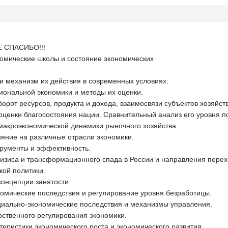
Е СПАСИБО!!!
омические школы и состояние экономических
и механизм их действия в современных условиях.
иональной экономики и методы их оценки.
борот ресурсов, продукта и дохода, взаимосвязи субъектов хозяйст
оценки благосостояния нации. Сравнительный анализ его уровня п
макроэкономической динамики рыночного хозяйства.
ияние на различные отрасли экономики.
трументы и эффективность.
изиса и трансформационного спада в России и направления перех
кой политики.
концепции занятости.
омические последствия и регулирование уровня безработицы.
циально-экономические последствия и механизмы управления.
рственного регулирования экономики.
теристики экономического роста и экономического развития.