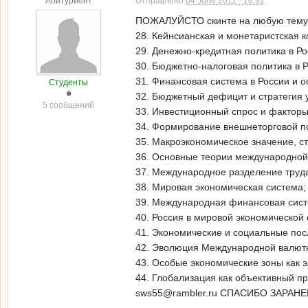
Абитуриент
Отправлено
04 June 2011 - 16:32
ПОЖАЛУЙСТО скинте на любую тему:27
28. Кейнсианская и монетаристская 
29. Денежно-кредитная политика в Р
30. Бюджетно-налоговая политика в 
31. Финансовая система в России и 
Студенты
32. Бюджетный дефицит и стратегия 
5 сообщений
33. Инвестиционный спрос и факторы
34. Формирование внешнеторговой п
35. Макроэкономическое значение, с
36. Основные теории международной 
37. Международное разделение труд
38. Мировая экономическая система;
39. Международная финансовая сист
40. Россия в мировой экономической
41. Экономические и социальные пос
42. Эволюция Международной валют
43. Особые экономические зоны как 
44. Глобализация как объективный пр
sws55@rambler.ru СПАСИБО ЗАРАНЕЕ