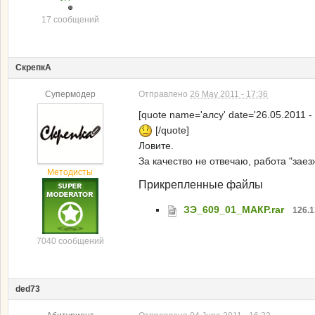
17 сообщений
СкрепкА
Супермодер
Отправлено
26 May 2011 - 17:36
[quote name='алсу' date='26.05.2011 -
[/quote]
Ловите.
За качество не отвечаю, работа "заез
Методисты
Прикрепленные файлы
ЗЭ_609_01_МАКР.rar
126.
7040 сообщений
ded73