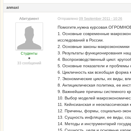
anmaxi
Абитуриент
Отправлено
09 September 2011 - 10:26
Помогите,нужна курсовая.ОГРОМНО
1. Основные современные макроэкон
исследований в России.
2. Основные законы макроэкономики 
3. Результаты функционирования нац
Студенты
4. Воспроизводственный цикл: кругоо
33 сообщений
5. Основные показатели и проблемы 
6. Цикличность как всеобщая форма 
7. Экономические циклы, их виды, вл
8. Антициклическая политика, ее инс
9. Важнейшие причины системного кр
10. Выбор моделей макроэкономичес
11. Кейнсианская и неоклассическая 
12. Причины, формы, социально-экон
13. Сущность инфляции, ее виды, со
14. Методы и инструментарий госуда
15. Сущность, цели и основные харак