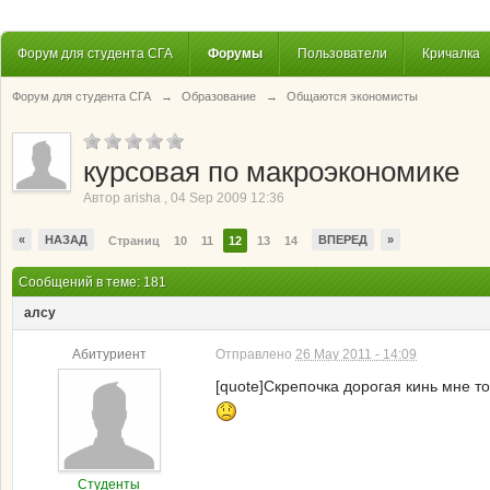
Форум для студента СГА
Форумы
Пользователи
Кричалка
Форум для студента СГА
→
Образование
→
Общаются экономисты
курсовая по макроэкономике
Автор
arisha
,
04 Sep 2009 12:36
«
НАЗАД
ВПЕРЕД
»
Страниц
10
11
12
13
14
Сообщений в теме: 181
алсу
Абитуриент
Отправлено
26 May 2011 - 14:09
[quote]Скрепочка дорогая кинь мне то
Студенты