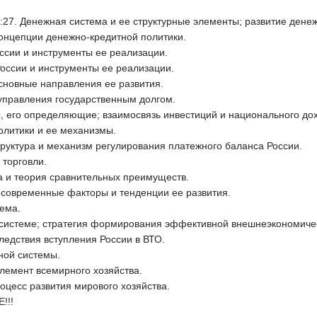
. Денежная система и ее структурные элементы; развитие денеж
концепции денежно-кредитной политики.
оссии и инструменты ее реализации.
России и инструменты ее реализации.
основные направления ее развития.
управления государственным долгом.
, его определяющие; взаимосвязь инвестиций и национального до
олитики и ее механизмы.
труктура и механизм регулирования платежного баланса России.
торговли.
а и теория сравнительных преимуществ.
 современные факторы и тенденции ее развития.
ема.
 системе; стратегия формирования эффективной внешнеэкономиче
ледствия вступления России в ВТО.
ной системы.
элемент всемирного хозяйства.
оцесс развития мирового хозяйства.
!!!