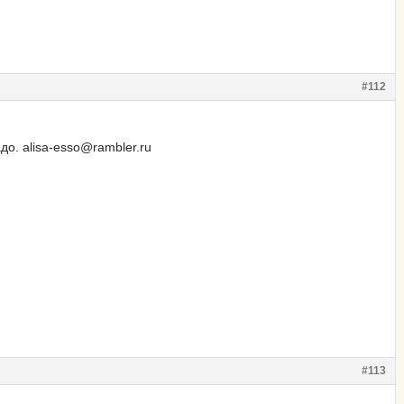
#112
до. alisa-esso@rambler.ru
#113