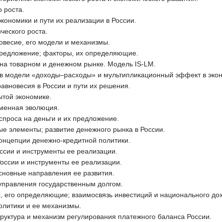
 роста.
экономики и пути их реализации в России.
ческого роста.
овесие, его модели и механизмы.
предложение; факторы, их определяющие.
на товарном и денежном рынке. Модель IS-LM.
 в модели «доходы–расходы» и мультипликационный эффект в эко
авновесия в России и пути их решения.
ытой экономике.
еменная эволюция.
спроса на деньги и их предложение.
ые элементы; развитие денежного рынка в России.
концепции денежно-кредитной политики.
оссии и инструменты ее реализации.
России и инструменты ее реализации.
основные направления ее развития.
управления государственным долгом.
, его определяющие; взаимосвязь инвестиций и национального до
олитики и ее механизмы.
труктура и механизм регулирования платежного баланса России.